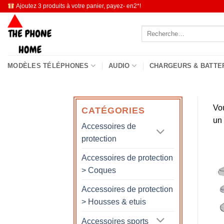
Passer
Ajoutez 3 produits à votre panier, payez- en2*!
au
Recherche
contenu
pour :
MODÈLES TÉLÉPHONES
AUDIO
CHARGEURS & BATTE
Vo
CATÉGORIES
un
Accessoires de
protection
Accessoires de protection
> Coques
Accessoires de protection
> Housses & etuis
Accessoires sports