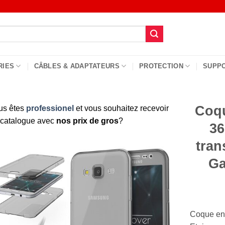
RIES
CÂBLES & ADAPTATEURS
PROTECTION
SUPP
Coqu
us êtes
professionel
et vous souhaitez recevoir
 catalogue avec
nos prix de gros
?
36
tran
Ga
Coque en s