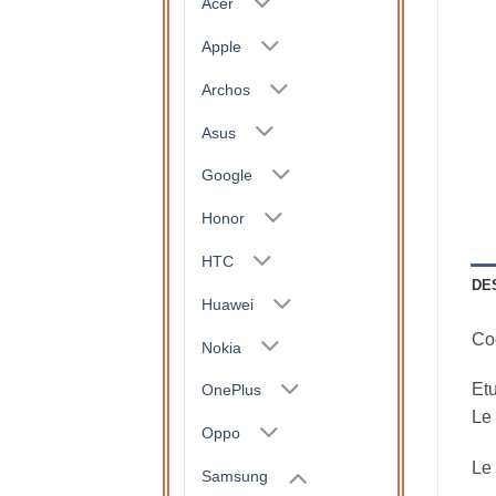
Acer
Apple
Archos
Asus
Google
Honor
HTC
DE
Huawei
Coq
Nokia
Etu
OnePlus
Le 
Oppo
Le 
Samsung