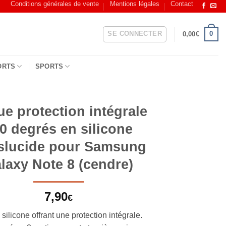
Conditions générales de vente
Mentions légales
Contact
SE CONNECTER
0
0,00
€
ORTS
SPORTS
e protection intégrale
0 degrés en silicone
slucide pour Samsung
laxy Note 8 (cendre)
7,90
€
ilicone offrant une protection intégrale.