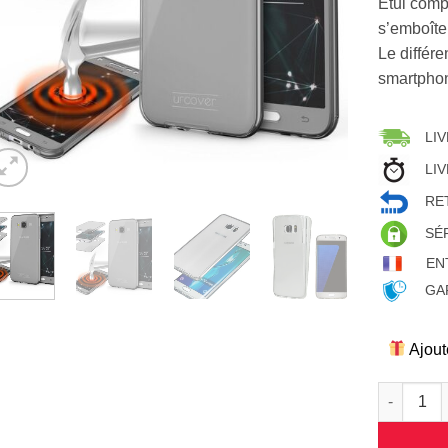
Etui compo
s’emboîte
Le différ
smartphon
LIV
LIV
RET
SÉ
EN
GAR
Ajout
quantité d