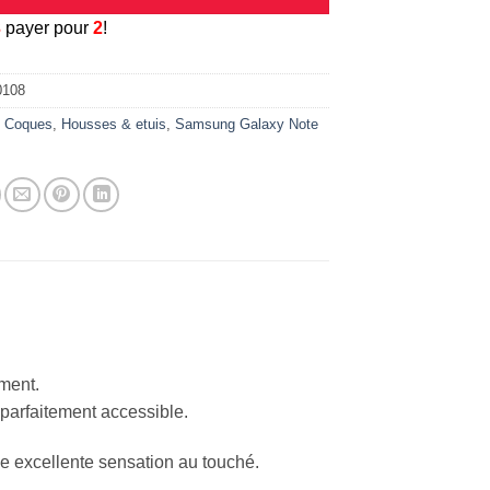
3
payer pour
2
!
0108
:
Coques
,
Housses & etuis
,
Samsung Galaxy Note
ement.
 parfaitement accessible.
ne excellente sensation au touché.