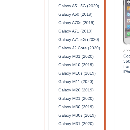
Galaxy A51 5G (2020)
Galaxy A60 (2019)
Galaxy A70s (2019)
Galaxy A71 (2019)
Galaxy A71 5G (2020)
Galaxy J2 Core (2020)
COQUES
COQUES
APP
Coque protection intégrale
Coque protection intégrale
Coq
Galaxy M01 (2020)
360 degrés en silicone
360 degrés en silicone
360
Galaxy M10 (2019)
translucide pour Samsung
translucide pour Samsung
tra
Galaxy S8+
Galaxy S6
iPh
Galaxy M10s (2019)
7,90
€
7,90
€
Galaxy M11 (2020)
Galaxy M20 (2019)
Galaxy M21 (2020)
Galaxy M30 (2019)
Galaxy M30s (2019)
Galaxy M31 (2020)