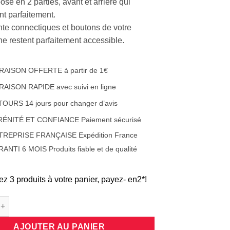
sé en 2 parties, avant et arrière qui
nt parfaitement.
ente connectiques et boutons de votre
e restent parfaitement accessible.
RAISON OFFERTE à partir de 1€
RAISON RAPIDE avec suivi en ligne
OURS 14 jours pour changer d’avis
RÉNITÉ ET CONFIANCE Paiement sécurisé
TREPRISE FRANÇAISE Expédition France
ANTI 6 MOIS Produits fiable et de qualité
ez 3 produits à votre panier, payez- en2*!
e Coque protection intégrale 360 degrés en silicone translucide
AJOUTER AU PANIER