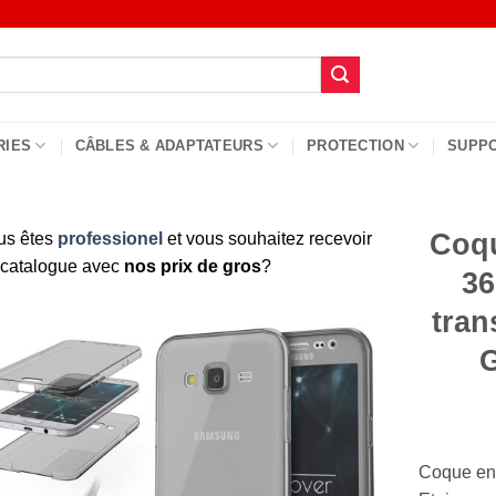
RIES
CÂBLES & ADAPTATEURS
PROTECTION
SUPP
Coqu
us êtes
professionel
et vous souhaitez recevoir
 catalogue avec
nos prix de gros
?
36
tran
G
Coque en s