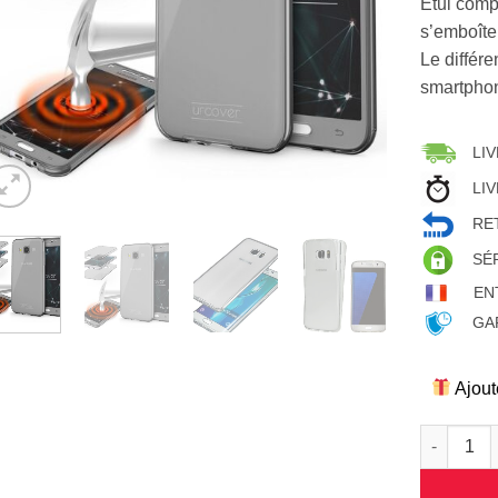
Etui compo
s’emboîte
Le différ
smartphon
LIV
LIV
RET
SÉ
EN
GAR
Ajout
quantité 