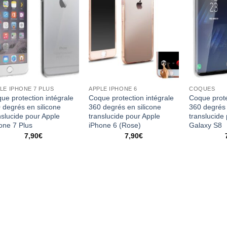
LE IPHONE 7 PLUS
APPLE IPHONE 6
COQUES
ue protection intégrale
Coque protection intégrale
Coque prote
 degrés en silicone
360 degrés en silicone
360 degrés 
nslucide pour Apple
translucide pour Apple
translucid
one 7 Plus
iPhone 6 (Rose)
Galaxy S8
7,90
€
7,90
€