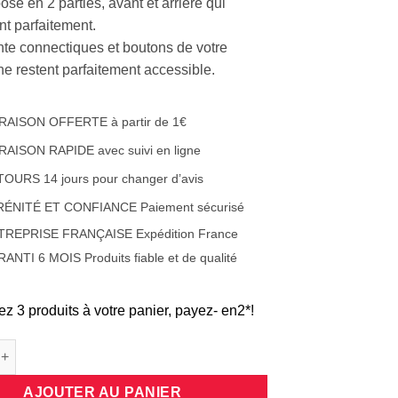
sé en 2 parties, avant et arrière qui
nt parfaitement.
ente connectiques et boutons de votre
e restent parfaitement accessible.
RAISON OFFERTE à partir de 1€
RAISON RAPIDE avec suivi en ligne
OURS 14 jours pour changer d’avis
RÉNITÉ ET CONFIANCE Paiement sécurisé
TREPRISE FRANÇAISE Expédition France
ANTI 6 MOIS Produits fiable et de qualité
ez 3 produits à votre panier, payez- en2*!
de Coque protection intégrale 360 degrés en silicone translucide
AJOUTER AU PANIER