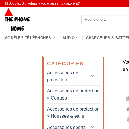
Passer
Ajoutez 3 produits à votre panier, payez- en2*!
au
Recherche
contenu
pour :
MODÈLES TÉLÉPHONES
AUDIO
CHARGEURS & BATTE
Vo
CATÉGORIES
un
Accessoires de
protection
Accessoires de protection
> Coques
Accessoires de protection
> Housses & etuis
Accessoires sports