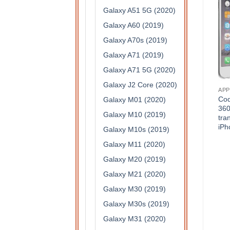
Galaxy A51 5G (2020)
Galaxy A60 (2019)
Galaxy A70s (2019)
Galaxy A71 (2019)
Galaxy A71 5G (2020)
Galaxy J2 Core (2020)
COQUES
COQUES
APP
Coque protection intégrale
Coque protection intégrale
Coq
Galaxy M01 (2020)
360 degrés en silicone
360 degrés en silicone
360
Galaxy M10 (2019)
translucide pour Samsung
translucide pour Samsung
tra
Galaxy A6
Galaxy S7 Edge
iPh
Galaxy M10s (2019)
7,90
€
7,90
€
Galaxy M11 (2020)
Galaxy M20 (2019)
Galaxy M21 (2020)
Galaxy M30 (2019)
Galaxy M30s (2019)
Galaxy M31 (2020)