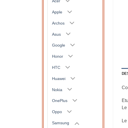
Acer
Apple
Archos
Asus
Google
Honor
HTC
DE
Huawei
Coq
Nokia
Etu
OnePlus
Le 
Oppo
Le 
Samsung