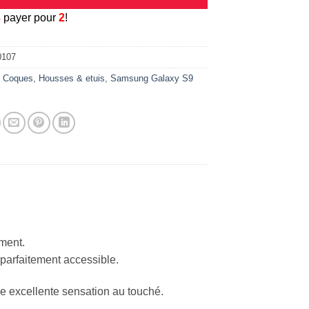
3
payer pour
2
!
0107
:
Coques
,
Housses & etuis
,
Samsung Galaxy S9
ement.
 parfaitement accessible.
ne excellente sensation au touché.