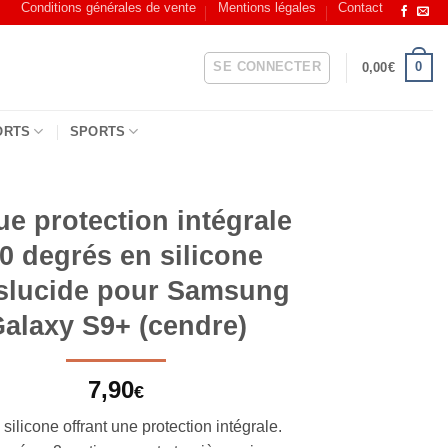
Conditions générales de vente
Mentions légales
Contact
SE CONNECTER
0
0,00
€
ORTS
SPORTS
e protection intégrale
0 degrés en silicone
slucide pour Samsung
alaxy S9+ (cendre)
7,90
€
ilicone offrant une protection intégrale.