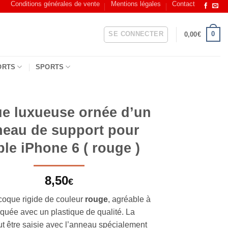
Conditions générales de vente
Mentions légales
Contact
SE CONNECTER
0
0,00
€
ORTS
SPORTS
e luxueuse ornée d’un
neau de support pour
le iPhone 6 ( rouge )
8,50
€
coque rigide de couleur
rouge
, agréable à
riquée avec un plastique de qualité. La
t être saisie avec l’anneau spécialement