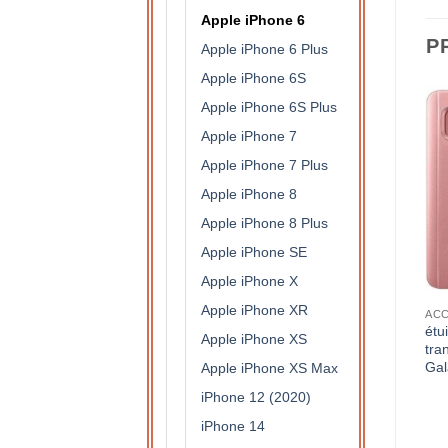
Apple iPhone 6
P
Apple iPhone 6 Plus
Apple iPhone 6S
Apple iPhone 6S Plus
Apple iPhone 7
Apple iPhone 7 Plus
Apple iPhone 8
Apple iPhone 8 Plus
Apple iPhone SE
Apple iPhone X
Apple iPhone XR
S DE PROTECTION
ACCESSOIRES DE PROTECTION
ACCESSOIRES DE PROTECTION
étui à rabat semi
étui à rabat semi
étu
Apple iPhone XS
translucide pour Samsung
translucide pour Samsung
tra
Galaxy J3 2017 (argent)
Galaxy J3 2017 (violet)
Gal
Apple iPhone XS Max
15,90
€
15,90
€
iPhone 12 (2020)
iPhone 14