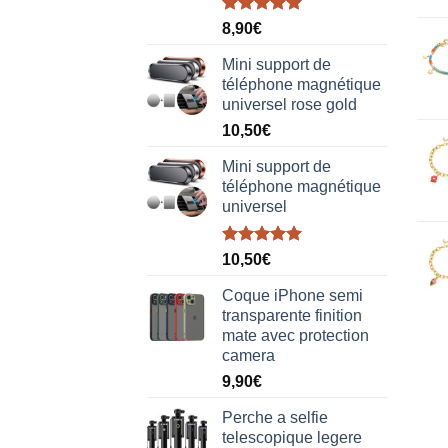
Note
5.00
8,90
€
sur 5
Mini support de
téléphone magnétique
universel rose gold
10,50
€
Mini support de
téléphone magnétique
universel
Note
5.00
10,50
€
sur 5
Coque iPhone semi
transparente finition
mate avec protection
camera
9,90
€
Perche a selfie
telescopique legere