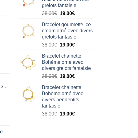
était :
est :
grelots fantaisie
38,00€.
19,00€.
Le
Le
38,00
€
19,00
€
prix
prix
Bracelet gourmette Ice
initial
actuel
cream orné avec divers
était :
est :
grelots fantaisie
38,00€.
19,00€.
Le
Le
38,00
€
19,00
€
prix
prix
Bracelet chainette
initial
actuel
Bohème orné avec
était :
est :
divers grelots fantaisie
38,00€.
19,00€.
Le
Le
38,00
€
19,00
€
prix
prix
isation
Bracelet chainette
initial
actuel
Bohème orné avec
était :
est :
divers pendentifs
38,00€.
19,00€.
fantaisie
Le
Le
38,00
€
19,00
€
prix
prix
initial
actuel
de
était :
est :