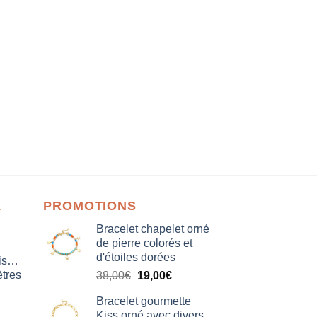
X
PROMOTIONS
Bracelet chapelet orné
de pierre colorés et
d'étoiles dorées
isation
tres
Le
Le
38,00
€
19,00
€
prix
prix
Bracelet gourmette
initial
actuel
Kiss orné avec divers