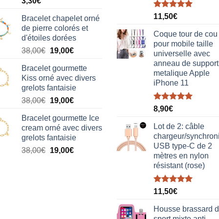
3,30
€
Note
5.00
11,50
€
Bracelet chapelet orné
sur 5
de pierre colorés et
Coque tour de cou
d'étoiles dorées
pour mobile taille
Le
Le
38,00
€
19,00
€
universelle avec
prix
prix
anneau de support
Bracelet gourmette
initial
actuel
metalique Apple
Kiss orné avec divers
était :
est :
iPhone 11
grelots fantaisie
38,00€.
19,00€.
Le
Le
38,00
€
19,00
€
Note
5.00
8,90
€
prix
prix
sur 5
Bracelet gourmette Ice
initial
actuel
Lot de 2: câble
cream orné avec divers
était :
est :
chargeur/synchron
grelots fantaisie
38,00€.
19,00€.
USB type-C de 2
Le
Le
38,00
€
19,00
€
mètres en nylon
prix
prix
résistant (rose)
initial
actuel
était :
est :
Note
5.00
38,00€.
19,00€.
11,50
€
sur 5
Housse brassard 
sport mixte anti