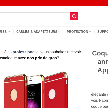
RIES
CÂBLES & ADAPTATEURS
PROTECTION
SUPP
Coqu
us êtes
professionel
et vous souhaitez recevoir
 catalogue avec
nos prix de gros
?
an
App
élégante 
voir. Fab
coque peu