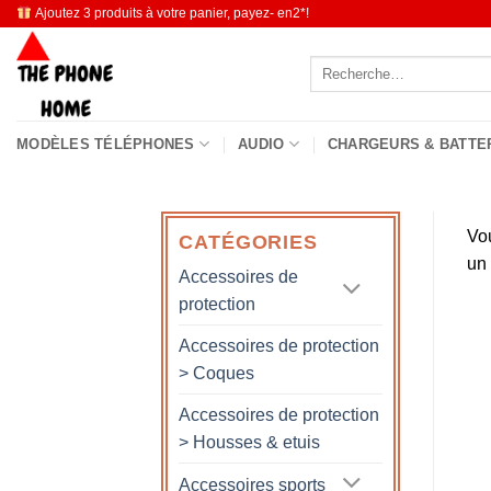
Passer
Ajoutez 3 produits à votre panier, payez- en2*!
au
Recherche
contenu
pour :
MODÈLES TÉLÉPHONES
AUDIO
CHARGEURS & BATTE
Vo
CATÉGORIES
un
Accessoires de
protection
Accessoires de protection
> Coques
Accessoires de protection
> Housses & etuis
Accessoires sports