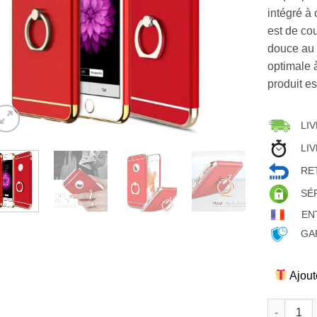
intégré à 
est de co
douce au 
optimale 
produit es
LIV
LIV
RET
SÉ
EN
GAR
Ajout
quantité 