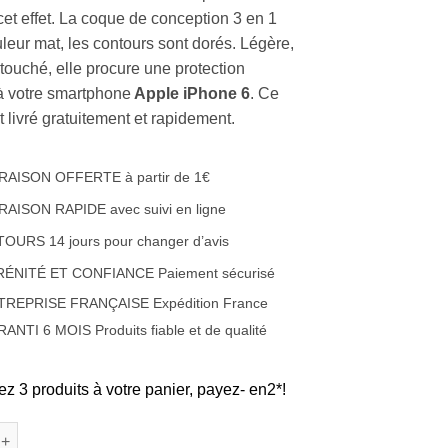
cet effet. La coque de conception 3 en 1
uleur mat, les contours sont dorés. Légère,
touché, elle procure une protection
à votre smartphone
Apple iPhone 6
. Ce
t livré gratuitement et rapidement.
RAISON OFFERTE à partir de 1€
RAISON RAPIDE avec suivi en ligne
OURS 14 jours pour changer d’avis
RÉNITÉ ET CONFIANCE Paiement sécurisé
TREPRISE FRANÇAISE Expédition France
ANTI 6 MOIS Produits fiable et de qualité
ez 3 produits à votre panier, payez- en2*!
de Coque luxueuse ornée d'un anneau de support pour Apple iPhon