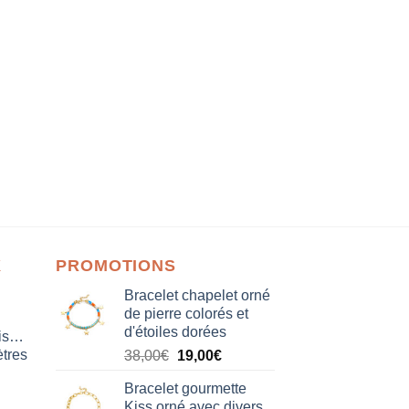
X
PROMOTIONS
Bracelet chapelet orné
de pierre colorés et
d'étoiles dorées
isation
tres
Le
Le
38,00
€
19,00
€
prix
prix
Bracelet gourmette
initial
actuel
Kiss orné avec divers