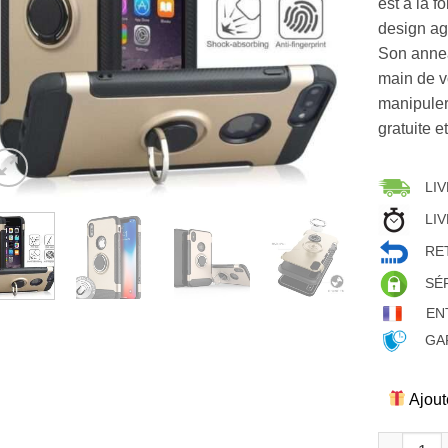
est à la f
design ag
Son annea
main de v
manipuler 
gratuite e
LIV
LIV
RET
SÉ
EN
GAR
Ajout
quantité d