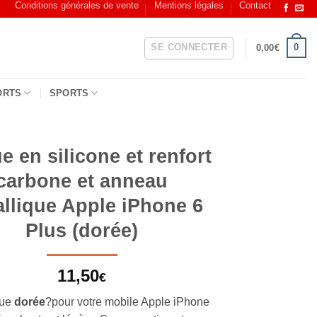
Conditions générales de vente
Mentions légales
Contact
SE CONNECTER
0
0,00
€
ORTS
SPORTS
 en silicone et renfort
carbone et anneau
llique Apple iPhone 6
Plus (dorée)
11,50
€
que
dorée
?pour votre mobile Apple iPhone