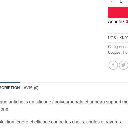
A
chetez
UGS :
KK0
Catégories 
Coques
,
Ho
SCRIPTION
AVIS (0)
ue antichocs en silicone / polycarbonate et anneau support mé
hone.
tection légère et efficace contre les chocs, chutes et rayures.