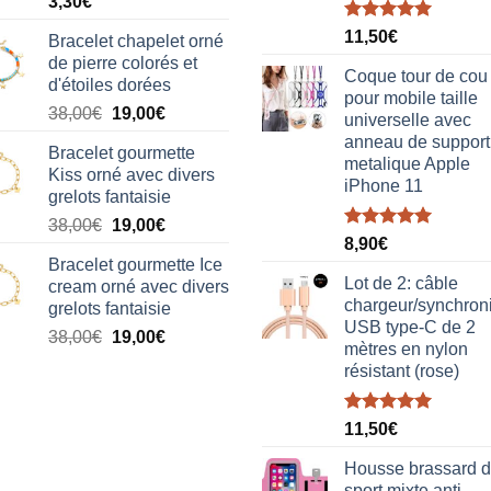
3,30
€
Note
5.00
11,50
€
Bracelet chapelet orné
sur 5
de pierre colorés et
Coque tour de cou
d'étoiles dorées
pour mobile taille
Le
Le
38,00
€
19,00
€
universelle avec
prix
prix
anneau de support
Bracelet gourmette
initial
actuel
metalique Apple
Kiss orné avec divers
était :
est :
iPhone 11
grelots fantaisie
38,00€.
19,00€.
Le
Le
38,00
€
19,00
€
Note
5.00
8,90
€
prix
prix
sur 5
Bracelet gourmette Ice
initial
actuel
Lot de 2: câble
cream orné avec divers
était :
est :
chargeur/synchron
grelots fantaisie
38,00€.
19,00€.
USB type-C de 2
Le
Le
38,00
€
19,00
€
mètres en nylon
prix
prix
résistant (rose)
initial
actuel
était :
est :
Note
5.00
38,00€.
19,00€.
11,50
€
sur 5
Housse brassard 
sport mixte anti