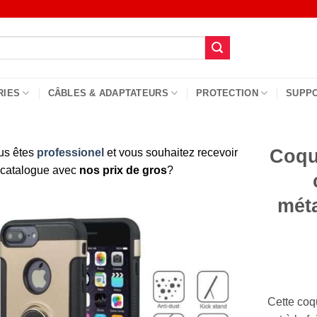
RIES
CÂBLES & ADAPTATEURS
PROTECTION
SUPP
Coque
us êtes
professionel
et vous souhaitez recevoir
 catalogue avec
nos prix de gros
?
méta
Cette co