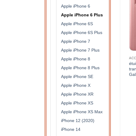
Apple iPhone 6
Apple iPhone 6 Plus
Apple iPhone 6S
Apple iPhone 6S Plus
Apple iPhone 7
Apple iPhone 7 Plus
S DE PROTECTION
ACCESSOIRES DE PROTECTION
ACCESSOIRES DE PROTECTION
Apple iPhone 8
étui à rabat semi
étui à rabat semi
étu
Apple iPhone 8 Plus
translucide pour Samsung
translucide pour Samsung
tra
Galaxy S9+ (doré)
Galaxy J6(violet)
Gal
Apple iPhone SE
15,90
€
15,90
€
Apple iPhone X
Apple iPhone XR
Apple iPhone XS
Apple iPhone XS Max
iPhone 12 (2020)
iPhone 14