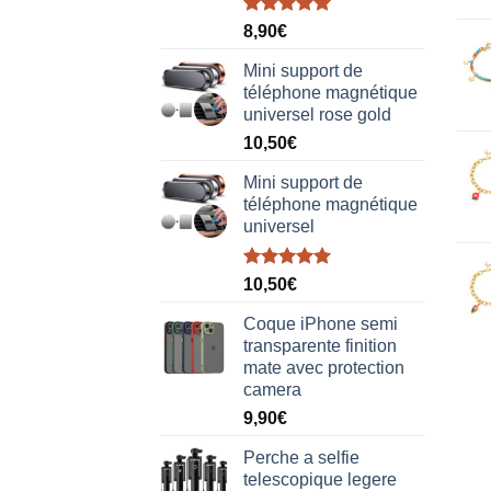
Note
5.00
8,90
€
sur 5
Mini support de
téléphone magnétique
universel rose gold
10,50
€
Mini support de
téléphone magnétique
universel
Note
5.00
10,50
€
sur 5
Coque iPhone semi
transparente finition
mate avec protection
camera
9,90
€
Perche a selfie
telescopique legere