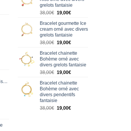
était :
est :
grelots fantaisie
38,00€.
19,00€.
Le
Le
38,00
€
19,00
€
prix
prix
Bracelet gourmette Ice
initial
actuel
cream orné avec divers
était :
est :
grelots fantaisie
38,00€.
19,00€.
Le
Le
38,00
€
19,00
€
prix
prix
Bracelet chainette
initial
actuel
Bohème orné avec
était :
est :
divers grelots fantaisie
38,00€.
19,00€.
Le
Le
38,00
€
19,00
€
prix
prix
isation
Bracelet chainette
initial
actuel
Bohème orné avec
était :
est :
divers pendentifs
38,00€.
19,00€.
fantaisie
Le
Le
38,00
€
19,00
€
prix
prix
initial
actuel
de
était :
est :