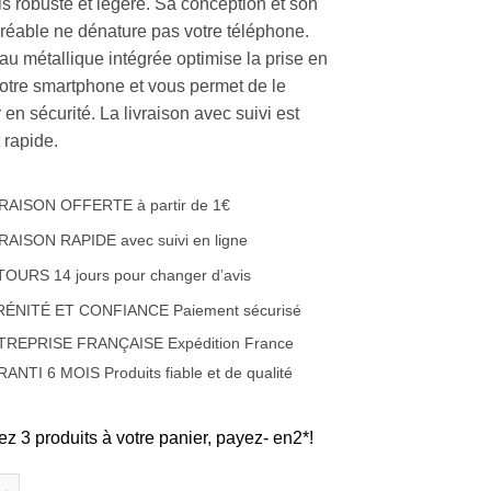
ois robuste et légère. Sa conception et son
réable ne dénature pas votre téléphone.
u métallique intégrée optimise la prise en
otre smartphone et vous permet de le
en sécurité. La livraison avec suivi est
t rapide.
RAISON OFFERTE à partir de 1€
RAISON RAPIDE avec suivi en ligne
OURS 14 jours pour changer d’avis
RÉNITÉ ET CONFIANCE Paiement sécurisé
TREPRISE FRANÇAISE Expédition France
ANTI 6 MOIS Produits fiable et de qualité
ez 3 produits à votre panier, payez- en2*!
e Coque en silicone et renfort carbone et anneau métallique Appl