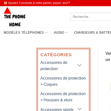
Passer
Ajoutez 3 produits à votre panier, payez- en2*!
au
Recherche
contenu
pour :
MODÈLES TÉLÉPHONES
AUDIO
CHARGEURS & BATTE
Vo
CATÉGORIES
un
Accessoires de
protection
Accessoires de protection
> Coques
Accessoires de protection
> Housses & etuis
Accessoires sports