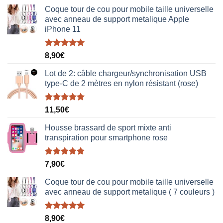
Coque tour de cou pour mobile taille universelle
avec anneau de support metalique Apple
iPhone 11
Note
5.00
8,90
€
sur 5
Lot de 2: câble chargeur/synchronisation USB
type-C de 2 mètres en nylon résistant (rose)
Note
5.00
11,50
€
sur 5
Housse brassard de sport mixte anti
transpiration pour smartphone rose
Note
5.00
7,90
€
sur 5
Coque tour de cou pour mobile taille universelle
avec anneau de support metalique ( 7 couleurs )
Note
5.00
8,90
€