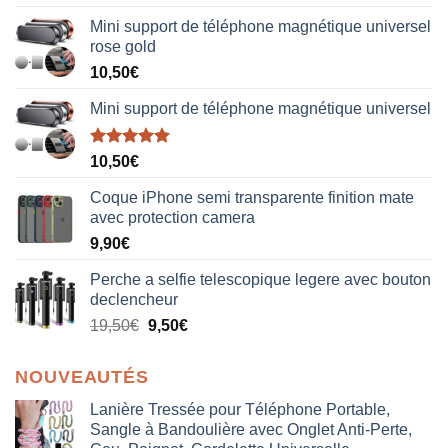
sur 5
Mini support de téléphone magnétique universel
rose gold
10,50
€
Mini support de téléphone magnétique universel
Note
5.00
10,50
€
sur 5
Coque iPhone semi transparente finition mate
avec protection camera
9,90
€
Perche a selfie telescopique legere avec bouton
declencheur
19,50
€
9,50
€
NOUVEAUTÉS
Lanière Tressée pour Téléphone Portable,
Sangle à Bandoulière avec Onglet Anti-Perte,