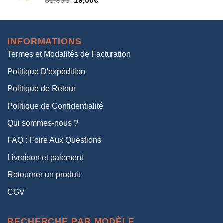
38,00
€
19,00
€
38,00€.
19,00€.
prix
prix
initial
actuel
était :
est :
INFORMATIONS
38,00€.
19,00€.
Termes et Modalités de Facturation
Politique D'expédition
Politique de Retour
Politique de Confidentialité
Qui sommes-nous ?
FAQ : Foire Aux Questions
Livraison et paiement
Retourner un produit
CGV
RECHERCHE PAR MODÈLE