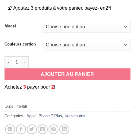
🎁 Ajoutez 3 produits à votre panier, payez- en2*!
Model
Couleurs cordon
quantité de coque cordon tour de cou/bandoulière pour Apple 
AJOUTER AU PANIER
A
chetez
3
payer pour
2
!
UGS :
46459
Catégories :
Apple iPhone 7 Plus
,
Nouveautes