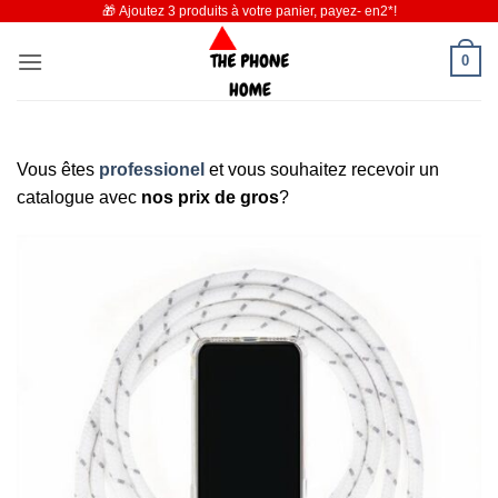
🎁 Ajoutez 3 produits à votre panier, payez- en2*!
Passer
au
0
contenu
Vous êtes
professionel
et vous souhaitez recevoir un
catalogue avec
nos prix de gros
?