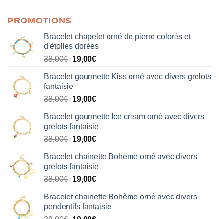
sur 5
PROMOTIONS
Bracelet chapelet orné de pierre colorés et
d'étoiles dorées
Le
Le
38,00
€
19,00
€
prix
prix
Bracelet gourmette Kiss orné avec divers grelots
initial
actuel
fantaisie
était :
est :
Le
Le
38,00
€
19,00
€
38,00€.
19,00€.
prix
prix
Bracelet gourmette Ice cream orné avec divers
initial
actuel
grelots fantaisie
était :
est :
Le
Le
38,00
€
19,00
€
38,00€.
19,00€.
prix
prix
Bracelet chainette Bohème orné avec divers
initial
actuel
grelots fantaisie
était :
est :
Le
Le
38,00
€
19,00
€
38,00€.
19,00€.
prix
prix
Bracelet chainette Bohème orné avec divers
initial
actuel
pendentifs fantaisie
était :
est :
Le
Le