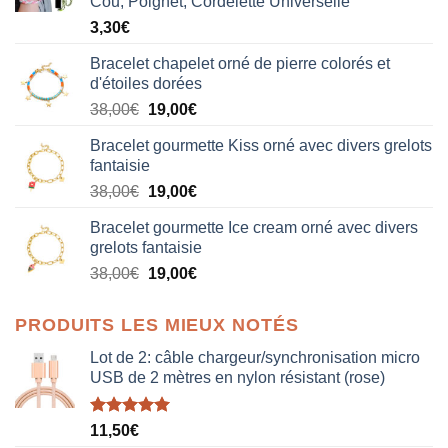
Cou, Poignet, Cordelette Universelle
3,30
€
Bracelet chapelet orné de pierre colorés et
d'étoiles dorées
Le
Le
38,00
€
19,00
€
prix
prix
Bracelet gourmette Kiss orné avec divers grelots
initial
actuel
fantaisie
était :
est :
Le
Le
38,00
€
19,00
€
38,00€.
19,00€.
prix
prix
Bracelet gourmette Ice cream orné avec divers
initial
actuel
grelots fantaisie
était :
est :
Le
Le
38,00
€
19,00
€
38,00€.
19,00€.
prix
prix
initial
actuel
PRODUITS LES MIEUX NOTÉS
était :
est :
38,00€.
19,00€.
Lot de 2: câble chargeur/synchronisation micro
USB de 2 mètres en nylon résistant (rose)
Note
5.00
11,50
€
sur 5