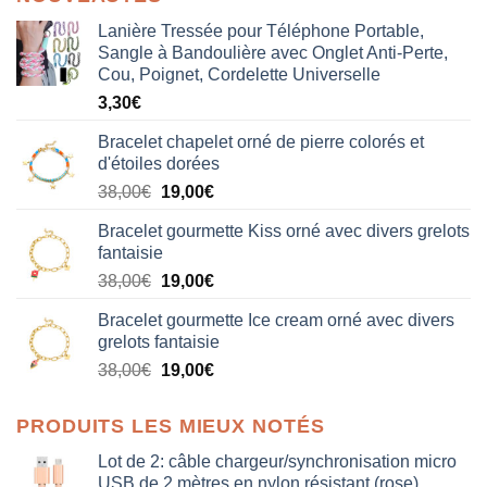
Lanière Tressée pour Téléphone Portable,
Sangle à Bandoulière avec Onglet Anti-Perte,
Cou, Poignet, Cordelette Universelle
3,30
€
Bracelet chapelet orné de pierre colorés et
d'étoiles dorées
Le
Le
38,00
€
19,00
€
prix
prix
Bracelet gourmette Kiss orné avec divers grelots
initial
actuel
fantaisie
était :
est :
Le
Le
38,00
€
19,00
€
38,00€.
19,00€.
prix
prix
Bracelet gourmette Ice cream orné avec divers
initial
actuel
grelots fantaisie
était :
est :
Le
Le
38,00
€
19,00
€
38,00€.
19,00€.
prix
prix
initial
actuel
PRODUITS LES MIEUX NOTÉS
était :
est :
38,00€.
19,00€.
Lot de 2: câble chargeur/synchronisation micro
USB de 2 mètres en nylon résistant (rose)