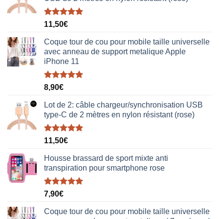
Note
5.00
11,50
€
sur 5
Coque tour de cou pour mobile taille universelle
avec anneau de support metalique Apple
iPhone 11
Note
5.00
8,90
€
sur 5
Lot de 2: câble chargeur/synchronisation USB
type-C de 2 mètres en nylon résistant (rose)
Note
5.00
11,50
€
sur 5
Housse brassard de sport mixte anti
transpiration pour smartphone rose
Note
5.00
7,90
€
sur 5
Coque tour de cou pour mobile taille universelle