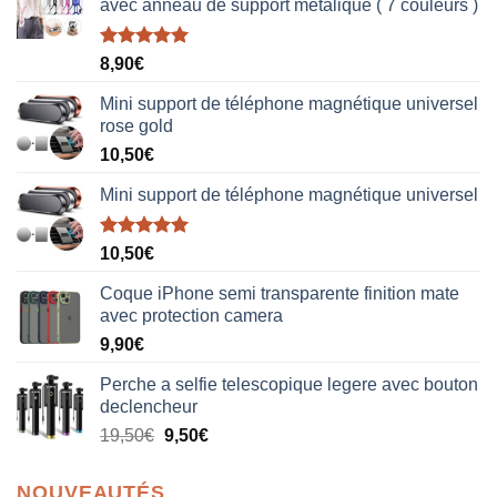
avec anneau de support metalique ( 7 couleurs )
Note
5.00
8,90
€
sur 5
Mini support de téléphone magnétique universel
rose gold
10,50
€
Mini support de téléphone magnétique universel
Note
5.00
10,50
€
sur 5
Coque iPhone semi transparente finition mate
avec protection camera
9,90
€
Perche a selfie telescopique legere avec bouton
declencheur
19,50
€
9,50
€
NOUVEAUTÉS