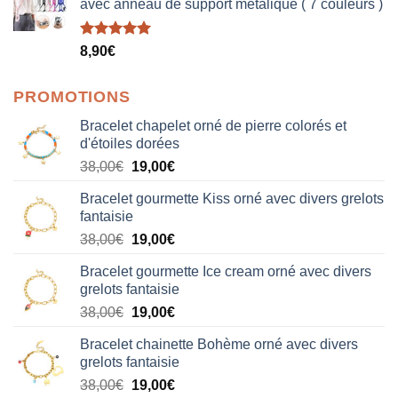
avec anneau de support metalique ( 7 couleurs )
Note
5.00
8,90
€
sur 5
PROMOTIONS
Bracelet chapelet orné de pierre colorés et
d'étoiles dorées
Le
Le
38,00
€
19,00
€
prix
prix
Bracelet gourmette Kiss orné avec divers grelots
initial
actuel
fantaisie
était :
est :
Le
Le
38,00
€
19,00
€
38,00€.
19,00€.
prix
prix
Bracelet gourmette Ice cream orné avec divers
initial
actuel
grelots fantaisie
était :
est :
Le
Le
38,00
€
19,00
€
38,00€.
19,00€.
prix
prix
Bracelet chainette Bohème orné avec divers
initial
actuel
grelots fantaisie
était :
est :
Le
Le
38,00
€
19,00
€
38,00€.
19,00€.