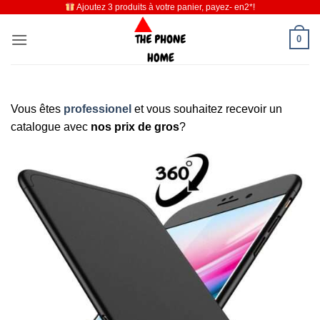
Ajoutez 3 produits à votre panier, payez- en2*!
Passer
au
0
contenu
Vous êtes
professionel
et vous souhaitez recevoir un
catalogue avec
nos prix de gros
?