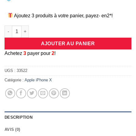
Ajoutez 3 produits à votre panier, payez- en2*!
quantité de Coque/bumper de protection intégrale en silicone 2 
AJOUTER AU PANIER
A
chetez
3
payer pour
2
!
UGS :
33522
Catégorie :
Apple iPhone X
DESCRIPTION
AVIS (0)