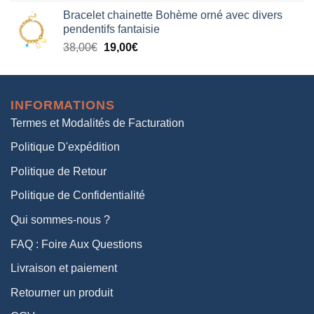
prix
prix
Bracelet chainette Bohème orné avec divers
initial
actuel
pendentifs fantaisie
était :
est :
Le
Le
38,00
€
19,00
€
38,00€.
19,00€.
prix
prix
initial
actuel
était :
est :
INFORMATIONS
38,00€.
19,00€.
Termes et Modalités de Facturation
Politique D'expédition
Politique de Retour
Politique de Confidentialité
Qui sommes-nous ?
FAQ : Foire Aux Questions
Livraison et paiement
Retourner un produit