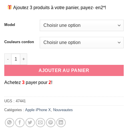
Ajoutez 3 produits à votre panier, payez- en2*!
Model
Couleurs cordon
quantité de coque cordon tour de cou/bandoulière pour Apple 
AJOUTER AU PANIER
A
chetez
3
payer pour
2
!
UGS :
47441
Catégories :
Apple iPhone X
,
Nouveautes