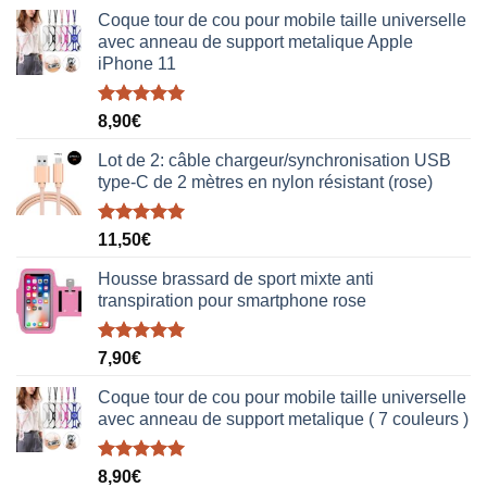
Coque tour de cou pour mobile taille universelle
avec anneau de support metalique Apple
iPhone 11
Note
5.00
8,90
€
sur 5
Lot de 2: câble chargeur/synchronisation USB
type-C de 2 mètres en nylon résistant (rose)
Note
5.00
11,50
€
sur 5
Housse brassard de sport mixte anti
transpiration pour smartphone rose
Note
5.00
7,90
€
sur 5
Coque tour de cou pour mobile taille universelle
avec anneau de support metalique ( 7 couleurs )
Note
5.00
8,90
€