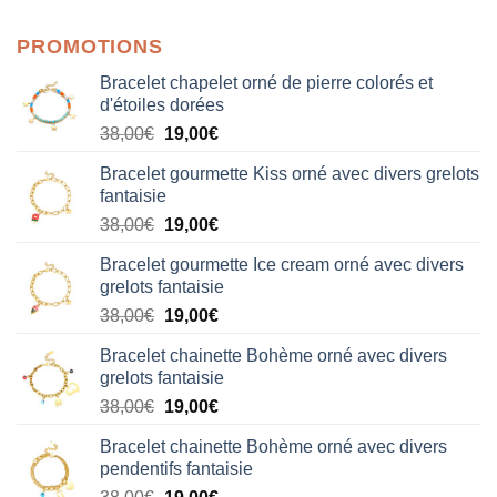
sur 5
PROMOTIONS
Bracelet chapelet orné de pierre colorés et
d'étoiles dorées
Le
Le
38,00
€
19,00
€
prix
prix
Bracelet gourmette Kiss orné avec divers grelots
initial
actuel
fantaisie
était :
est :
Le
Le
38,00
€
19,00
€
38,00€.
19,00€.
prix
prix
Bracelet gourmette Ice cream orné avec divers
initial
actuel
grelots fantaisie
était :
est :
Le
Le
38,00
€
19,00
€
38,00€.
19,00€.
prix
prix
Bracelet chainette Bohème orné avec divers
initial
actuel
grelots fantaisie
était :
est :
Le
Le
38,00
€
19,00
€
38,00€.
19,00€.
prix
prix
Bracelet chainette Bohème orné avec divers
initial
actuel
pendentifs fantaisie
était :
est :
Le
Le