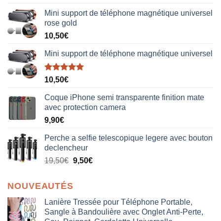
sur 5
Mini support de téléphone magnétique universel
rose gold
10,50
€
Mini support de téléphone magnétique universel
Note
5.00
10,50
€
sur 5
Coque iPhone semi transparente finition mate
avec protection camera
9,90
€
Perche a selfie telescopique legere avec bouton
declencheur
19,50
€
9,50
€
NOUVEAUTÉS
Lanière Tressée pour Téléphone Portable,
Sangle à Bandoulière avec Onglet Anti-Perte,