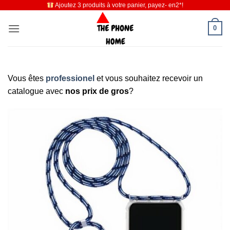
Ajoutez 3 produits à votre panier, payez- en2*!
Passer
au
0
contenu
Vous êtes
professionel
et vous souhaitez recevoir un
catalogue avec
nos prix de gros
?