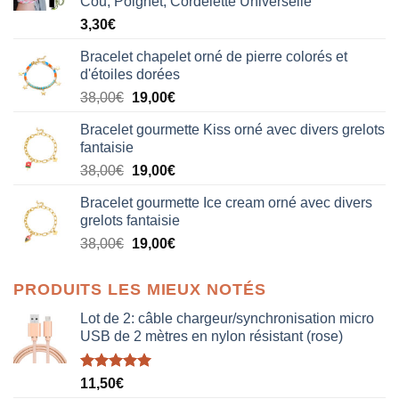
Cou, Poignet, Cordelette Universelle
3,30
€
Bracelet chapelet orné de pierre colorés et
d'étoiles dorées
Le
Le
38,00
€
19,00
€
prix
prix
Bracelet gourmette Kiss orné avec divers grelots
initial
actuel
fantaisie
était :
est :
Le
Le
38,00
€
19,00
€
38,00€.
19,00€.
prix
prix
Bracelet gourmette Ice cream orné avec divers
initial
actuel
grelots fantaisie
était :
est :
Le
Le
38,00
€
19,00
€
38,00€.
19,00€.
prix
prix
initial
actuel
PRODUITS LES MIEUX NOTÉS
était :
est :
38,00€.
19,00€.
Lot de 2: câble chargeur/synchronisation micro
USB de 2 mètres en nylon résistant (rose)
Note
5.00
11,50
€
sur 5