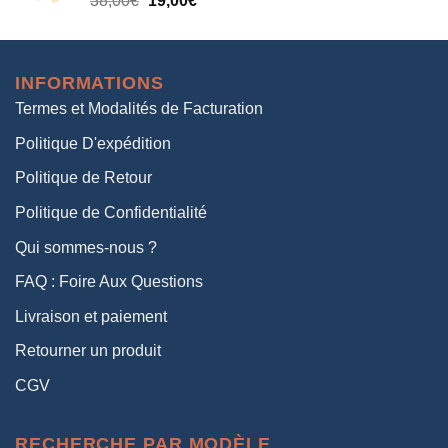
38,00
€
19,00
€
38,00€.
19,00€.
prix
prix
initial
actuel
était :
est :
INFORMATIONS
38,00€.
19,00€.
Termes et Modalités de Facturation
Politique D'expédition
Politique de Retour
Politique de Confidentialité
Qui sommes-nous ?
FAQ : Foire Aux Questions
Livraison et paiement
Retourner un produit
CGV
RECHERCHE PAR MODÈLE