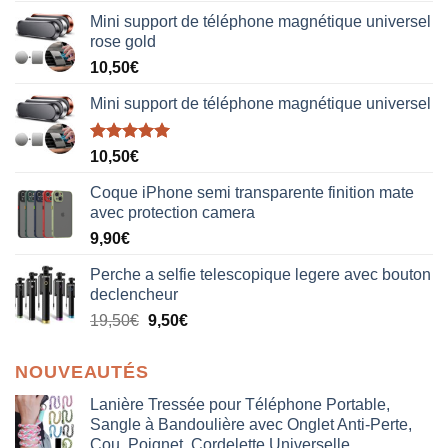
Mini support de téléphone magnétique universel
rose gold
10,50
€
Mini support de téléphone magnétique universel
Note
5.00
10,50
€
sur 5
Coque iPhone semi transparente finition mate
avec protection camera
9,90
€
Perche a selfie telescopique legere avec bouton
declencheur
19,50
€
9,50
€
NOUVEAUTÉS
Lanière Tressée pour Téléphone Portable,
Sangle à Bandoulière avec Onglet Anti-Perte,
Cou, Poignet, Cordelette Universelle