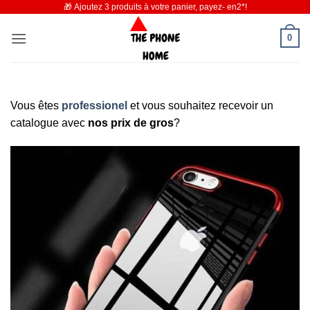
🎁 Ajoutez 3 produits à votre panier, payez- en2*!
Passer
au
0
contenu
Vous êtes
professionel
et vous souhaitez recevoir un
catalogue avec
nos prix de gros
?