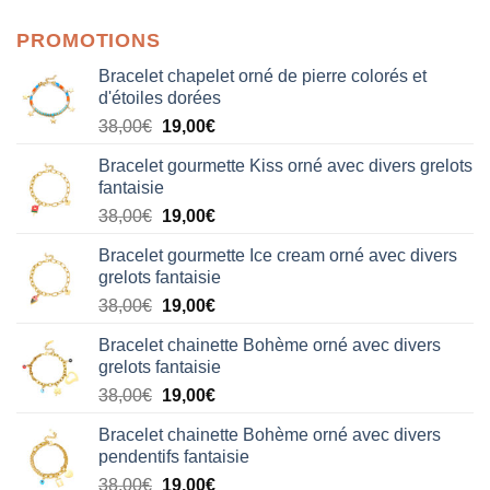
PROMOTIONS
Bracelet chapelet orné de pierre colorés et
d'étoiles dorées
Le
Le
38,00
€
19,00
€
prix
prix
Bracelet gourmette Kiss orné avec divers grelots
initial
actuel
fantaisie
était :
est :
Le
Le
38,00
€
19,00
€
38,00€.
19,00€.
prix
prix
Bracelet gourmette Ice cream orné avec divers
initial
actuel
grelots fantaisie
était :
est :
Le
Le
38,00
€
19,00
€
38,00€.
19,00€.
prix
prix
Bracelet chainette Bohème orné avec divers
initial
actuel
grelots fantaisie
était :
est :
Le
Le
38,00
€
19,00
€
38,00€.
19,00€.
prix
prix
Bracelet chainette Bohème orné avec divers
initial
actuel
pendentifs fantaisie
était :
est :
Le
Le
38,00
€
19,00
€
38,00€.
19,00€.