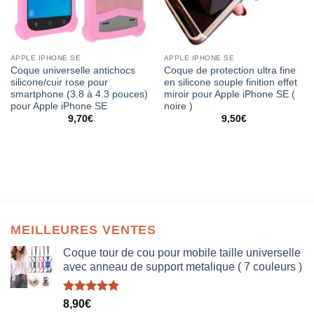
APPLE IPHONE SE
APPLE IPHONE SE
Coque universelle antichocs
Coque de protection ultra fine
silicone/cuir rose pour
en silicone souple finition effet
smartphone (3.8 à 4.3 pouces)
miroir pour Apple iPhone SE (
pour Apple iPhone SE
noire )
9,70
€
9,50
€
MEILLEURES VENTES
Coque tour de cou pour mobile taille universelle
avec anneau de support metalique ( 7 couleurs )
Note
5.00
8,90
€
sur 5