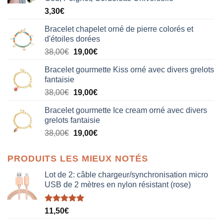
3,30
€
Bracelet chapelet orné de pierre colorés et
d'étoiles dorées
Le
Le
38,00
€
19,00
€
prix
prix
Bracelet gourmette Kiss orné avec divers grelots
initial
actuel
fantaisie
était :
est :
Le
Le
38,00
€
19,00
€
38,00€.
19,00€.
prix
prix
Bracelet gourmette Ice cream orné avec divers
initial
actuel
grelots fantaisie
était :
est :
Le
Le
38,00
€
19,00
€
38,00€.
19,00€.
prix
prix
initial
actuel
PRODUITS LES MIEUX NOTÉS
était :
est :
38,00€.
19,00€.
Lot de 2: câble chargeur/synchronisation micro
USB de 2 mètres en nylon résistant (rose)
Note
5.00
11,50
€
sur 5