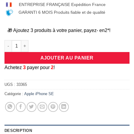
ENTREPRISE FRANÇAISE Expédition France
GARANTI 6 MOIS Produits fiable et de qualité
🎁 Ajoutez 3 produits à votre panier, payez- en2*!
quantité de Coque/bumper antichocs en silicone flexible trans
AJOUTER AU PANIER
A
chetez
3
payer pour
2
!
UGS :
33365
Catégorie :
Apple iPhone SE
DESCRIPTION