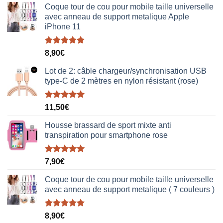
Coque tour de cou pour mobile taille universelle
avec anneau de support metalique Apple
iPhone 11
Note
5.00
8,90
€
sur 5
Lot de 2: câble chargeur/synchronisation USB
type-C de 2 mètres en nylon résistant (rose)
Note
5.00
11,50
€
sur 5
Housse brassard de sport mixte anti
transpiration pour smartphone rose
Note
5.00
7,90
€
sur 5
Coque tour de cou pour mobile taille universelle
avec anneau de support metalique ( 7 couleurs )
Note
5.00
8,90
€
sur 5