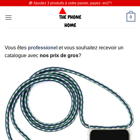
🎁 Ajoutez 3 produits à votre panier, payez- en2*!
Passer
au
0
contenu
Vous êtes
professionel
et vous souhaitez recevoir un
catalogue avec
nos prix de gros
?