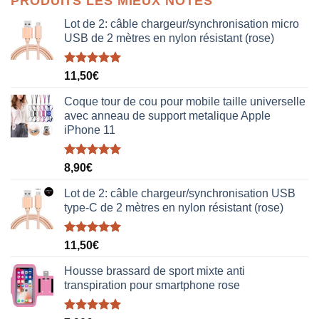
PRODUITS LES MIEUX NOTÉS
était :
est :
38,00€.
19,00€.
Lot de 2: câble chargeur/synchronisation micro
USB de 2 mètres en nylon résistant (rose)
Note
5.00
11,50
€
sur 5
Coque tour de cou pour mobile taille universelle
avec anneau de support metalique Apple
iPhone 11
Note
5.00
8,90
€
sur 5
Lot de 2: câble chargeur/synchronisation USB
type-C de 2 mètres en nylon résistant (rose)
Note
5.00
11,50
€
sur 5
Housse brassard de sport mixte anti
transpiration pour smartphone rose