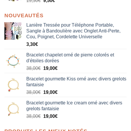
19,50
€
9,50
€
NOUVEAUTÉS
Lanière Tressée pour Téléphone Portable,
Sangle à Bandoulière avec Onglet Anti-Perte,
Cou, Poignet, Cordelette Universelle
3,30
€
Bracelet chapelet orné de pierre colorés et
d'étoiles dorées
Le
Le
38,00
€
19,00
€
prix
prix
Bracelet gourmette Kiss orné avec divers grelots
initial
actuel
fantaisie
était :
est :
Le
Le
38,00
€
19,00
€
38,00€.
19,00€.
prix
prix
Bracelet gourmette Ice cream orné avec divers
initial
actuel
grelots fantaisie
était :
est :
Le
Le
38,00
€
19,00
€
38,00€.
19,00€.
prix
prix
initial
actuel