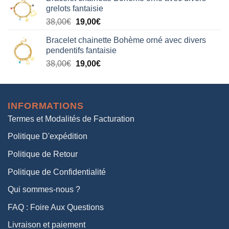
initial
actuel
grelots fantaisie
était :
est :
Le
Le
38,00
€
19,00
€
38,00€.
19,00€.
prix
prix
Bracelet chainette Bohème orné avec divers
initial
actuel
pendentifs fantaisie
était :
est :
Le
Le
38,00
€
19,00
€
38,00€.
19,00€.
prix
prix
initial
actuel
était :
est :
INFORMATIONS
38,00€.
19,00€.
Termes et Modalités de Facturation
Politique D'expédition
Politique de Retour
Politique de Confidentialité
Qui sommes-nous ?
FAQ : Foire Aux Questions
Livraison et paiement