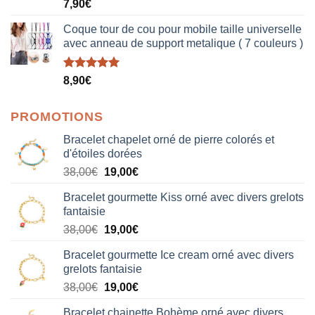
Note
5.00
7,90
€
sur 5
Coque tour de cou pour mobile taille universelle
avec anneau de support metalique ( 7 couleurs )
Note
5.00
8,90
€
sur 5
PROMOTIONS
Bracelet chapelet orné de pierre colorés et
d'étoiles dorées
Le
Le
38,00
€
19,00
€
prix
prix
Bracelet gourmette Kiss orné avec divers grelots
initial
actuel
fantaisie
était :
est :
Le
Le
38,00
€
19,00
€
38,00€.
19,00€.
prix
prix
Bracelet gourmette Ice cream orné avec divers
initial
actuel
grelots fantaisie
était :
est :
Le
Le
38,00
€
19,00
€
38,00€.
19,00€.
prix
prix
Bracelet chainette Bohème orné avec divers