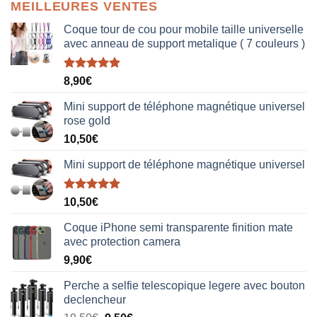
MEILLEURES VENTES
Coque tour de cou pour mobile taille universelle
avec anneau de support metalique ( 7 couleurs )
Note
5.00
8,90
€
sur 5
Mini support de téléphone magnétique universel
rose gold
10,50
€
Mini support de téléphone magnétique universel
Note
5.00
10,50
€
sur 5
Coque iPhone semi transparente finition mate
avec protection camera
9,90
€
Perche a selfie telescopique legere avec bouton
declencheur