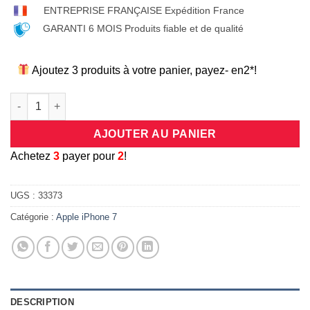
ENTREPRISE FRANÇAISE Expédition France
GARANTI 6 MOIS Produits fiable et de qualité
Ajoutez 3 produits à votre panier, payez- en2*!
quantité de Coque/bumper antichocs en silicone flexible transp
AJOUTER AU PANIER
A
chetez
3
payer pour
2
!
UGS :
33373
Catégorie :
Apple iPhone 7
DESCRIPTION