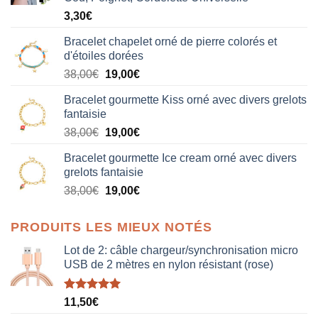
3,30
€
Bracelet chapelet orné de pierre colorés et
d'étoiles dorées
Le
Le
38,00
€
19,00
€
prix
prix
Bracelet gourmette Kiss orné avec divers grelots
initial
actuel
fantaisie
était :
est :
Le
Le
38,00
€
19,00
€
38,00€.
19,00€.
prix
prix
Bracelet gourmette Ice cream orné avec divers
initial
actuel
grelots fantaisie
était :
est :
Le
Le
38,00
€
19,00
€
38,00€.
19,00€.
prix
prix
initial
actuel
PRODUITS LES MIEUX NOTÉS
était :
est :
38,00€.
19,00€.
Lot de 2: câble chargeur/synchronisation micro
USB de 2 mètres en nylon résistant (rose)
Note
5.00
11,50
€
sur 5