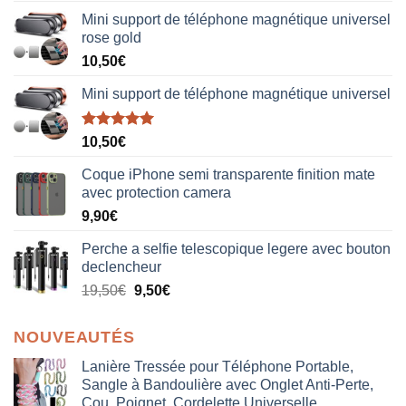
Mini support de téléphone magnétique universel
rose gold
10,50
€
Mini support de téléphone magnétique universel
Note
5.00
10,50
€
sur 5
Coque iPhone semi transparente finition mate
avec protection camera
9,90
€
Perche a selfie telescopique legere avec bouton
declencheur
19,50
€
9,50
€
NOUVEAUTÉS
Lanière Tressée pour Téléphone Portable,
Sangle à Bandoulière avec Onglet Anti-Perte,
Cou, Poignet, Cordelette Universelle