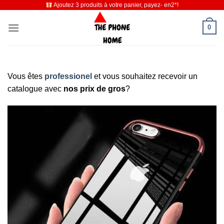
Ajoutez 3 produits à votre panier, payez- en2*!
Passer
au
0
contenu
Vous êtes
professionel
et vous souhaitez recevoir un
catalogue avec
nos prix de gros
?