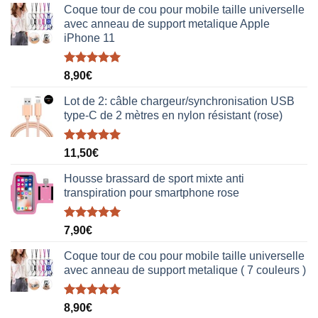
Coque tour de cou pour mobile taille universelle
avec anneau de support metalique Apple
iPhone 11
Note
5.00
8,90
€
sur 5
Lot de 2: câble chargeur/synchronisation USB
type-C de 2 mètres en nylon résistant (rose)
Note
5.00
11,50
€
sur 5
Housse brassard de sport mixte anti
transpiration pour smartphone rose
Note
5.00
7,90
€
sur 5
Coque tour de cou pour mobile taille universelle
avec anneau de support metalique ( 7 couleurs )
Note
5.00
8,90
€
sur 5