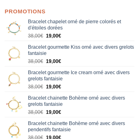
PROMOTIONS
Bracelet chapelet orné de pierre colorés et
d'étoiles dorées
Le
Le
38,00
€
19,00
€
prix
prix
Bracelet gourmette Kiss orné avec divers grelots
initial
actuel
fantaisie
était :
est :
Le
Le
38,00
€
19,00
€
38,00€.
19,00€.
prix
prix
Bracelet gourmette Ice cream orné avec divers
initial
actuel
grelots fantaisie
était :
est :
Le
Le
38,00
€
19,00
€
38,00€.
19,00€.
prix
prix
Bracelet chainette Bohème orné avec divers
initial
actuel
grelots fantaisie
était :
est :
Le
Le
38,00
€
19,00
€
38,00€.
19,00€.
prix
prix
Bracelet chainette Bohème orné avec divers
initial
actuel
pendentifs fantaisie
était :
est :
Le
Le
38,00
€
19,00
€
38,00€.
19,00€.