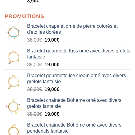
8,90
€
sur 5
PROMOTIONS
Bracelet chapelet orné de pierre colorés et
d'étoiles dorées
Le
Le
38,00
€
19,00
€
prix
prix
Bracelet gourmette Kiss orné avec divers grelots
initial
actuel
fantaisie
était :
est :
Le
Le
38,00
€
19,00
€
38,00€.
19,00€.
prix
prix
Bracelet gourmette Ice cream orné avec divers
initial
actuel
grelots fantaisie
était :
est :
Le
Le
38,00
€
19,00
€
38,00€.
19,00€.
prix
prix
Bracelet chainette Bohème orné avec divers
initial
actuel
grelots fantaisie
était :
est :
Le
Le
38,00
€
19,00
€
38,00€.
19,00€.
prix
prix
Bracelet chainette Bohème orné avec divers
initial
actuel
pendentifs fantaisie
était :
est :