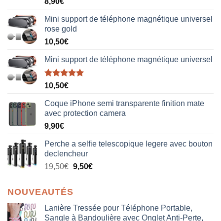
8,90
€
sur 5
Mini support de téléphone magnétique universel
rose gold
10,50
€
Mini support de téléphone magnétique universel
Note
5.00
10,50
€
sur 5
Coque iPhone semi transparente finition mate
avec protection camera
9,90
€
Perche a selfie telescopique legere avec bouton
declencheur
19,50
€
9,50
€
NOUVEAUTÉS
Lanière Tressée pour Téléphone Portable,
Sangle à Bandoulière avec Onglet Anti-Perte,