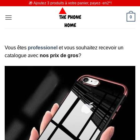
🎁 Ajoutez 3 produits à votre panier, payez- en2*!
Passer
au
0
contenu
Vous êtes
professionel
et vous souhaitez recevoir un
catalogue avec
nos prix de gros
?