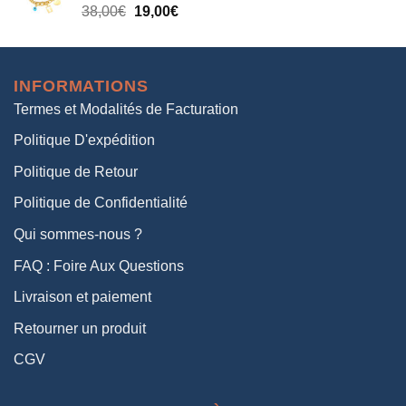
Le
Le
38,00
€
19,00
€
38,00€.
19,00€.
prix
prix
initial
actuel
était :
est :
INFORMATIONS
38,00€.
19,00€.
Termes et Modalités de Facturation
Politique D'expédition
Politique de Retour
Politique de Confidentialité
Qui sommes-nous ?
FAQ : Foire Aux Questions
Livraison et paiement
Retourner un produit
CGV