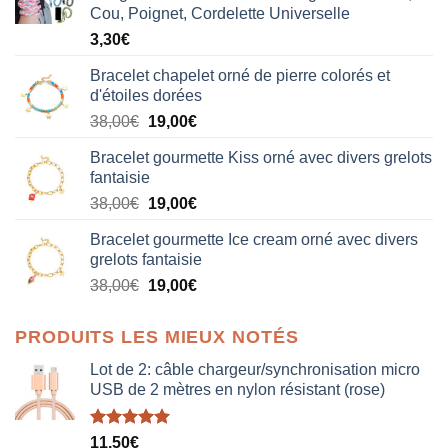
Cou, Poignet, Cordelette Universelle
3,30
€
Bracelet chapelet orné de pierre colorés et
d'étoiles dorées
Le
Le
38,00
€
19,00
€
prix
prix
Bracelet gourmette Kiss orné avec divers grelots
initial
actuel
fantaisie
était :
est :
Le
Le
38,00
€
19,00
€
38,00€.
19,00€.
prix
prix
Bracelet gourmette Ice cream orné avec divers
initial
actuel
grelots fantaisie
était :
est :
Le
Le
38,00
€
19,00
€
38,00€.
19,00€.
prix
prix
initial
actuel
PRODUITS LES MIEUX NOTÉS
était :
est :
38,00€.
19,00€.
Lot de 2: câble chargeur/synchronisation micro
USB de 2 mètres en nylon résistant (rose)
Note
5.00
11,50
€