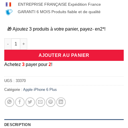
ENTREPRISE FRANÇAISE Expédition France
GARANTI 6 MOIS Produits fiable et de qualité
🎁 Ajoutez 3 produits à votre panier, payez- en2*!
quantité de Coque/bumper antichocs en silicone flexible transp
AJOUTER AU PANIER
A
chetez
3
payer pour
2
!
UGS :
33370
Catégorie :
Apple iPhone 6 Plus
DESCRIPTION