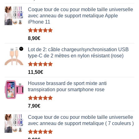
sur 5
Coque tour de cou pour mobile taille universelle
avec anneau de support metalique Apple
iPhone 11
Note
5.00
8,90
€
sur 5
Lot de 2: câble chargeur/synchronisation USB
type-C de 2 mètres en nylon résistant (rose)
Note
5.00
11,50
€
sur 5
Housse brassard de sport mixte anti
transpiration pour smartphone rose
Note
5.00
7,90
€
sur 5
Coque tour de cou pour mobile taille universelle
avec anneau de support metalique ( 7 couleurs )
Note
5.00