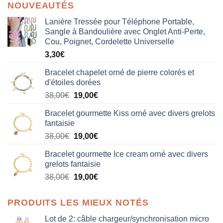
NOUVEAUTÉS
Lanière Tressée pour Téléphone Portable,
Sangle à Bandoulière avec Onglet Anti-Perte,
Cou, Poignet, Cordelette Universelle
3,30
€
Bracelet chapelet orné de pierre colorés et
d'étoiles dorées
Le
Le
38,00
€
19,00
€
prix
prix
Bracelet gourmette Kiss orné avec divers grelots
initial
actuel
fantaisie
était :
est :
Le
Le
38,00
€
19,00
€
38,00€.
19,00€.
prix
prix
Bracelet gourmette Ice cream orné avec divers
initial
actuel
grelots fantaisie
était :
est :
Le
Le
38,00
€
19,00
€
38,00€.
19,00€.
prix
prix
initial
actuel
PRODUITS LES MIEUX NOTÉS
était :
est :
38,00€.
19,00€.
Lot de 2: câble chargeur/synchronisation micro