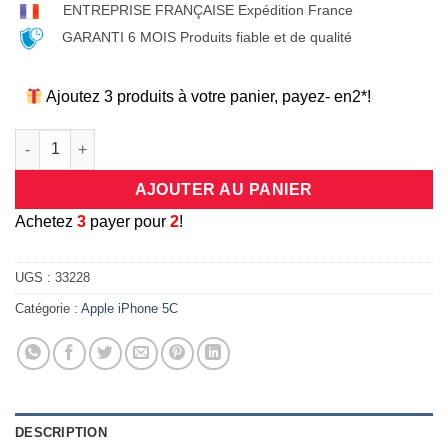
ENTREPRISE FRANÇAISE Expédition France
GARANTI 6 MOIS Produits fiable et de qualité
Ajoutez 3 produits à votre panier, payez- en2*!
quantité de Coque antichocs rigide en 3 parties avec contours
AJOUTER AU PANIER
A
chetez
3
payer pour
2
!
UGS :
33228
Catégorie :
Apple iPhone 5C
DESCRIPTION