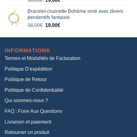
38,00
€
19,00
€
38,00€.
19,00€.
prix
prix
Bracelet chainette Bohème orné avec divers
initial
actuel
pendentifs fantaisie
était :
est :
Le
Le
38,00
€
19,00
€
38,00€.
19,00€.
prix
prix
initial
actuel
était :
est :
INFORMATIONS
38,00€.
19,00€.
Termes et Modalités de Facturation
Politique D'expédition
Politique de Retour
Politique de Confidentialité
Qui sommes-nous ?
FAQ : Foire Aux Questions
Livraison et paiement
Retourner un produit