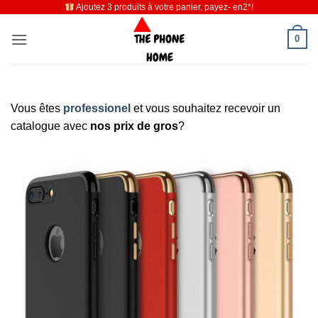
Ajoutez 3 produits à votre panier, payez- en2*!
Passer
au
0
contenu
Vous êtes
professionel
et vous souhaitez recevoir un
catalogue avec
nos prix de gros
?