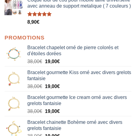
avec anneau de support metalique ( 7 couleurs )
Note
5.00
8,90
€
sur 5
PROMOTIONS
Bracelet chapelet orné de pierre colorés et
d'étoiles dorées
Le
Le
38,00
€
19,00
€
prix
prix
Bracelet gourmette Kiss orné avec divers grelots
initial
actuel
fantaisie
était :
est :
Le
Le
38,00
€
19,00
€
38,00€.
19,00€.
prix
prix
Bracelet gourmette Ice cream orné avec divers
initial
actuel
grelots fantaisie
était :
est :
Le
Le
38,00
€
19,00
€
38,00€.
19,00€.
prix
prix
Bracelet chainette Bohème orné avec divers
initial
actuel
grelots fantaisie
était :
est :
Le
Le