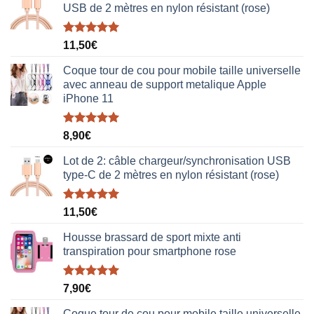
USB de 2 mètres en nylon résistant (rose)
Note
5.00
11,50
€
sur 5
Coque tour de cou pour mobile taille universelle
avec anneau de support metalique Apple
iPhone 11
Note
5.00
8,90
€
sur 5
Lot de 2: câble chargeur/synchronisation USB
type-C de 2 mètres en nylon résistant (rose)
Note
5.00
11,50
€
sur 5
Housse brassard de sport mixte anti
transpiration pour smartphone rose
Note
5.00
7,90
€
sur 5
Coque tour de cou pour mobile taille universelle