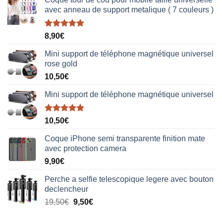
avec anneau de support metalique ( 7 couleurs )
Note
5.00
8,90
€
sur 5
Mini support de téléphone magnétique universel
rose gold
10,50
€
Mini support de téléphone magnétique universel
Note
5.00
10,50
€
sur 5
Coque iPhone semi transparente finition mate
avec protection camera
9,90
€
Perche a selfie telescopique legere avec bouton
declencheur
19,50
€
9,50
€