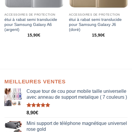
ACCESSOIRES DE PROTECTION
ACCESSOIRES DE PROTECTION
étui à rabat semi translucide
étui à rabat semi translucide
pour Samsung Galaxy A6
pour Samsung Galaxy J6
(argent)
(doré)
15,90
€
15,90
€
MEILLEURES VENTES
Coque tour de cou pour mobile taille universelle
avec anneau de support metalique ( 7 couleurs )
Note
5.00
8,90
€
sur 5
Mini support de téléphone magnétique universel
rose gold