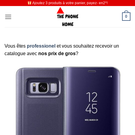
Ajoutez 3 produits à votre panier, payez- en2*!
Passer
au
0
contenu
Vous êtes
professionel
et vous souhaitez recevoir un
catalogue avec
nos prix de gros
?