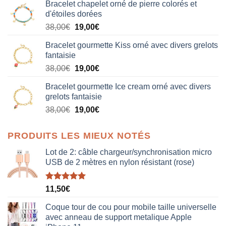
Bracelet chapelet orné de pierre colorés et
d'étoiles dorées
Le
Le
38,00
€
19,00
€
prix
prix
Bracelet gourmette Kiss orné avec divers grelots
initial
actuel
fantaisie
était :
est :
Le
Le
38,00
€
19,00
€
38,00€.
19,00€.
prix
prix
Bracelet gourmette Ice cream orné avec divers
initial
actuel
grelots fantaisie
était :
est :
Le
Le
38,00
€
19,00
€
38,00€.
19,00€.
prix
prix
initial
actuel
PRODUITS LES MIEUX NOTÉS
était :
est :
38,00€.
19,00€.
Lot de 2: câble chargeur/synchronisation micro
USB de 2 mètres en nylon résistant (rose)
Note
5.00
11,50
€
sur 5
Coque tour de cou pour mobile taille universelle
avec anneau de support metalique Apple