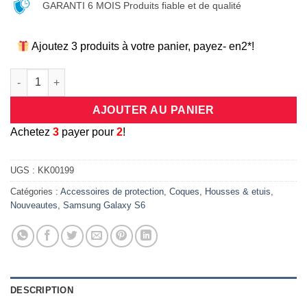
GARANTI 6 MOIS Produits fiable et de qualité
Ajoutez 3 produits à votre panier, payez- en2*!
quantité de étui à rabat semi translucide pour Samsung Galaxy 
AJOUTER AU PANIER
A
chetez
3
payer pour
2
!
UGS :
KK00199
Catégories :
Accessoires de protection
,
Coques
,
Housses & etuis
,
Nouveautes
,
Samsung Galaxy S6
DESCRIPTION