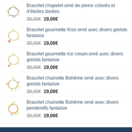
Bracelet chapelet orné de pierre colorés et
d'étoiles dorées
Le
Le
38,00
€
19,00
€
prix
prix
Bracelet gourmette Kiss orné avec divers grelots
initial
actuel
fantaisie
était :
est :
Le
Le
38,00
€
19,00
€
38,00€.
19,00€.
prix
prix
Bracelet gourmette Ice cream orné avec divers
initial
actuel
grelots fantaisie
était :
est :
Le
Le
38,00
€
19,00
€
38,00€.
19,00€.
prix
prix
Bracelet chainette Bohème orné avec divers
initial
actuel
grelots fantaisie
était :
est :
Le
Le
38,00
€
19,00
€
38,00€.
19,00€.
prix
prix
Bracelet chainette Bohème orné avec divers
initial
actuel
pendentifs fantaisie
était :
est :
Le
Le
38,00
€
19,00
€
38,00€.
19,00€.
prix
prix
initial
actuel