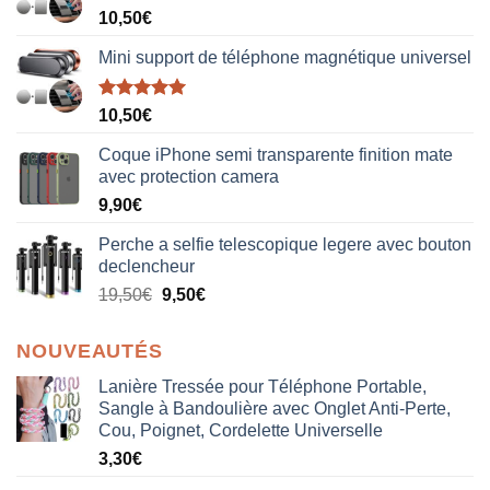
10,50
€
Mini support de téléphone magnétique universel
Note
5.00
10,50
€
sur 5
Coque iPhone semi transparente finition mate
avec protection camera
9,90
€
Perche a selfie telescopique legere avec bouton
declencheur
19,50
€
9,50
€
NOUVEAUTÉS
Lanière Tressée pour Téléphone Portable,
Sangle à Bandoulière avec Onglet Anti-Perte,
Cou, Poignet, Cordelette Universelle
3,30
€