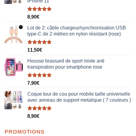
iPhone 11
Note
5.00
8,90
€
sur 5
Lot de 2: câble chargeur/synchronisation USB
type-C de 2 mètres en nylon résistant (rose)
Note
5.00
11,50
€
sur 5
Housse brassard de sport mixte anti
transpiration pour smartphone rose
Note
5.00
7,90
€
sur 5
Coque tour de cou pour mobile taille universelle
avec anneau de support metalique ( 7 couleurs )
Note
5.00
8,90
€
sur 5
PROMOTIONS