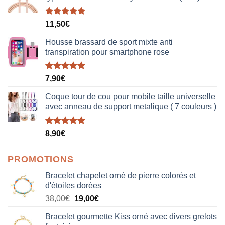
Note
5.00
11,50
€
sur 5
Housse brassard de sport mixte anti
transpiration pour smartphone rose
Note
5.00
7,90
€
sur 5
Coque tour de cou pour mobile taille universelle
avec anneau de support metalique ( 7 couleurs )
Note
5.00
8,90
€
sur 5
PROMOTIONS
Bracelet chapelet orné de pierre colorés et
d'étoiles dorées
Le
Le
38,00
€
19,00
€
prix
prix
Bracelet gourmette Kiss orné avec divers grelots
initial
actuel