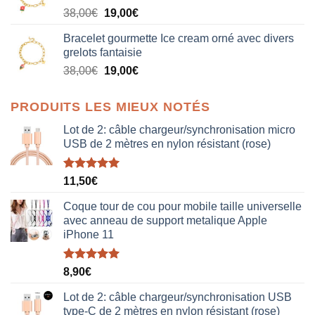
Le
Le
38,00
€
19,00
€
38,00€.
19,00€.
prix
prix
Bracelet gourmette Ice cream orné avec divers
initial
actuel
grelots fantaisie
était :
est :
Le
Le
38,00
€
19,00
€
38,00€.
19,00€.
prix
prix
initial
actuel
PRODUITS LES MIEUX NOTÉS
était :
est :
38,00€.
19,00€.
Lot de 2: câble chargeur/synchronisation micro
USB de 2 mètres en nylon résistant (rose)
Note
5.00
11,50
€
sur 5
Coque tour de cou pour mobile taille universelle
avec anneau de support metalique Apple
iPhone 11
Note
5.00
8,90
€
sur 5
Lot de 2: câble chargeur/synchronisation USB
type-C de 2 mètres en nylon résistant (rose)