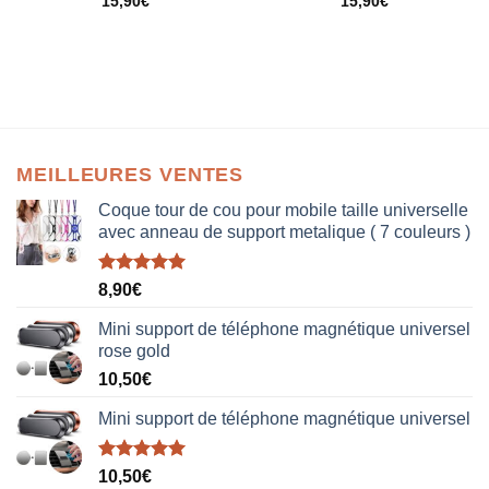
15,90
€
15,90
€
MEILLEURES VENTES
Coque tour de cou pour mobile taille universelle
avec anneau de support metalique ( 7 couleurs )
Note
5.00
8,90
€
sur 5
Mini support de téléphone magnétique universel
rose gold
10,50
€
Mini support de téléphone magnétique universel
Note
5.00
10,50
€