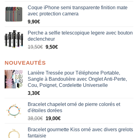
sur 5
Coque iPhone semi transparente finition mate
avec protection camera
9,90
€
Perche a selfie telescopique legere avec bouton
declencheur
19,50
€
9,50
€
NOUVEAUTÉS
Lanière Tressée pour Téléphone Portable,
Sangle à Bandoulière avec Onglet Anti-Perte,
Cou, Poignet, Cordelette Universelle
3,30
€
Bracelet chapelet orné de pierre colorés et
d'étoiles dorées
Le
Le
38,00
€
19,00
€
prix
prix
Bracelet gourmette Kiss orné avec divers grelots
initial
actuel
fantaisie
était :
est :