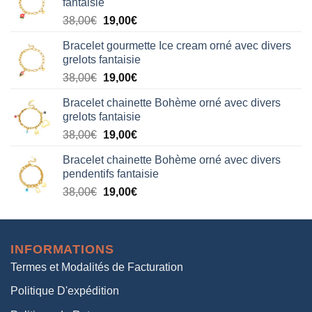
fantaisie
était :
est :
Le
Le
38,00
€
19,00
€
38,00€.
19,00€.
prix
prix
Bracelet gourmette Ice cream orné avec divers
initial
actuel
grelots fantaisie
était :
est :
Le
Le
38,00
€
19,00
€
38,00€.
19,00€.
prix
prix
Bracelet chainette Bohème orné avec divers
initial
actuel
grelots fantaisie
était :
est :
Le
Le
38,00
€
19,00
€
38,00€.
19,00€.
prix
prix
Bracelet chainette Bohème orné avec divers
initial
actuel
pendentifs fantaisie
était :
est :
Le
Le
38,00
€
19,00
€
38,00€.
19,00€.
prix
prix
initial
actuel
était :
est :
INFORMATIONS
38,00€.
19,00€.
Termes et Modalités de Facturation
Politique D'expédition