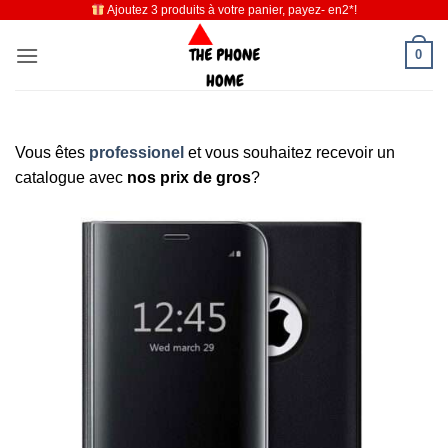
Ajoutez 3 produits à votre panier, payez- en2*!
Passer
au
0
contenu
Vous êtes
professionel
et vous souhaitez recevoir un
catalogue avec
nos prix de gros
?