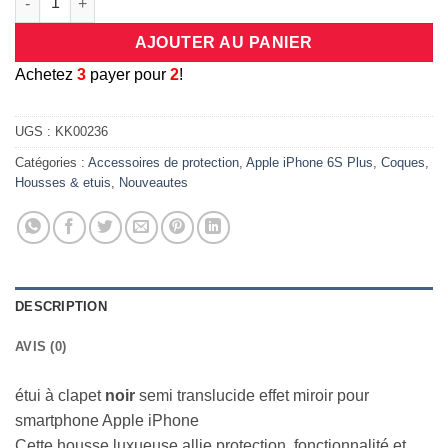
AJOUTER AU PANIER
A
chetez
3
payer pour
2
!
UGS :
KK00236
Catégories :
Accessoires de protection
,
Apple iPhone 6S Plus
,
Coques
,
Housses & etuis
,
Nouveautes
DESCRIPTION
AVIS (0)
étui à clapet
noir
semi translucide effet miroir pour
smartphone Apple iPhone
Cette housse luxueuse allie protection, fonctionnalité et