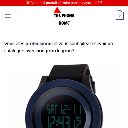
Ajoutez 3 produits à votre panier, payez- en2*!
Passer
au
0
contenu
Vous êtes
professionel
et vous souhaitez recevoir un
catalogue avec
nos prix de gros
?