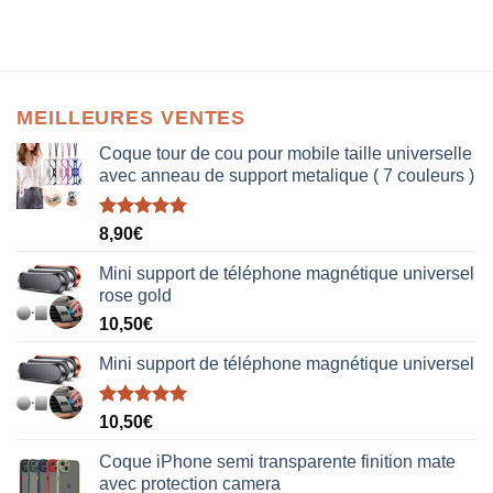
MEILLEURES VENTES
Coque tour de cou pour mobile taille universelle
avec anneau de support metalique ( 7 couleurs )
Note
5.00
8,90
€
sur 5
Mini support de téléphone magnétique universel
rose gold
10,50
€
Mini support de téléphone magnétique universel
Note
5.00
10,50
€
sur 5
Coque iPhone semi transparente finition mate
avec protection camera