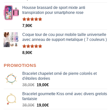
sur 5
Housse brassard de sport mixte anti
transpiration pour smartphone rose
Note
5.00
7,90
€
sur 5
Coque tour de cou pour mobile taille universelle
avec anneau de support metalique ( 7 couleurs )
Note
5.00
8,90
€
sur 5
PROMOTIONS
Bracelet chapelet orné de pierre colorés et
d'étoiles dorées
Le
Le
38,00
€
19,00
€
prix
prix
Bracelet gourmette Kiss orné avec divers grelots
initial
actuel
fantaisie
était :
est :
Le
Le
38,00
€
19,00
€
38,00€.
19,00€.
prix
prix