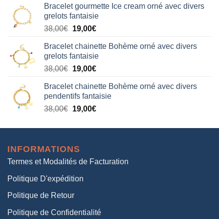
Bracelet gourmette Ice cream orné avec divers
initial
actuel
grelots fantaisie
était :
est :
Le
Le
38,00
€
19,00
€
38,00€.
19,00€.
prix
prix
Bracelet chainette Bohème orné avec divers
initial
actuel
grelots fantaisie
était :
est :
Le
Le
38,00
€
19,00
€
38,00€.
19,00€.
prix
prix
Bracelet chainette Bohème orné avec divers
initial
actuel
pendentifs fantaisie
était :
est :
Le
Le
38,00
€
19,00
€
38,00€.
19,00€.
prix
prix
initial
actuel
était :
est :
INFORMATIONS
38,00€.
19,00€.
Termes et Modalités de Facturation
Politique D'expédition
Politique de Retour
Politique de Confidentialité