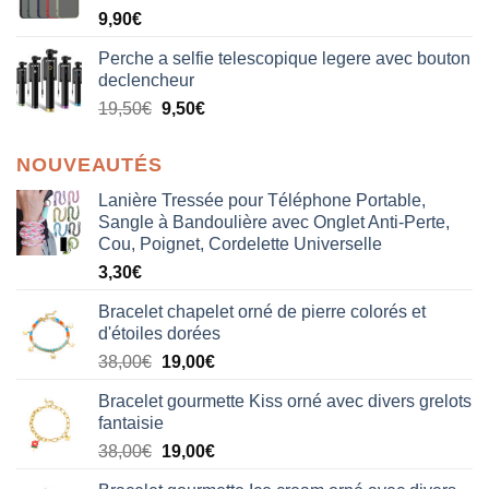
9,90
€
Perche a selfie telescopique legere avec bouton
declencheur
19,50
€
9,50
€
NOUVEAUTÉS
Lanière Tressée pour Téléphone Portable,
Sangle à Bandoulière avec Onglet Anti-Perte,
Cou, Poignet, Cordelette Universelle
3,30
€
Bracelet chapelet orné de pierre colorés et
d'étoiles dorées
Le
Le
38,00
€
19,00
€
prix
prix
Bracelet gourmette Kiss orné avec divers grelots
initial
actuel
fantaisie
était :
est :
Le
Le
38,00
€
19,00
€
38,00€.
19,00€.
prix
prix