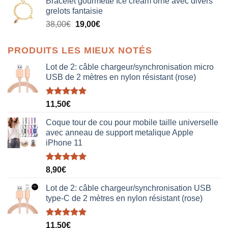
Bracelet gourmette Ice cream orné avec divers
initial
actuel
grelots fantaisie
était :
est :
Le
Le
38,00
€
19,00
€
38,00€.
19,00€.
prix
prix
initial
actuel
PRODUITS LES MIEUX NOTÉS
était :
est :
38,00€.
19,00€.
Lot de 2: câble chargeur/synchronisation micro
USB de 2 mètres en nylon résistant (rose)
Note
5.00
11,50
€
sur 5
Coque tour de cou pour mobile taille universelle
avec anneau de support metalique Apple
iPhone 11
Note
5.00
8,90
€
sur 5
Lot de 2: câble chargeur/synchronisation USB
type-C de 2 mètres en nylon résistant (rose)
Note
5.00
11,50
€