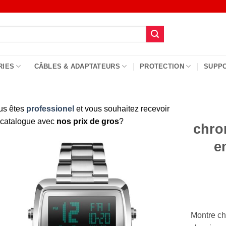
RIES
CÂBLES & ADAPTATEURS
PROTECTION
SUPP
us êtes
professionel
et vous souhaitez recevoir
 catalogue avec
nos prix de gros
?
chro
e
Montre ch