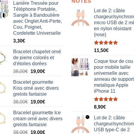
NOTÉS
Lanière Tressée pour
Téléphone Portable,
Lot de 2: câble
Sangle à Bandoulière
chargeur/synchron
avec Onglet Anti-Perte,
micro USB de 2 mè
Cou, Poignet,
en nylon résistant
Cordelette Universelle
(rose)
3,30
€
Note
5.00
11,50
€
Bracelet chapelet orné
sur 5
de pierre colorés et
Coque tour de cou
d'étoiles dorées
pour mobile taille
Le
Le
38,00
€
19,00
€
universelle avec
prix
prix
anneau de support
Bracelet gourmette
initial
actuel
metalique Apple
Kiss orné avec divers
était :
est :
iPhone 11
grelots fantaisie
38,00€.
19,00€.
Le
Le
38,00
€
19,00
€
Note
5.00
8,90
€
prix
prix
sur 5
Bracelet gourmette Ice
initial
actuel
Lot de 2: câble
cream orné avec divers
était :
est :
chargeur/synchron
grelots fantaisie
38,00€.
19,00€.
USB type-C de 2
Le
Le
38,00
€
19,00
€