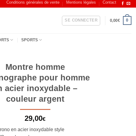
Conditions générales de vente
Mentions légales
Contact
SE CONNECTER
0
0,00
€
ORTS
SPORTS
Montre homme
nographe pour homme
n acier inoxydable –
couleur argent
29,00
€
rono en acier inoxydable style