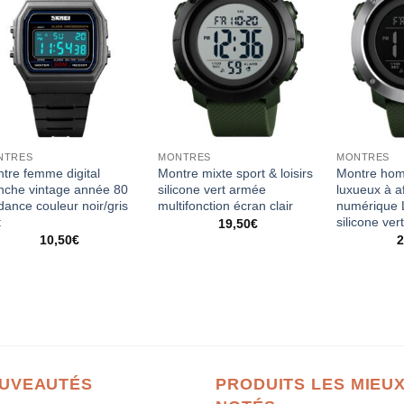
NTRES
MONTRES
MONTRES
tre femme digital
Montre mixte sport & loisirs
Montre hom
nche vintage année 80
silicone vert armée
luxueux à a
dance couleur noir/gris
multifonction écran clair
numérique 
t
silicone ver
19,50
€
10,50
€
2
UVEAUTÉS
PRODUITS LES MIEU