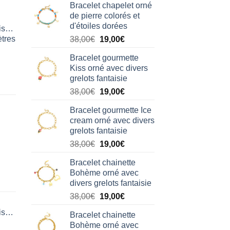
Bracelet chapelet orné
de pierre colorés et
d'étoiles dorées
isation
tres
Le
Le
38,00
€
19,00
€
prix
prix
Bracelet gourmette
initial
actuel
Kiss orné avec divers
était :
est :
grelots fantaisie
38,00€.
19,00€.
Le
Le
38,00
€
19,00
€
prix
prix
Bracelet gourmette Ice
initial
actuel
cream orné avec divers
était :
est :
grelots fantaisie
38,00€.
19,00€.
Le
Le
38,00
€
19,00
€
prix
prix
Bracelet chainette
initial
actuel
Bohème orné avec
était :
est :
divers grelots fantaisie
38,00€.
19,00€.
Le
Le
38,00
€
19,00
€
prix
prix
isation
Bracelet chainette
initial
actuel
Bohème orné avec
était :
est :