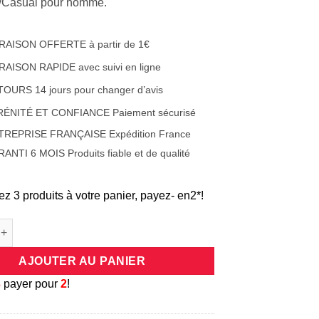
e/Casual pour homme.
RAISON OFFERTE à partir de 1€
RAISON RAPIDE avec suivi en ligne
OURS 14 jours pour changer d’avis
RÉNITÉ ET CONFIANCE Paiement sécurisé
TREPRISE FRANÇAISE Expédition France
ANTI 6 MOIS Produits fiable et de qualité
ez 3 produits à votre panier, payez- en2*!
de Montre homme chronographe pour homme en acier inoxydable -
AJOUTER AU PANIER
3
payer pour
2
!