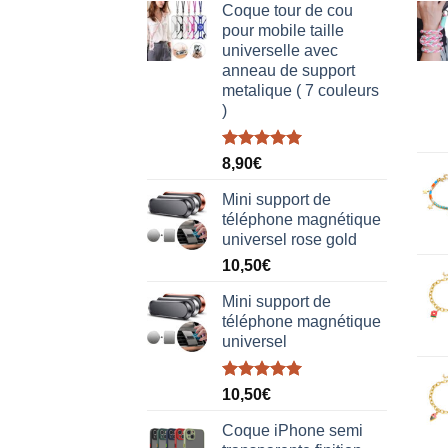
Coque tour de cou
pour mobile taille
universelle avec
anneau de support
metalique ( 7 couleurs
)
Note
5.00
8,90
€
sur 5
Mini support de
téléphone magnétique
universel rose gold
10,50
€
Mini support de
téléphone magnétique
universel
Note
5.00
10,50
€
sur 5
Coque iPhone semi