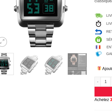
classiqu
LIV
LIV
RET
SÉ
EN
GAR
Ajout
quantité 
A
chetez