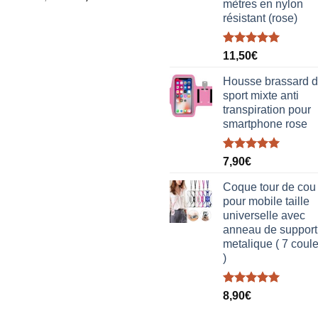
mètres en nylon
prix
prix
résistant (rose)
initial
actuel
était :
est :
Note
5.00
38,00€.
19,00€.
11,50
€
sur 5
Housse brassard 
sport mixte anti
transpiration pour
smartphone rose
Note
5.00
7,90
€
sur 5
Coque tour de cou
pour mobile taille
universelle avec
anneau de support
metalique ( 7 coul
)
Note
5.00
8,90
€
sur 5