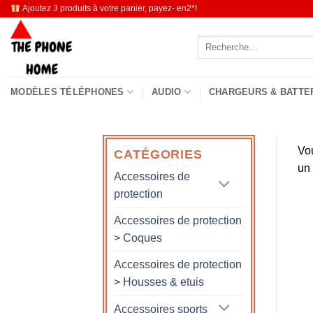
Passer
Ajoutez 3 produits à votre panier, payez- en2*!
au
Recherche
contenu
pour :
MODÈLES TÉLÉPHONES
AUDIO
CHARGEURS & BATTE
Vo
CATÉGORIES
un
Accessoires de
protection
Accessoires de protection
> Coques
Accessoires de protection
> Housses & etuis
Accessoires sports