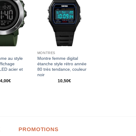
MONTRES
me au style
Montre femme digital
ffichage
étanche style rétro année
LED acier et
80 très tendance, couleur
t
noir
4,00
€
10,50
€
X
PROMOTIONS