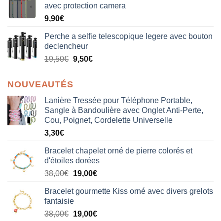
avec protection camera
9,90
€
Perche a selfie telescopique legere avec bouton
declencheur
19,50
€
9,50
€
NOUVEAUTÉS
Lanière Tressée pour Téléphone Portable,
Sangle à Bandoulière avec Onglet Anti-Perte,
Cou, Poignet, Cordelette Universelle
3,30
€
Bracelet chapelet orné de pierre colorés et
d'étoiles dorées
Le
Le
38,00
€
19,00
€
prix
prix
Bracelet gourmette Kiss orné avec divers grelots
initial
actuel
fantaisie
était :
est :
Le
Le
38,00
€
19,00
€
38,00€.
19,00€.