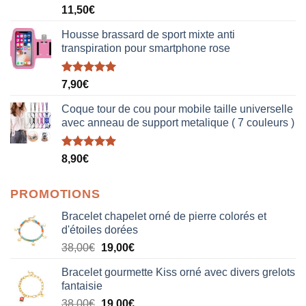
Note
5.00
11,50
€
sur 5
Housse brassard de sport mixte anti
transpiration pour smartphone rose
Note
5.00
7,90
€
sur 5
Coque tour de cou pour mobile taille universelle
avec anneau de support metalique ( 7 couleurs )
Note
5.00
8,90
€
sur 5
PROMOTIONS
Bracelet chapelet orné de pierre colorés et
d'étoiles dorées
Le
Le
38,00
€
19,00
€
prix
prix
Bracelet gourmette Kiss orné avec divers grelots
initial
actuel
fantaisie
était :
est :
Le
Le
38,00
€
19,00
€
38,00€.
19,00€.