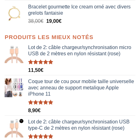
prix
prix
Bracelet gourmette Ice cream orné avec divers
initial
actuel
grelots fantaisie
était :
est :
Le
Le
38,00
€
19,00
€
38,00€.
19,00€.
prix
prix
initial
actuel
PRODUITS LES MIEUX NOTÉS
était :
est :
38,00€.
19,00€.
Lot de 2: câble chargeur/synchronisation micro
USB de 2 mètres en nylon résistant (rose)
Note
5.00
11,50
€
sur 5
Coque tour de cou pour mobile taille universelle
avec anneau de support metalique Apple
iPhone 11
Note
5.00
8,90
€
sur 5
Lot de 2: câble chargeur/synchronisation USB
type-C de 2 mètres en nylon résistant (rose)