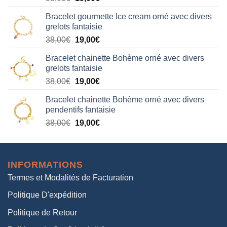
prix
prix
Bracelet gourmette Ice cream orné avec divers
initial
actuel
grelots fantaisie
était :
est :
Le
Le
38,00
€
19,00
€
38,00€.
19,00€.
prix
prix
Bracelet chainette Bohème orné avec divers
initial
actuel
grelots fantaisie
était :
est :
Le
Le
38,00
€
19,00
€
38,00€.
19,00€.
prix
prix
Bracelet chainette Bohème orné avec divers
initial
actuel
pendentifs fantaisie
était :
est :
Le
Le
38,00
€
19,00
€
38,00€.
19,00€.
prix
prix
initial
actuel
était :
est :
INFORMATIONS
38,00€.
19,00€.
Termes et Modalités de Facturation
Politique D'expédition
Politique de Retour