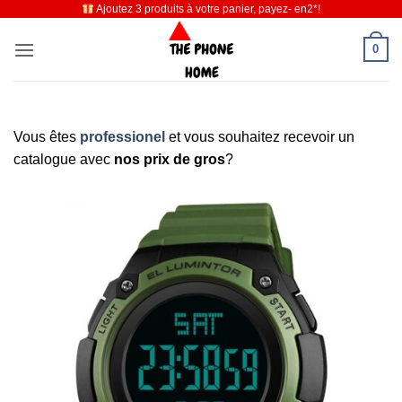
Ajoutez 3 produits à votre panier, payez- en2*!
Passer
au
0
contenu
Vous êtes
professionel
et vous souhaitez recevoir un
catalogue avec
nos prix de gros
?