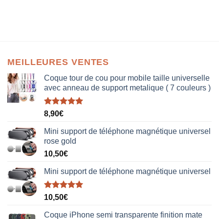
MEILLEURES VENTES
Coque tour de cou pour mobile taille universelle
avec anneau de support metalique ( 7 couleurs )
Note
5.00
8,90
€
sur 5
Mini support de téléphone magnétique universel
rose gold
10,50
€
Mini support de téléphone magnétique universel
Note
5.00
10,50
€
sur 5
Coque iPhone semi transparente finition mate