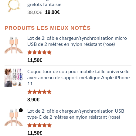
grelots fantaisie
était :
est :
Le
Le
38,00€.
19,00
€
19,00€.
38,00
€
prix
prix
initial
actuel
PRODUITS LES MIEUX NOTÉS
était :
est :
38,00€.
19,00€.
Lot de 2: câble chargeur/synchronisation micro
USB de 2 mètres en nylon résistant (rose)
Note
5.00
11,50
€
sur 5
Coque tour de cou pour mobile taille universelle
avec anneau de support metalique Apple iPhone
11
Note
5.00
8,90
€
sur 5
Lot de 2: câble chargeur/synchronisation USB
type-C de 2 mètres en nylon résistant (rose)
Note
5.00
11,50
€