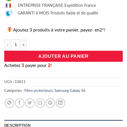
ENTREPRISE FRANÇAISE Expédition France
GARANTI 6 MOIS Produits fiable et de qualité
Ajoutez 3 produits à votre panier, payez- en2*!
quantité de Lot de 2: verre trempé 3D extra résistant GlassPro
AJOUTER AU PANIER
3
2
A
chetez
payer pour
!
UGS :
33811
Catégories :
Films protecteurs
,
Samsung Galaxy S6
DESCRIPTION