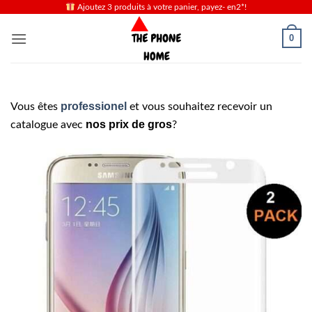
Passer
Ajoutez 3 produits à votre panier, payez- en2*!
au
0
contenu
professionel
Vous êtes
et vous souhaitez recevoir un
nos prix de gros
catalogue avec
?