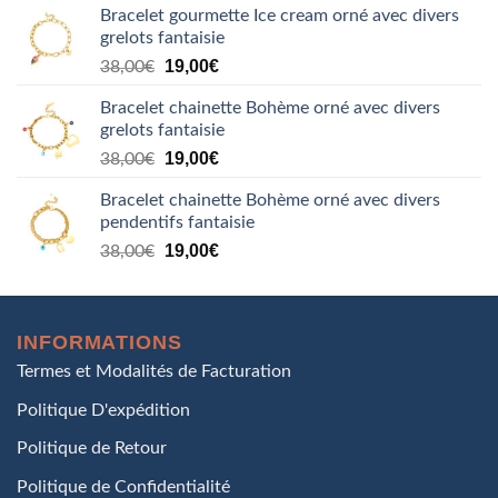
Bracelet gourmette Ice cream orné avec divers
initial
actuel
grelots fantaisie
était :
est :
Le
Le
38,00€.
19,00
€
19,00€.
38,00
€
prix
prix
Bracelet chainette Bohème orné avec divers
initial
actuel
grelots fantaisie
était :
est :
Le
Le
38,00€.
19,00
€
19,00€.
38,00
€
prix
prix
Bracelet chainette Bohème orné avec divers
initial
actuel
pendentifs fantaisie
était :
est :
Le
Le
38,00€.
19,00
€
19,00€.
38,00
€
prix
prix
initial
actuel
était :
est :
INFORMATIONS
38,00€.
19,00€.
Termes et Modalités de Facturation
Politique D'expédition
Politique de Retour
Politique de Confidentialité