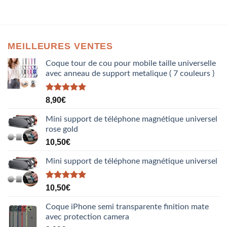
MEILLEURES VENTES
Coque tour de cou pour mobile taille universelle
avec anneau de support metalique ( 7 couleurs )
Note
5.00
8,90
€
sur 5
Mini support de téléphone magnétique universel
rose gold
10,50
€
Mini support de téléphone magnétique universel
Note
5.00
10,50
€
sur 5
Coque iPhone semi transparente finition mate
avec protection camera