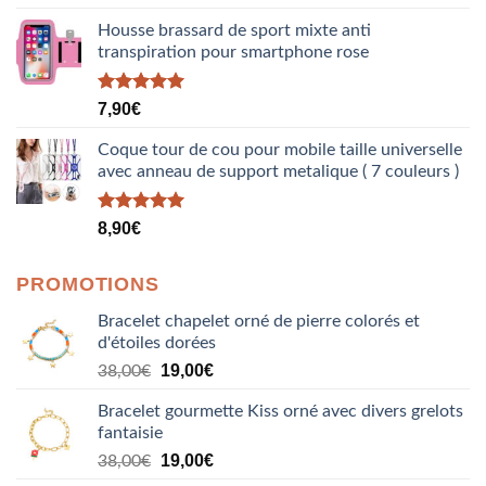
sur 5
Housse brassard de sport mixte anti
transpiration pour smartphone rose
Note
5.00
7,90
€
sur 5
Coque tour de cou pour mobile taille universelle
avec anneau de support metalique ( 7 couleurs )
Note
5.00
8,90
€
sur 5
PROMOTIONS
Bracelet chapelet orné de pierre colorés et
d'étoiles dorées
Le
Le
19,00
€
38,00
€
prix
prix
Bracelet gourmette Kiss orné avec divers grelots
initial
actuel
fantaisie
était :
est :
Le
Le
38,00€.
19,00
€
19,00€.
38,00
€
prix
prix