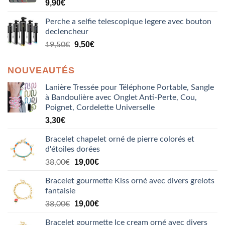
9,90
€
Perche a selfie telescopique legere avec bouton
declencheur
9,50
€
19,50
€
NOUVEAUTÉS
Lanière Tressée pour Téléphone Portable, Sangle
à Bandoulière avec Onglet Anti-Perte, Cou,
Poignet, Cordelette Universelle
3,30
€
Bracelet chapelet orné de pierre colorés et
d'étoiles dorées
Le
Le
19,00
€
38,00
€
prix
prix
Bracelet gourmette Kiss orné avec divers grelots
initial
actuel
fantaisie
était :
est :
Le
Le
38,00€.
19,00
€
19,00€.
38,00
€
prix
prix
Bracelet gourmette Ice cream orné avec divers
initial
actuel