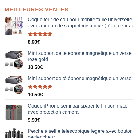
MEILLEURES VENTES
Coque tour de cou pour mobile taille universelle
avec anneau de support metalique ( 7 couleurs )
Note
5.00
8,90
€
sur 5
Mini support de téléphone magnétique universel
rose gold
10,50
€
Mini support de téléphone magnétique universel
Note
5.00
10,50
€
sur 5
Coque iPhone semi transparente finition mate
avec protection camera
9,90
€
Perche a selfie telescopique legere avec bouton
declencheur