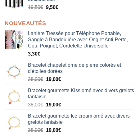
19,50
€
9,50
€
NOUVEAUTÉS
Lanière Tressée pour Téléphone Portable,
Sangle à Bandoulière avec Onglet Anti-Perte,
Cou, Poignet, Cordelette Universelle
3,30
€
Bracelet chapelet orné de pierre colorés et
d'étoiles dorées
Le
Le
38,00
€
19,00
€
prix
prix
Bracelet gourmette Kiss orné avec divers grelots
initial
actuel
fantaisie
était :
est :
Le
Le
38,00
€
19,00
€
38,00€.
19,00€.
prix
prix
Bracelet gourmette Ice cream orné avec divers
initial
actuel
grelots fantaisie
était :
est :
Le
Le
38,00
€
19,00
€
38,00€.
19,00€.
prix
prix