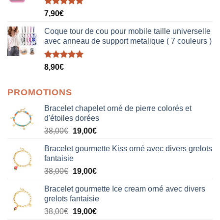
Note
5.00
7,90
€
sur 5
Coque tour de cou pour mobile taille universelle
avec anneau de support metalique ( 7 couleurs )
Note
5.00
8,90
€
sur 5
PROMOTIONS
Bracelet chapelet orné de pierre colorés et
d'étoiles dorées
Le
Le
38,00
€
19,00
€
prix
prix
Bracelet gourmette Kiss orné avec divers grelots
initial
actuel
fantaisie
était :
est :
Le
Le
38,00
€
19,00
€
38,00€.
19,00€.
prix
prix
Bracelet gourmette Ice cream orné avec divers
initial
actuel
grelots fantaisie
était :
est :
Le
Le
38,00
€
19,00
€
38,00€.
19,00€.