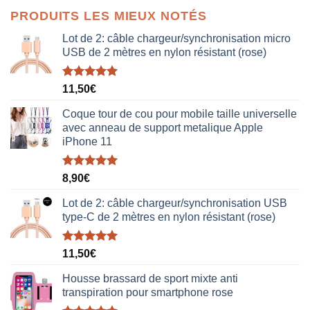
initial
actuel
PRODUITS LES MIEUX NOTÉS
était :
est :
38,00€.
19,00€.
Lot de 2: câble chargeur/synchronisation micro
USB de 2 mètres en nylon résistant (rose)
Note
5.00
11,50
€
sur 5
Coque tour de cou pour mobile taille universelle
avec anneau de support metalique Apple
iPhone 11
Note
5.00
8,90
€
sur 5
Lot de 2: câble chargeur/synchronisation USB
type-C de 2 mètres en nylon résistant (rose)
Note
5.00
11,50
€
sur 5
Housse brassard de sport mixte anti
transpiration pour smartphone rose