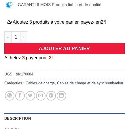
GARANTI 6 MOIS Produits fiable et de qualité
🎁 Ajoutez 3 produits à votre panier, payez- en2*!
quantité de Lot de 2: câble chargeur/synchronisation micro USB
AJOUTER AU PANIER
A
chetez
3
payer pour
2
!
UGS :
tdc170084
Catégories :
Cables de charge
,
Cables de charge et de synchronisation
DESCRIPTION