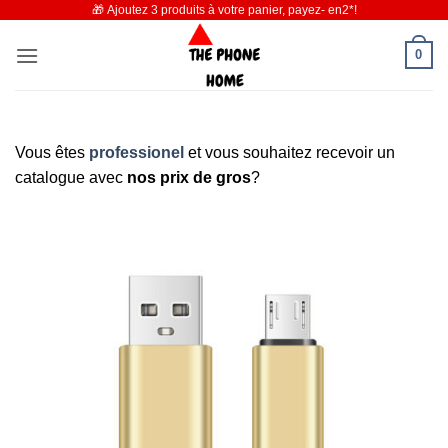
🎁 Ajoutez 3 produits à votre panier, payez- en2*!
Passer
au
0
contenu
Vous êtes
professionel
et vous souhaitez recevoir un
catalogue avec
nos prix de gros
?