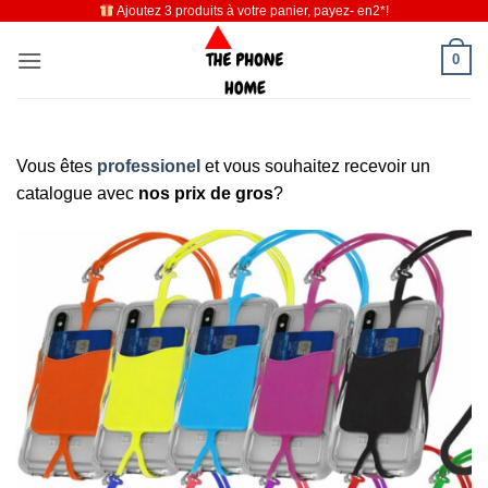
Ajoutez 3 produits à votre panier, payez- en2*!
Passer
au
0
contenu
Vous êtes
professionel
et vous souhaitez recevoir un
catalogue avec
nos prix de gros
?