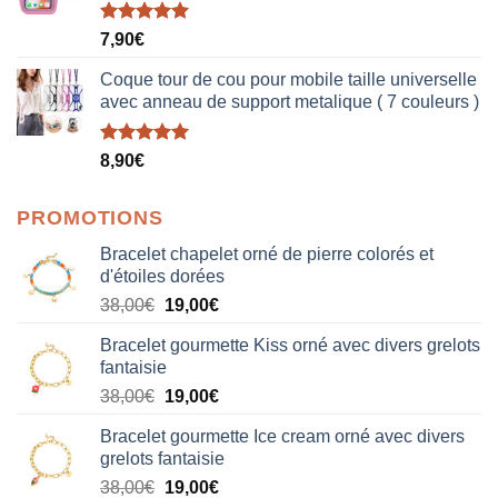
Note
5.00
7,90
€
sur 5
Coque tour de cou pour mobile taille universelle
avec anneau de support metalique ( 7 couleurs )
Note
5.00
8,90
€
sur 5
PROMOTIONS
Bracelet chapelet orné de pierre colorés et
d'étoiles dorées
Le
Le
38,00
€
19,00
€
prix
prix
Bracelet gourmette Kiss orné avec divers grelots
initial
actuel
fantaisie
était :
est :
Le
Le
38,00
€
19,00
€
38,00€.
19,00€.
prix
prix
Bracelet gourmette Ice cream orné avec divers
initial
actuel
grelots fantaisie
était :
est :
Le
Le
38,00
€
19,00
€
38,00€.
19,00€.