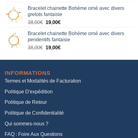
prix
prix
Bracelet chainette Bohème orné avec divers
initial
actuel
grelots fantaisie
était :
est :
Le
Le
38,00
€
19,00
€
38,00€.
19,00€.
prix
prix
Bracelet chainette Bohème orné avec divers
initial
actuel
pendentifs fantaisie
était :
est :
Le
Le
38,00
€
19,00
€
38,00€.
19,00€.
prix
prix
initial
actuel
était :
est :
INFORMATIONS
38,00€.
19,00€.
Termes et Modalités de Facturation
Politique D'expédition
Politique de Retour
Politique de Confidentialité
Qui sommes-nous ?
FAQ : Foire Aux Questions