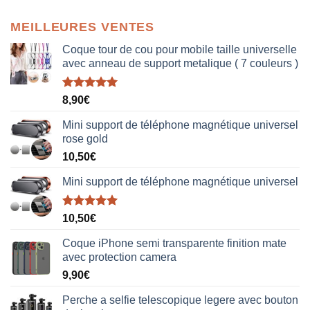
MEILLEURES VENTES
Coque tour de cou pour mobile taille universelle
avec anneau de support metalique ( 7 couleurs )
Note
5.00
8,90
€
sur 5
Mini support de téléphone magnétique universel
rose gold
10,50
€
Mini support de téléphone magnétique universel
Note
5.00
10,50
€
sur 5
Coque iPhone semi transparente finition mate
avec protection camera
9,90
€
Perche a selfie telescopique legere avec bouton