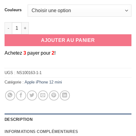
Couleurs
quantité de Etui tour de cou/dragonne en silicone pour smartp
AJOUTER AU PANIER
A
chetez
3
payer pour
2
!
UGS :
NS100163-1-1
Catégorie :
Apple iPhone 12 mini
DESCRIPTION
INFORMATIONS COMPLÉMENTAIRES