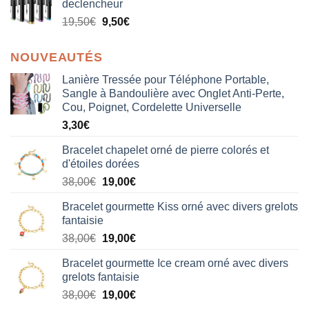
declencheur
19,50
€
9,50
€
NOUVEAUTÉS
Lanière Tressée pour Téléphone Portable,
Sangle à Bandoulière avec Onglet Anti-Perte,
Cou, Poignet, Cordelette Universelle
3,30
€
Bracelet chapelet orné de pierre colorés et
d'étoiles dorées
Le
Le
38,00
€
19,00
€
prix
prix
Bracelet gourmette Kiss orné avec divers grelots
initial
actuel
fantaisie
était :
est :
Le
Le
38,00
€
19,00
€
38,00€.
19,00€.
prix
prix
Bracelet gourmette Ice cream orné avec divers
initial
actuel
grelots fantaisie
était :
est :
Le
Le
38,00
€
19,00
€
38,00€.
19,00€.
prix
prix