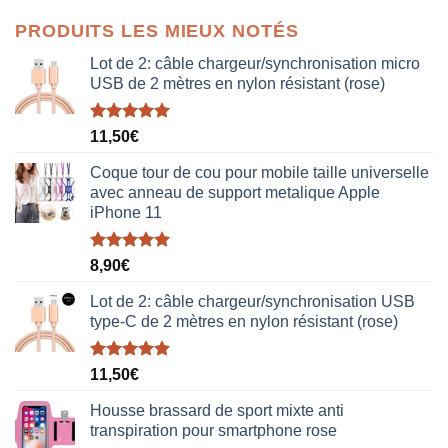
initial
actuel
PRODUITS LES MIEUX NOTÉS
était :
est :
38,00€.
19,00€.
Lot de 2: câble chargeur/synchronisation micro
USB de 2 mètres en nylon résistant (rose)
Note
5.00
11,50
€
sur 5
Coque tour de cou pour mobile taille universelle
avec anneau de support metalique Apple
iPhone 11
Note
5.00
8,90
€
sur 5
Lot de 2: câble chargeur/synchronisation USB
type-C de 2 mètres en nylon résistant (rose)
Note
5.00
11,50
€
sur 5
Housse brassard de sport mixte anti
transpiration pour smartphone rose