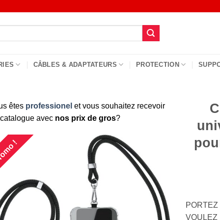
RIES
CÂBLES & ADAPTATEURS
PROTECTION
SUPP
C
us êtes
professionel
et vous souhaitez recevoir
 catalogue avec
nos prix de gros
?
uni
pou
omo !
PORTEZ
VOULEZ : 