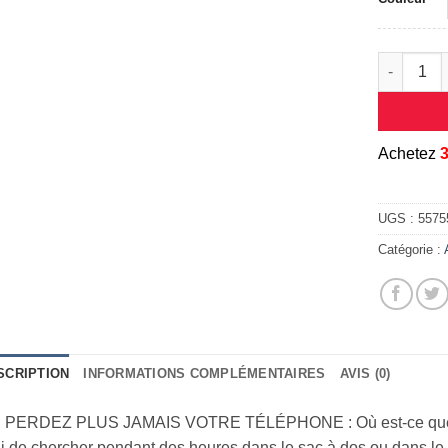
quantité d
A
chetez
UGS :
55755
Catégorie :
SCRIPTION
INFORMATIONS COMPLÉMENTAIRES
AVIS (0)
 PERDEZ PLUS JAMAIS VOTRE TÉLÉPHONE : Où est-ce que j’
i de chercher pendant des heures dans le sac à dos ou dans le 