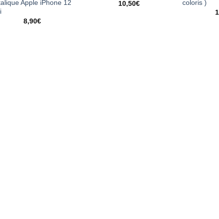
alique Apple iPhone 12
coloris )
10,50
€
i
1
8,90
€