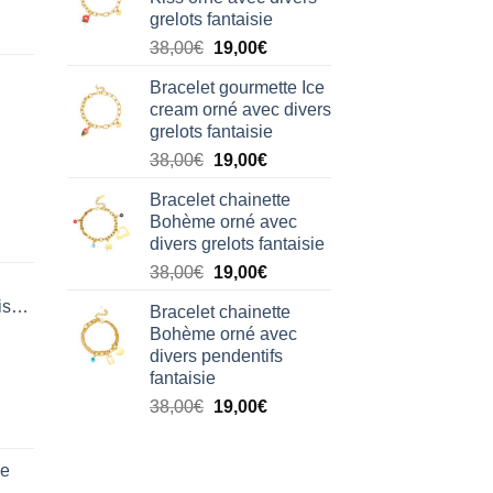
était :
est :
grelots fantaisie
38,00€.
19,00€.
Le
Le
38,00
€
19,00
€
prix
prix
Bracelet gourmette Ice
initial
actuel
cream orné avec divers
était :
est :
grelots fantaisie
38,00€.
19,00€.
Le
Le
38,00
€
19,00
€
prix
prix
Bracelet chainette
initial
actuel
Bohème orné avec
était :
est :
divers grelots fantaisie
38,00€.
19,00€.
Le
Le
38,00
€
19,00
€
prix
prix
isation
Bracelet chainette
initial
actuel
Bohème orné avec
était :
est :
divers pendentifs
38,00€.
19,00€.
fantaisie
Le
Le
38,00
€
19,00
€
prix
prix
initial
actuel
de
était :
est :