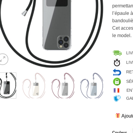
permettan
l’épaule 
bandouliè
Cet acces
le model.
LIV
LIV
RET
SÉ
EN
GAR
Ajout
Couleur