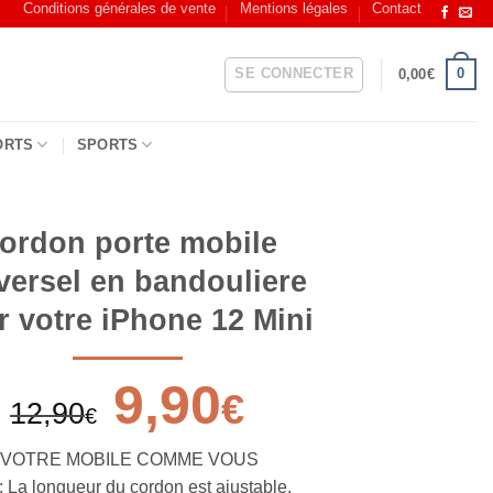
Conditions générales de vente
Mentions légales
Contact
SE CONNECTER
0
0,00
€
ORTS
SPORTS
ordon porte mobile
versel en bandouliere
r votre iPhone 12 Mini
9,90
€
12,90
€
 VOTRE MOBILE COMME VOUS
La longueur du cordon est ajustable,