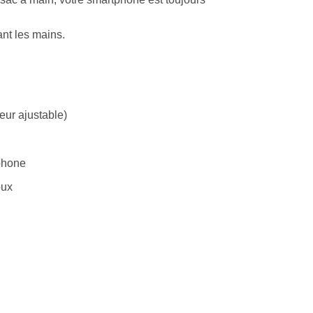
ant les mains.
eur ajustable)
tphone
oux