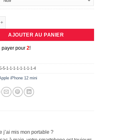
e Cordon porte mobile universel en bandouliere pour votre iPhon
AJOUTER AU PANIER
3
payer pour
2
!
-5-1-1-1-1-1-1-1-1-4
Apple iPhone 12 mini
ai mis mon portable ?
sac à main, votre smartphone est toujours