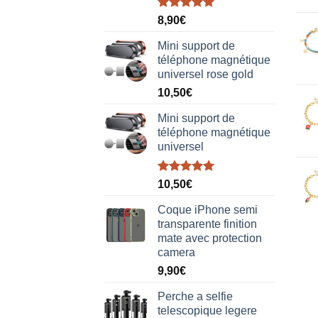
Note
5.00
8,90
€
sur 5
Mini support de
téléphone magnétique
universel rose gold
10,50
€
Mini support de
téléphone magnétique
universel
Note
5.00
10,50
€
sur 5
Coque iPhone semi
transparente finition
mate avec protection
camera
9,90
€
Perche a selfie
telescopique legere