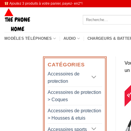
Passer
Ajoutez 3 produits à votre panier, payez- en2*!
au
Recherche
contenu
pour :
MODÈLES TÉLÉPHONES
AUDIO
CHARGEURS & BATTE
Vo
CATÉGORIES
un
Accessoires de
protection
Pr
Accessoires de protection
> Coques
Accessoires de protection
> Housses & etuis
Accessoires sports