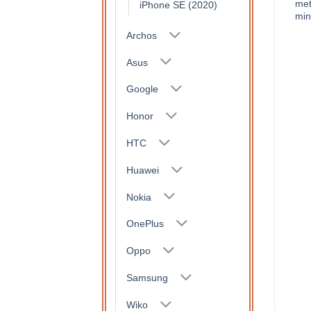
soutien
soutien
met
iPhone SE (2020)
min
15,90
€
15,90
€
Archos
Asus
Google
Honor
HTC
Huawei
Nokia
OnePlus
Oppo
Samsung
Wiko