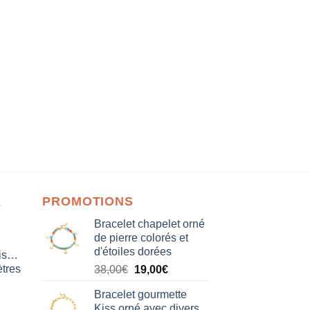
X
PROMOTIONS
Bracelet chapelet orné
de pierre colorés et
d'étoiles dorées
isation
tres
Le
Le
38,00
€
19,00
€
prix
prix
Bracelet gourmette
initial
actuel
Kiss orné avec divers