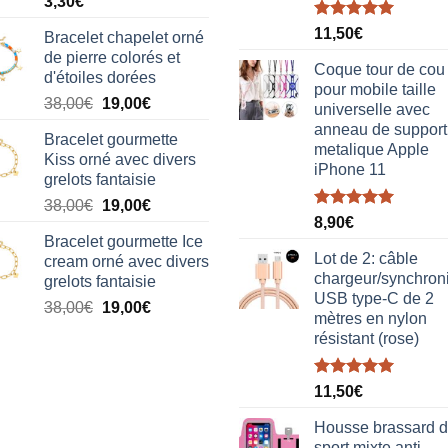
3,30
€
Note
5.00
11,50
€
Bracelet chapelet orné
sur 5
de pierre colorés et
Coque tour de cou
d'étoiles dorées
pour mobile taille
Le
Le
38,00
€
19,00
€
universelle avec
prix
prix
anneau de support
Bracelet gourmette
initial
actuel
metalique Apple
Kiss orné avec divers
était :
est :
iPhone 11
grelots fantaisie
38,00€.
19,00€.
Le
Le
38,00
€
19,00
€
Note
5.00
8,90
€
prix
prix
sur 5
Bracelet gourmette Ice
initial
actuel
Lot de 2: câble
cream orné avec divers
était :
est :
chargeur/synchron
grelots fantaisie
38,00€.
19,00€.
USB type-C de 2
Le
Le
38,00
€
19,00
€
mètres en nylon
prix
prix
résistant (rose)
initial
actuel
était :
est :
Note
5.00
38,00€.
19,00€.
11,50
€
sur 5
Housse brassard 
sport mixte anti