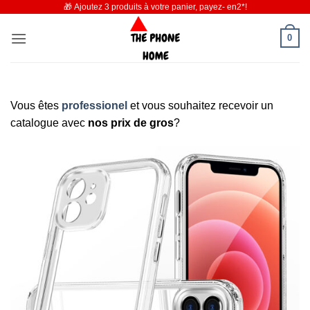
🎁 Ajoutez 3 produits à votre panier, payez- en2*!
Passer
au
0
contenu
Vous êtes
professionel
et vous souhaitez recevoir un
catalogue avec
nos prix de gros
?