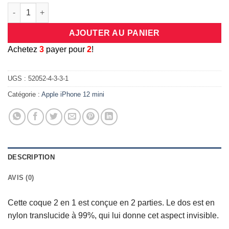
quantité de Coque invisible bi matière antichoc pour Apple iPh
AJOUTER AU PANIER
A
chetez
3
payer pour
2
!
UGS :
52052-4-3-3-1
Catégorie :
Apple iPhone 12 mini
DESCRIPTION
AVIS (0)
Cette coque 2 en 1 est conçue en 2 parties. Le dos est en
nylon translucide à 99%, qui lui donne cet aspect invisible.