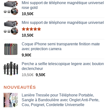
Mini support de téléphone magnétique universel
rose gold
10,50
€
Mini support de téléphone magnétique universel
Note
5.00
10,50
€
sur 5
Coque iPhone semi transparente finition mate
avec protection camera
9,90
€
Perche a selfie telescopique legere avec bouton
declencheur
19,50
€
9,50
€
NOUVEAUTÉS
Lanière Tressée pour Téléphone Portable,
Sangle à Bandoulière avec Onglet Anti-Perte,
Cou, Poignet, Cordelette Universelle