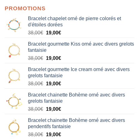
PROMOTIONS
Bracelet chapelet orné de pierre colorés et
d'étoiles dorées
Le
Le
38,00
€
19,00
€
prix
prix
Bracelet gourmette Kiss orné avec divers grelots
initial
actuel
fantaisie
était :
est :
Le
Le
38,00
€
19,00
€
38,00€.
19,00€.
prix
prix
Bracelet gourmette Ice cream orné avec divers
initial
actuel
grelots fantaisie
était :
est :
Le
Le
38,00
€
19,00
€
38,00€.
19,00€.
prix
prix
Bracelet chainette Bohème orné avec divers
initial
actuel
grelots fantaisie
était :
est :
Le
Le
38,00
€
19,00
€
38,00€.
19,00€.
prix
prix
Bracelet chainette Bohème orné avec divers
initial
actuel
pendentifs fantaisie
était :
est :
Le
Le
38,00
€
19,00
€
38,00€.
19,00€.