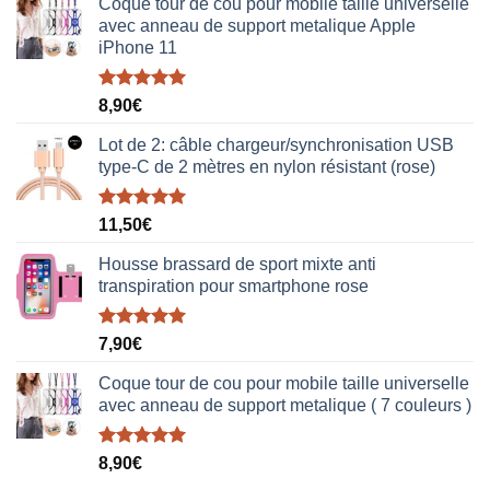
Coque tour de cou pour mobile taille universelle
avec anneau de support metalique Apple
iPhone 11
Note
5.00
8,90
€
sur 5
Lot de 2: câble chargeur/synchronisation USB
type-C de 2 mètres en nylon résistant (rose)
Note
5.00
11,50
€
sur 5
Housse brassard de sport mixte anti
transpiration pour smartphone rose
Note
5.00
7,90
€
sur 5
Coque tour de cou pour mobile taille universelle
avec anneau de support metalique ( 7 couleurs )
Note
5.00
8,90
€
sur 5