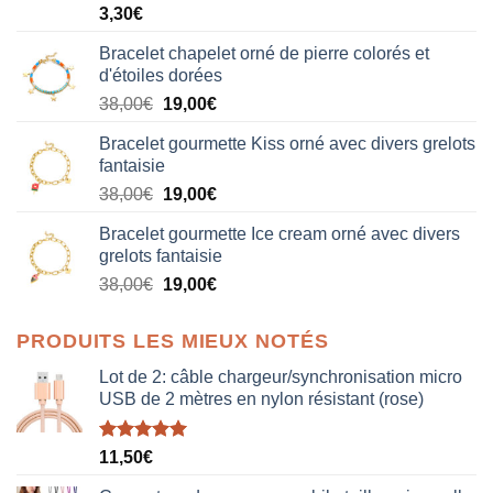
3,30
€
Bracelet chapelet orné de pierre colorés et
d'étoiles dorées
Le
Le
38,00
€
19,00
€
prix
prix
Bracelet gourmette Kiss orné avec divers grelots
initial
actuel
fantaisie
était :
est :
Le
Le
38,00
€
19,00
€
38,00€.
19,00€.
prix
prix
Bracelet gourmette Ice cream orné avec divers
initial
actuel
grelots fantaisie
était :
est :
Le
Le
38,00
€
19,00
€
38,00€.
19,00€.
prix
prix
initial
actuel
PRODUITS LES MIEUX NOTÉS
était :
est :
38,00€.
19,00€.
Lot de 2: câble chargeur/synchronisation micro
USB de 2 mètres en nylon résistant (rose)
Note
5.00
11,50
€
sur 5