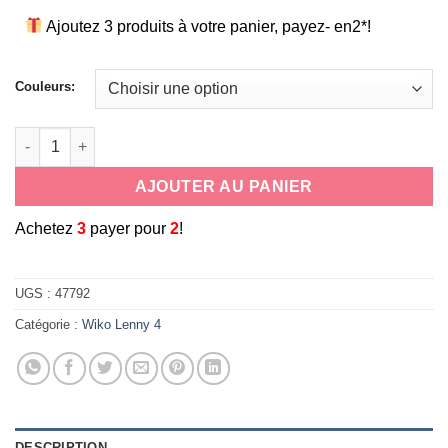
Ajoutez 3 produits à votre panier, payez- en2*!
Couleurs:
quantité de Etui-coque portefeuille à rabat en cuir pour smart
AJOUTER AU PANIER
A
chetez
3
payer pour
2
!
UGS :
47792
Catégorie :
Wiko Lenny 4
DESCRIPTION