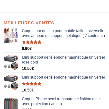
MEILLEURES VENTES
Coque tour de cou pour mobile taille universelle
avec anneau de support metalique ( 7 couleurs )
Note
5.00
8,90
€
sur 5
Mini support de téléphone magnétique universel
rose gold
10,50
€
Mini support de téléphone magnétique universel
Note
5.00
10,50
€
sur 5
Coque iPhone semi transparente finition mate
avec protection camera