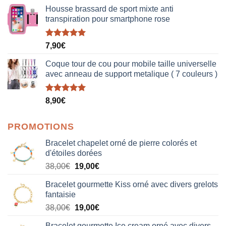
Housse brassard de sport mixte anti
transpiration pour smartphone rose
Note
5.00
7,90
€
sur 5
Coque tour de cou pour mobile taille universelle
avec anneau de support metalique ( 7 couleurs )
Note
5.00
8,90
€
sur 5
PROMOTIONS
Bracelet chapelet orné de pierre colorés et
d'étoiles dorées
Le
Le
38,00
€
19,00
€
prix
prix
Bracelet gourmette Kiss orné avec divers grelots
initial
actuel
fantaisie
était :
est :
Le
Le
38,00
€
19,00
€
38,00€.
19,00€.
prix
prix
Bracelet gourmette Ice cream orné avec divers