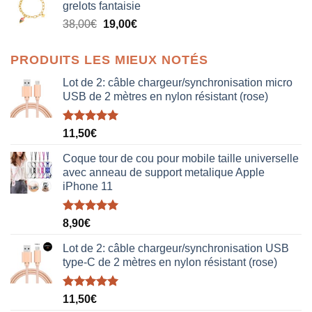
grelots fantaisie
était :
est :
Le
Le
38,00
€
19,00
€
38,00€.
19,00€.
prix
prix
initial
actuel
PRODUITS LES MIEUX NOTÉS
était :
est :
38,00€.
19,00€.
Lot de 2: câble chargeur/synchronisation micro
USB de 2 mètres en nylon résistant (rose)
Note
5.00
11,50
€
sur 5
Coque tour de cou pour mobile taille universelle
avec anneau de support metalique Apple
iPhone 11
Note
5.00
8,90
€
sur 5
Lot de 2: câble chargeur/synchronisation USB
type-C de 2 mètres en nylon résistant (rose)
Note
5.00
11,50
€
sur 5