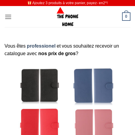
Ajoutez 3 produits à votre panier, payez- en2*!
Passer
au
0
contenu
Vous êtes
professionel
et vous souhaitez recevoir un
catalogue avec
nos prix de gros
?