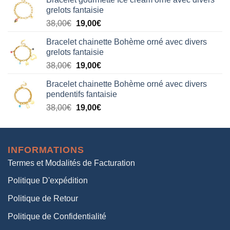
initial
actuel
grelots fantaisie
était :
est :
Le
Le
38,00
€
19,00
€
38,00€.
19,00€.
prix
prix
Bracelet chainette Bohème orné avec divers
initial
actuel
grelots fantaisie
était :
est :
Le
Le
38,00
€
19,00
€
38,00€.
19,00€.
prix
prix
Bracelet chainette Bohème orné avec divers
initial
actuel
pendentifs fantaisie
était :
est :
Le
Le
38,00
€
19,00
€
38,00€.
19,00€.
prix
prix
initial
actuel
était :
est :
INFORMATIONS
38,00€.
19,00€.
Termes et Modalités de Facturation
Politique D'expédition
Politique de Retour
Politique de Confidentialité