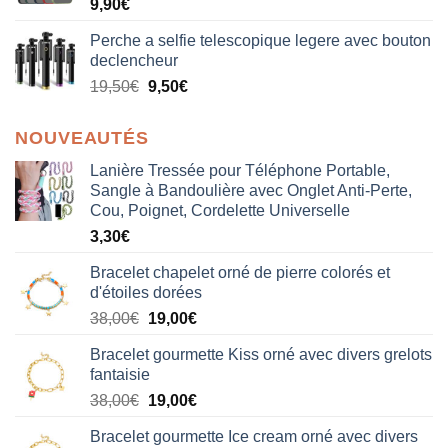
9,90
€
Perche a selfie telescopique legere avec bouton
declencheur
19,50
€
9,50
€
NOUVEAUTÉS
Lanière Tressée pour Téléphone Portable,
Sangle à Bandoulière avec Onglet Anti-Perte,
Cou, Poignet, Cordelette Universelle
3,30
€
Bracelet chapelet orné de pierre colorés et
d'étoiles dorées
Le
Le
38,00
€
19,00
€
prix
prix
Bracelet gourmette Kiss orné avec divers grelots
initial
actuel
fantaisie
était :
est :
Le
Le
38,00
€
19,00
€
38,00€.
19,00€.
prix
prix
Bracelet gourmette Ice cream orné avec divers
initial
actuel