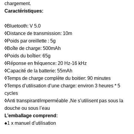
chargement.
Caractéristiques:
◊
Bluetooth: V 5.0
◊
Distance de transmission: 10m
◊
Poids par oreillette : 5g
◊
Boîte de charge: 500mAh
◊
Poids du boîtier: 65g
◊
Réponse en fréquence: 20 Hz-16 kHz
◊
Capacité de la batterie: 55mAh
◊
Temps de charge complète du boitier: 90 minutes
◊
Temps d’utilisation d’une charge: environ 3 heures * 5
cycles
◊
Anti transpirant/imperméable ,Ne s’utilisent pas sous la
douche ou sous l’eau
L’emballage comprend:
♠1 x manuel d’utilisation