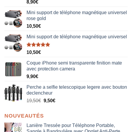
Note
5.00
8,90
€
sur 5
Mini support de téléphone magnétique universel
rose gold
10,50
€
Mini support de téléphone magnétique universel
Note
5.00
10,50
€
sur 5
Coque iPhone semi transparente finition mate
avec protection camera
9,90
€
Perche a selfie telescopique legere avec bouton
declencheur
19,50
€
9,50
€
NOUVEAUTÉS
Lanière Tressée pour Téléphone Portable,
Sangle à Bandoulière avec Onglet Anti-Perte,