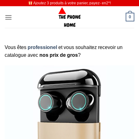
Ajoutez 3 produits à votre panier, payez- en2*!
Passer
au
0
contenu
Vous êtes
professionel
et vous souhaitez recevoir un
catalogue avec
nos prix de gros
?