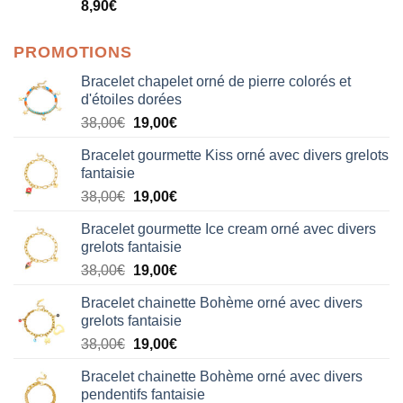
Note
5.00
8,90
€
sur 5
PROMOTIONS
Bracelet chapelet orné de pierre colorés et
d'étoiles dorées
Le
Le
38,00
€
19,00
€
prix
prix
Bracelet gourmette Kiss orné avec divers grelots
initial
actuel
fantaisie
était :
est :
Le
Le
38,00
€
19,00
€
38,00€.
19,00€.
prix
prix
Bracelet gourmette Ice cream orné avec divers
initial
actuel
grelots fantaisie
était :
est :
Le
Le
38,00
€
19,00
€
38,00€.
19,00€.
prix
prix
Bracelet chainette Bohème orné avec divers
initial
actuel
grelots fantaisie
était :
est :
Le
Le
38,00
€
19,00
€
38,00€.
19,00€.
prix
prix
Bracelet chainette Bohème orné avec divers
initial
actuel
pendentifs fantaisie
était :
est :