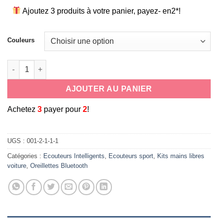
Ajoutez 3 produits à votre panier, payez- en2*!
Couleurs
quantité de Écouteurs stéréo sans fil bluetooth 5.0 true wireles
AJOUTER AU PANIER
A
chetez
3
payer pour
2
!
UGS :
001-2-1-1-1
Catégories :
Ecouteurs Intelligents
,
Ecouteurs sport
,
Kits mains libres
voiture
,
Oreillettes Bluetooth