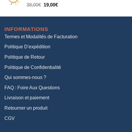
Le
Le
38,00
€
19,00
€
38,00€.
19,00€.
prix
prix
initial
actuel
était :
est :
INFORMATIONS
38,00€.
19,00€.
Termes et Modalités de Facturation
Politique D'expédition
Politique de Retour
Politique de Confidentialité
Qui sommes-nous ?
FAQ : Foire Aux Questions
Livraison et paiement
Retourner un produit
CGV