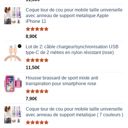
sur 5
Coque tour de cou pour mobile taille universelle
avec anneau de support metalique Apple
iPhone 11
Note
5.00
8,90
€
sur 5
Lot de 2: câble chargeur/synchronisation USB
type-C de 2 mètres en nylon résistant (rose)
Note
5.00
11,50
€
sur 5
Housse brassard de sport mixte anti
transpiration pour smartphone rose
Note
5.00
7,90
€
sur 5
Coque tour de cou pour mobile taille universelle
avec anneau de support metalique ( 7 couleurs )