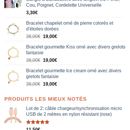
Cou, Poignet, Cordelette Universelle
3,30
€
Bracelet chapelet orné de pierre colorés et
d'étoiles dorées
Le
Le
38,00
€
19,00
€
prix
prix
Bracelet gourmette Kiss orné avec divers grelots
initial
actuel
fantaisie
était :
est :
Le
Le
38,00
€
19,00
€
38,00€.
19,00€.
prix
prix
Bracelet gourmette Ice cream orné avec divers
initial
actuel
grelots fantaisie
était :
est :
Le
Le
38,00
€
19,00
€
38,00€.
19,00€.
prix
prix
initial
actuel
PRODUITS LES MIEUX NOTÉS
était :
est :
38,00€.
19,00€.
Lot de 2: câble chargeur/synchronisation micro
USB de 2 mètres en nylon résistant (rose)
Note
5.00
11,50
€