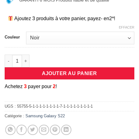
GARANTI 6 MOIS Produits fiable et de qualité
Ajoutez 3 produits à votre panier, payez- en2*!
EFFACER
Couleur
quantité de Cordon porte mobile universel en bandouliere po
AJOUTER AU PANIER
A
chetez
3
payer pour
2
!
UGS :
55755-5-1-1-1-1-1-1-1-1-7-1-1-1-1-1-1-1-1-1
Catégorie :
Samsung Galaxy S22