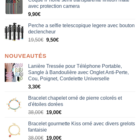
avec protection camera
9,90
€
Perche a selfie telescopique legere avec bouton
declencheur
19,50
€
9,50
€
NOUVEAUTÉS
Lanière Tressée pour Téléphone Portable,
Sangle à Bandoulière avec Onglet Anti-Perte,
Cou, Poignet, Cordelette Universelle
3,30
€
Bracelet chapelet orné de pierre colorés et
d'étoiles dorées
Le
Le
38,00
€
19,00
€
prix
prix
Bracelet gourmette Kiss orné avec divers grelots
initial
actuel
fantaisie
était :
est :
Le
Le
38,00
€
19,00
€
38,00€.
19,00€.