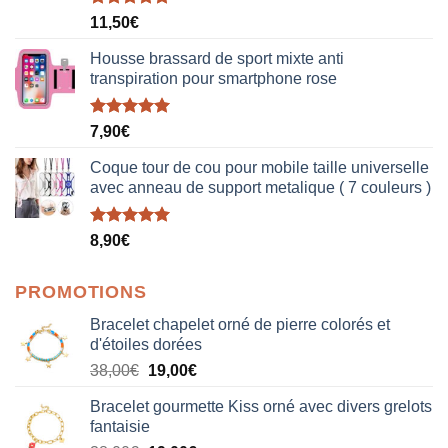
Note
5.00
11,50
€
sur 5
Housse brassard de sport mixte anti
transpiration pour smartphone rose
Note
5.00
7,90
€
sur 5
Coque tour de cou pour mobile taille universelle
avec anneau de support metalique ( 7 couleurs )
Note
5.00
8,90
€
sur 5
PROMOTIONS
Bracelet chapelet orné de pierre colorés et
d'étoiles dorées
Le
Le
38,00
€
19,00
€
prix
prix
Bracelet gourmette Kiss orné avec divers grelots
initial
actuel
fantaisie
était :
est :