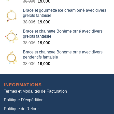
Le
Le
38,00
€
19,00
€
38,00€.
19,00€.
prix
prix
Bracelet gourmette Ice cream orné avec divers
initial
actuel
grelots fantaisie
était :
est :
Le
Le
38,00
€
19,00
€
38,00€.
19,00€.
prix
prix
Bracelet chainette Bohème orné avec divers
initial
actuel
grelots fantaisie
était :
est :
Le
Le
38,00
€
19,00
€
38,00€.
19,00€.
prix
prix
Bracelet chainette Bohème orné avec divers
initial
actuel
pendentifs fantaisie
était :
est :
Le
Le
38,00
€
19,00
€
38,00€.
19,00€.
prix
prix
initial
actuel
était :
est :
INFORMATIONS
38,00€.
19,00€.
Termes et Modalités de Facturation
Politique D'expédition
Politique de Retour