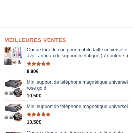
MEILLEURES VENTES
Coque tour de cou pour mobile taille universelle
avec anneau de support metalique ( 7 couleurs )
Note
5.00
8,90
€
sur 5
Mini support de téléphone magnétique universel
rose gold
10,50
€
Mini support de téléphone magnétique universel
Note
5.00
10,50
€
sur 5
Coque iPhone semi transparente finition mate