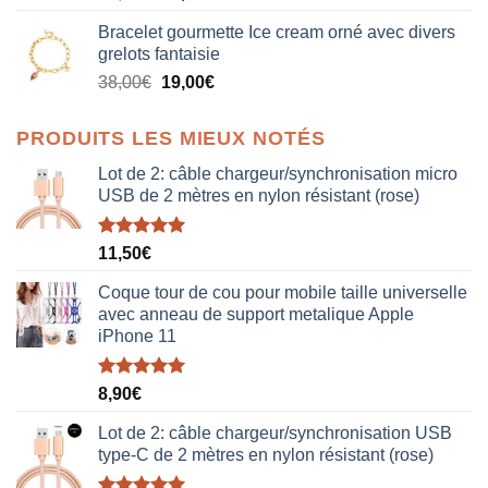
prix
prix
Bracelet gourmette Ice cream orné avec divers
initial
actuel
grelots fantaisie
était :
est :
Le
Le
38,00
€
19,00
€
38,00€.
19,00€.
prix
prix
initial
actuel
PRODUITS LES MIEUX NOTÉS
était :
est :
38,00€.
19,00€.
Lot de 2: câble chargeur/synchronisation micro
USB de 2 mètres en nylon résistant (rose)
Note
5.00
11,50
€
sur 5
Coque tour de cou pour mobile taille universelle
avec anneau de support metalique Apple
iPhone 11
Note
5.00
8,90
€
sur 5
Lot de 2: câble chargeur/synchronisation USB
type-C de 2 mètres en nylon résistant (rose)