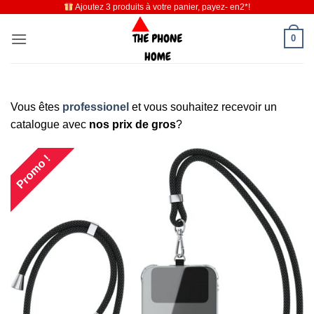
Ajoutez 3 produits à votre panier, payez- en2*!
Passer
au
0
contenu
Vous êtes
professionel
et vous souhaitez recevoir un
catalogue avec
nos prix de gros
?
Promo !