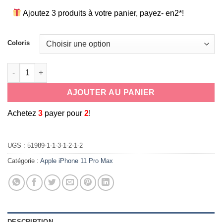
Ajoutez 3 produits à votre panier, payez- en2*!
Coloris
quantité de Coque Xtrem hybride avec béquille de soutien pour 
AJOUTER AU PANIER
A
chetez
3
payer pour
2
!
UGS :
51989-1-1-3-1-2-1-2
Catégorie :
Apple iPhone 11 Pro Max
DESCRIPTION