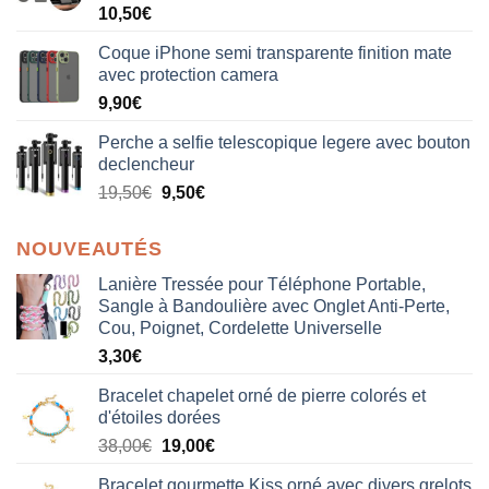
Note
5.00
10,50
€
sur 5
Coque iPhone semi transparente finition mate
avec protection camera
9,90
€
Perche a selfie telescopique legere avec bouton
declencheur
19,50
€
9,50
€
NOUVEAUTÉS
Lanière Tressée pour Téléphone Portable,
Sangle à Bandoulière avec Onglet Anti-Perte,
Cou, Poignet, Cordelette Universelle
3,30
€
Bracelet chapelet orné de pierre colorés et
d'étoiles dorées
Le
Le
38,00
€
19,00
€
prix
prix
Bracelet gourmette Kiss orné avec divers grelots