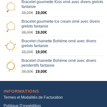
Bracelet gourmette Kiss orné avec divers grelots
initial
actuel
fantaisie
était :
est :
Le
Le
38,00
€
19,00
€
38,00€.
19,00€.
prix
prix
Bracelet gourmette Ice cream orné avec divers
initial
actuel
grelots fantaisie
était :
est :
Le
Le
38,00
€
19,00
€
38,00€.
19,00€.
prix
prix
Bracelet chainette Bohème orné avec divers
initial
actuel
grelots fantaisie
était :
est :
Le
Le
38,00
€
19,00
€
38,00€.
19,00€.
prix
prix
Bracelet chainette Bohème orné avec divers
initial
actuel
pendentifs fantaisie
était :
est :
Le
Le
38,00
€
19,00
€
38,00€.
19,00€.
prix
prix
initial
actuel
était :
est :
INFORMATIONS
38,00€.
19,00€.
Termes et Modalités de Facturation
Politique D'expédition