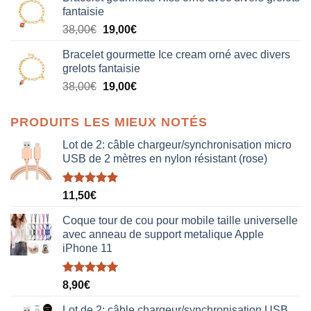
initial
actuel
fantaisie
était :
est :
Le
Le
38,00
€
19,00
€
38,00€.
19,00€.
prix
prix
Bracelet gourmette Ice cream orné avec divers
initial
actuel
grelots fantaisie
était :
est :
Le
Le
38,00
€
19,00
€
38,00€.
19,00€.
prix
prix
initial
actuel
PRODUITS LES MIEUX NOTÉS
était :
est :
38,00€.
19,00€.
Lot de 2: câble chargeur/synchronisation micro
USB de 2 mètres en nylon résistant (rose)
Note
5.00
11,50
€
sur 5
Coque tour de cou pour mobile taille universelle
avec anneau de support metalique Apple
iPhone 11
Note
5.00
8,90
€
sur 5
Lot de 2: câble chargeur/synchronisation USB