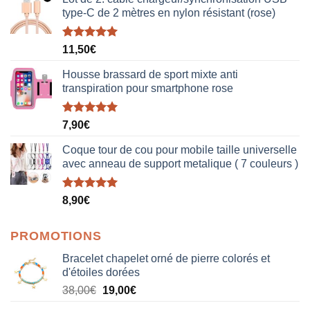
type-C de 2 mètres en nylon résistant (rose)
Note
5.00
11,50
€
sur 5
Housse brassard de sport mixte anti
transpiration pour smartphone rose
Note
5.00
7,90
€
sur 5
Coque tour de cou pour mobile taille universelle
avec anneau de support metalique ( 7 couleurs )
Note
5.00
8,90
€
sur 5
PROMOTIONS
Bracelet chapelet orné de pierre colorés et
d'étoiles dorées
Le
Le
38,00
€
19,00
€
prix
prix