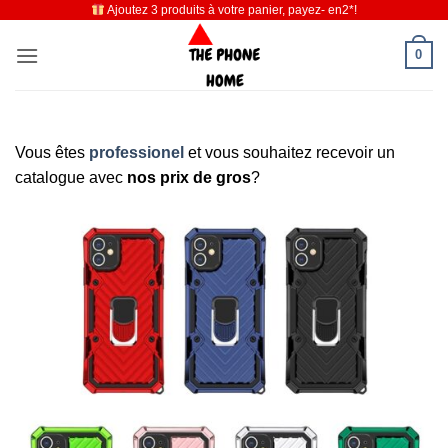
Ajoutez 3 produits à votre panier, payez- en2*!
Passer
au
0
contenu
Vous êtes
professionel
et vous souhaitez recevoir un
catalogue avec
nos prix de gros
?