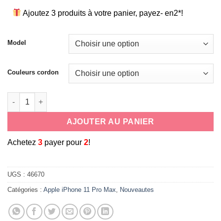
Ajoutez 3 produits à votre panier, payez- en2*!
Model
Couleurs cordon
quantité de coque cordon tour de cou/bandoulière pour Apple 
AJOUTER AU PANIER
A
chetez
3
payer pour
2
!
UGS :
46670
Catégories :
Apple iPhone 11 Pro Max
,
Nouveautes