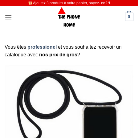
Ajoutez 3 produits à votre panier, payez- en2*!
Passer
au
0
contenu
Vous êtes
professionel
et vous souhaitez recevoir un
catalogue avec
nos prix de gros
?