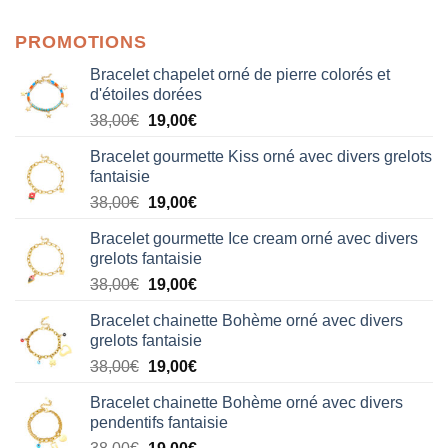
sur 5
PROMOTIONS
Bracelet chapelet orné de pierre colorés et
d'étoiles dorées
Le
Le
38,00
€
19,00
€
prix
prix
Bracelet gourmette Kiss orné avec divers grelots
initial
actuel
fantaisie
était :
est :
Le
Le
38,00
€
19,00
€
38,00€.
19,00€.
prix
prix
Bracelet gourmette Ice cream orné avec divers
initial
actuel
grelots fantaisie
était :
est :
Le
Le
38,00
€
19,00
€
38,00€.
19,00€.
prix
prix
Bracelet chainette Bohème orné avec divers
initial
actuel
grelots fantaisie
était :
est :
Le
Le
38,00
€
19,00
€
38,00€.
19,00€.
prix
prix
Bracelet chainette Bohème orné avec divers
initial
actuel
pendentifs fantaisie
était :
est :
Le
Le