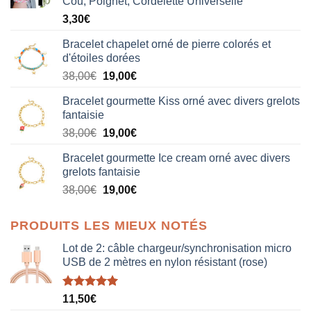
Cou, Poignet, Cordelette Universelle
3,30
€
Bracelet chapelet orné de pierre colorés et
d'étoiles dorées
Le
Le
38,00
€
19,00
€
prix
prix
Bracelet gourmette Kiss orné avec divers grelots
initial
actuel
fantaisie
était :
est :
Le
Le
38,00
€
19,00
€
38,00€.
19,00€.
prix
prix
Bracelet gourmette Ice cream orné avec divers
initial
actuel
grelots fantaisie
était :
est :
Le
Le
38,00
€
19,00
€
38,00€.
19,00€.
prix
prix
initial
actuel
PRODUITS LES MIEUX NOTÉS
était :
est :
38,00€.
19,00€.
Lot de 2: câble chargeur/synchronisation micro
USB de 2 mètres en nylon résistant (rose)
Note
5.00
11,50
€
sur 5