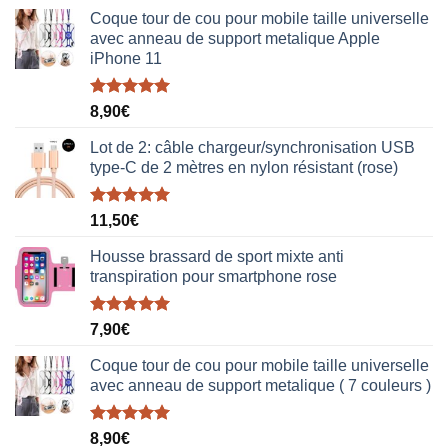
Coque tour de cou pour mobile taille universelle
avec anneau de support metalique Apple
iPhone 11
Note
5.00
8,90
€
sur 5
Lot de 2: câble chargeur/synchronisation USB
type-C de 2 mètres en nylon résistant (rose)
Note
5.00
11,50
€
sur 5
Housse brassard de sport mixte anti
transpiration pour smartphone rose
Note
5.00
7,90
€
sur 5
Coque tour de cou pour mobile taille universelle
avec anneau de support metalique ( 7 couleurs )
Note
5.00
8,90
€