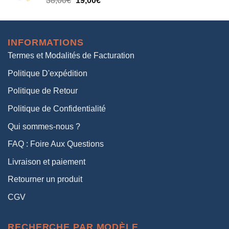
38,00
€
19,00
€
38,00€.
19,00€.
prix
prix
initial
actuel
était :
est :
INFORMATIONS
38,00€.
19,00€.
Termes et Modalités de Facturation
Politique D'expédition
Politique de Retour
Politique de Confidentialité
Qui sommes-nous ?
FAQ : Foire Aux Questions
Livraison et paiement
Retourner un produit
CGV
RECHERCHE PAR MODÈLE