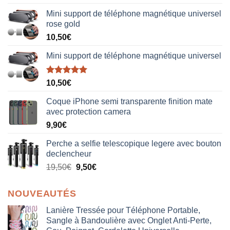
sur 5
Mini support de téléphone magnétique universel
rose gold
10,50
€
Mini support de téléphone magnétique universel
Note
5.00
10,50
€
sur 5
Coque iPhone semi transparente finition mate
avec protection camera
9,90
€
Perche a selfie telescopique legere avec bouton
declencheur
19,50
€
9,50
€
NOUVEAUTÉS
Lanière Tressée pour Téléphone Portable,
Sangle à Bandoulière avec Onglet Anti-Perte,