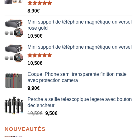
Note
5.00
8,90
€
sur 5
Mini support de téléphone magnétique universel
rose gold
10,50
€
Mini support de téléphone magnétique universel
Note
5.00
10,50
€
sur 5
Coque iPhone semi transparente finition mate
avec protection camera
9,90
€
Perche a selfie telescopique legere avec bouton
declencheur
19,50
€
9,50
€
NOUVEAUTÉS