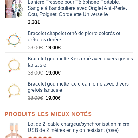
Lanière Tressée pour Téléphone Portable,
Sangle à Bandoulière avec Onglet Anti-Perte,
Cou, Poignet, Cordelette Universelle
3,30
€
Bracelet chapelet orné de pierre colorés et
d'étoiles dorées
Le
Le
38,00
€
19,00
€
prix
prix
Bracelet gourmette Kiss orné avec divers grelots
initial
actuel
fantaisie
était :
est :
Le
Le
38,00
€
19,00
€
38,00€.
19,00€.
prix
prix
Bracelet gourmette Ice cream orné avec divers
initial
actuel
grelots fantaisie
était :
est :
Le
Le
38,00
€
19,00
€
38,00€.
19,00€.
prix
prix
initial
actuel
PRODUITS LES MIEUX NOTÉS
était :
est :
38,00€.
19,00€.
Lot de 2: câble chargeur/synchronisation micro
USB de 2 mètres en nylon résistant (rose)