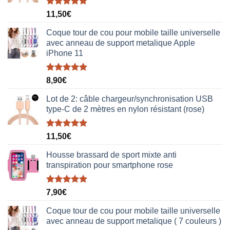
Note
5.00
11,50
€
sur 5
Coque tour de cou pour mobile taille universelle
avec anneau de support metalique Apple
iPhone 11
Note
5.00
8,90
€
sur 5
Lot de 2: câble chargeur/synchronisation USB
type-C de 2 mètres en nylon résistant (rose)
Note
5.00
11,50
€
sur 5
Housse brassard de sport mixte anti
transpiration pour smartphone rose
Note
5.00
7,90
€
sur 5
Coque tour de cou pour mobile taille universelle
avec anneau de support metalique ( 7 couleurs )