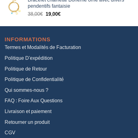
initial
actuel
pendentifs fantaisie
était :
est :
Le
Le
38,00
€
19,00
€
38,00€.
19,00€.
prix
prix
initial
actuel
était :
est :
INFORMATIONS
38,00€.
19,00€.
Termes et Modalités de Facturation
Politique D'expédition
Politique de Retour
Politique de Confidentialité
Qui sommes-nous ?
FAQ : Foire Aux Questions
Livraison et paiement
Retourner un produit
CGV