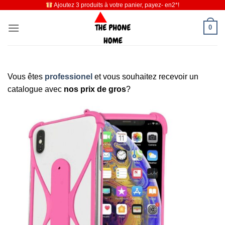
Ajoutez 3 produits à votre panier, payez- en2*!
Passer
au
0
contenu
Vous êtes
professionel
et vous souhaitez recevoir un
catalogue avec
nos prix de gros
?