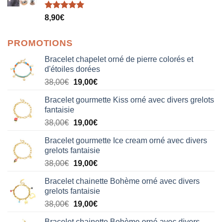
Note
5.00
8,90
€
sur 5
PROMOTIONS
Bracelet chapelet orné de pierre colorés et
d'étoiles dorées
Le
Le
38,00
€
19,00
€
prix
prix
Bracelet gourmette Kiss orné avec divers grelots
initial
actuel
fantaisie
était :
est :
Le
Le
38,00
€
19,00
€
38,00€.
19,00€.
prix
prix
Bracelet gourmette Ice cream orné avec divers
initial
actuel
grelots fantaisie
était :
est :
Le
Le
38,00
€
19,00
€
38,00€.
19,00€.
prix
prix
Bracelet chainette Bohème orné avec divers
initial
actuel
grelots fantaisie
était :
est :
Le
Le
38,00
€
19,00
€
38,00€.
19,00€.
prix
prix
Bracelet chainette Bohème orné avec divers