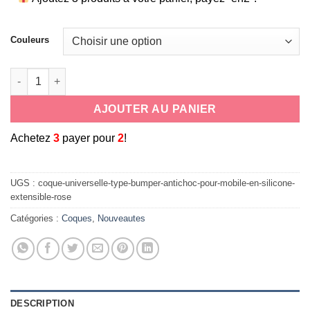
Couleurs
quantité de coque universelle type bumper antichoc pour mobil
AJOUTER AU PANIER
A
chetez
3
payer pour
2
!
UGS :
coque-universelle-type-bumper-antichoc-pour-mobile-en-silicone-
extensible-rose
Catégories :
Coques
,
Nouveautes
DESCRIPTION