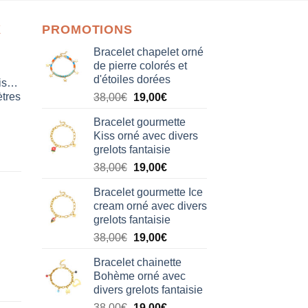
X
PROMOTIONS
Bracelet chapelet orné
de pierre colorés et
d'étoiles dorées
isation
tres
Le
Le
38,00
€
19,00
€
prix
prix
Bracelet gourmette
initial
actuel
Kiss orné avec divers
était :
est :
grelots fantaisie
38,00€.
19,00€.
Le
Le
38,00
€
19,00
€
prix
prix
Bracelet gourmette Ice
initial
actuel
cream orné avec divers
était :
est :
grelots fantaisie
38,00€.
19,00€.
Le
Le
38,00
€
19,00
€
prix
prix
Bracelet chainette
initial
actuel
Bohème orné avec
était :
est :
divers grelots fantaisie
38,00€.
19,00€.
Le
Le
38,00
€
19,00
€