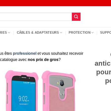
RIES
CÂBLES & ADAPTATEURS
PROTECTION
SUPP
us êtes
professionel
et vous souhaitez recevoir
 catalogue avec
nos prix de gros
?
antic
pour
p