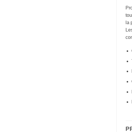
Pro
tou
la 
Les
con
P