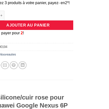
ez 3 produits à votre panier, payez- en2*!
de Coque universelle antichocs silicone/cuir rose pour smartphon
AJOUTER AU PANIER
3
payer pour
2
!
00194
Nouveautes
ilicone/cuir rose pour
Huawei Google Nexus 6P