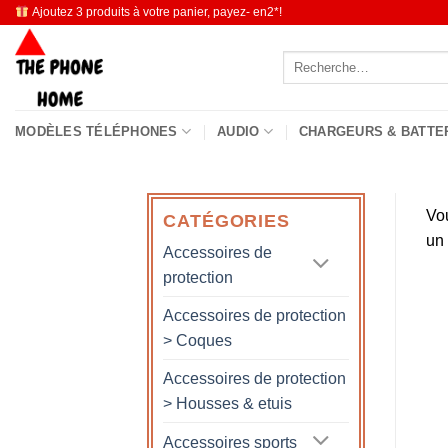
Passer
Ajoutez 3 produits à votre panier, payez- en2*!
au
Recherche
contenu
pour :
MODÈLES TÉLÉPHONES
AUDIO
CHARGEURS & BATTE
Vo
CATÉGORIES
un
Accessoires de
protection
Accessoires de protection
> Coques
Accessoires de protection
> Housses & etuis
Accessoires sports