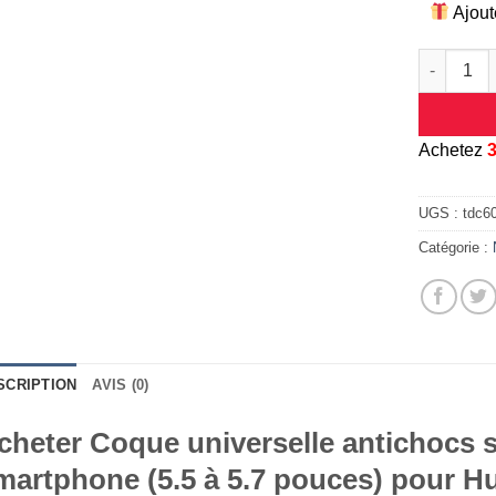
Ajout
quantité 
A
chetez
UGS :
tdc6
Catégorie :
SCRIPTION
AVIS (0)
cheter Coque universelle antichocs s
martphone (5.5 à 5.7 pouces) pour 