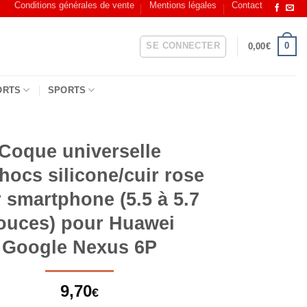
Conditions générales de vente
Mentions légales
Contact
SE CONNECTER
0
0,00
€
ORTS
SPORTS
Coque universelle
hocs silicone/cuir rose
 smartphone (5.5 à 5.7
ouces) pour Huawei
Google Nexus 6P
9,70
€