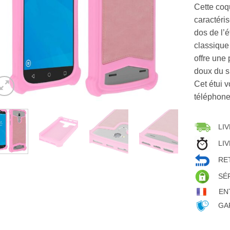
Cette coqu
caractéri
dos de l’é
classique
offre une
doux du s
Cet étui v
téléphone
LIV
LIV
RET
SÉ
EN
GAR