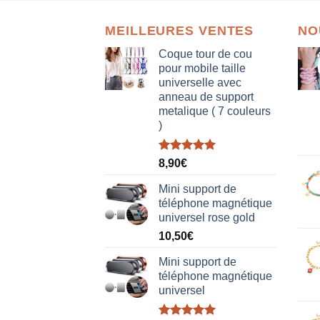
MEILLEURES VENTES
NO
Coque tour de cou
pour mobile taille
universelle avec
anneau de support
metalique ( 7 couleurs
)
Note
5.00
8,90
€
sur 5
Mini support de
téléphone magnétique
universel rose gold
10,50
€
Mini support de
téléphone magnétique
universel