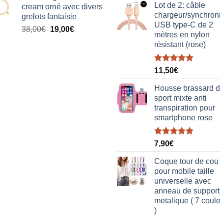
Lot de 2: câble
cream orné avec divers
était :
est :
chargeur/synchron
grelots fantaisie
38,00€.
19,00€.
USB type-C de 2
Le
Le
38,00
€
19,00
€
mètres en nylon
prix
prix
résistant (rose)
initial
actuel
était :
est :
Note
5.00
38,00€.
19,00€.
11,50
€
sur 5
Housse brassard 
sport mixte anti
transpiration pour
smartphone rose
Note
5.00
7,90
€
sur 5
Coque tour de cou
pour mobile taille
universelle avec
anneau de support
metalique ( 7 coul
)