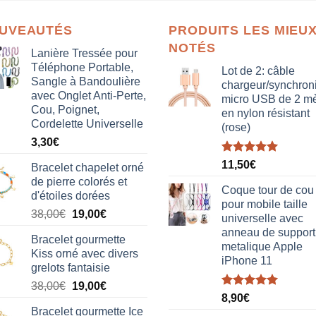
UVEAUTÉS
PRODUITS LES MIEU
NOTÉS
Lanière Tressée pour
Téléphone Portable,
Lot de 2: câble
Sangle à Bandoulière
chargeur/synchron
avec Onglet Anti-Perte,
micro USB de 2 mè
Cou, Poignet,
en nylon résistant
Cordelette Universelle
(rose)
3,30
€
Note
5.00
11,50
€
Bracelet chapelet orné
sur 5
de pierre colorés et
Coque tour de cou
d'étoiles dorées
pour mobile taille
Le
Le
38,00
€
19,00
€
universelle avec
prix
prix
anneau de support
Bracelet gourmette
initial
actuel
metalique Apple
Kiss orné avec divers
était :
est :
iPhone 11
grelots fantaisie
38,00€.
19,00€.
Le
Le
38,00
€
19,00
€
Note
5.00
8,90
€
prix
prix
sur 5
Bracelet gourmette Ice
initial
actuel