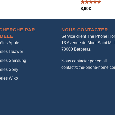
Note
5.00
8,90
€
sur 5
CHERCHE PAR
NOUS CONTACTER
DÈLE
Service client The Phone H
èles Apple
13 Avenue du Mont Saint Mic
73000 Barberaz
èles Huawei
èles Samsung
Nous contacter par email
contact@the-phone-home.c
èles Sony
èles Wiko