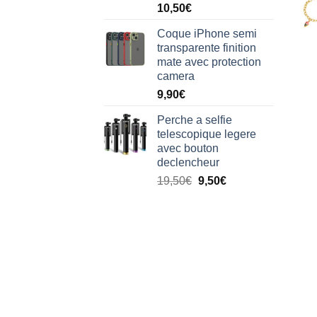
Note
5.00
10,50
€
sur 5
Coque iPhone semi
transparente finition
mate avec protection
camera
9,90
€
Perche a selfie
telescopique legere
avec bouton
declencheur
19,50
€
9,50
€