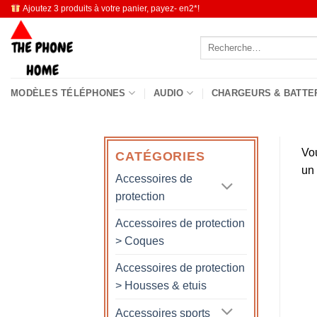
Passer
Ajoutez 3 produits à votre panier, payez- en2*!
au
Recherche
contenu
pour :
MODÈLES TÉLÉPHONES
AUDIO
CHARGEURS & BATTE
Vo
CATÉGORIES
un
Accessoires de
protection
Accessoires de protection
> Coques
Accessoires de protection
> Housses & etuis
Accessoires sports