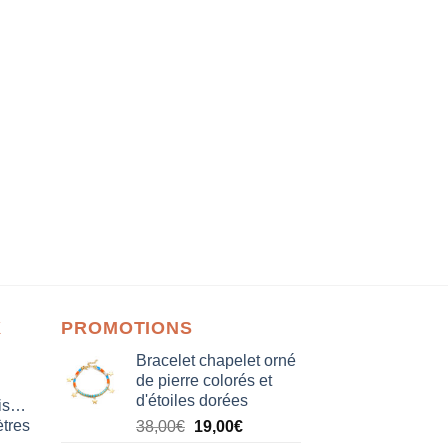
X
PROMOTIONS
Bracelet chapelet orné
de pierre colorés et
d'étoiles dorées
isation
tres
Le
Le
38,00
€
19,00
€
prix
prix