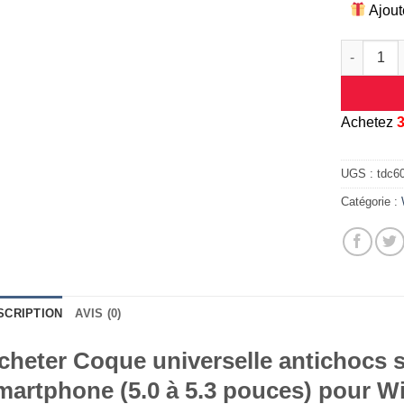
Ajout
quantité d
A
chetez
UGS :
tdc6
Catégorie :
SCRIPTION
AVIS (0)
cheter Coque universelle antichocs s
martphone (5.0 à 5.3 pouces) pour Wi