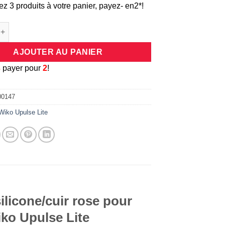
ez 3 produits à votre panier, payez- en2*!
e Coque universelle antichocs silicone/cuir rose pour smartphone
AJOUTER AU PANIER
3
payer pour
2
!
00147
Wiko Upulse Lite
ilicone/cuir rose pour
ko Upulse Lite