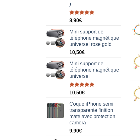
)
Note
5.00
8,90
€
sur 5
Mini support de
téléphone magnétique
universel rose gold
10,50
€
Mini support de
téléphone magnétique
universel
Note
5.00
10,50
€
sur 5
Coque iPhone semi
transparente finition
mate avec protection
camera
9,90
€