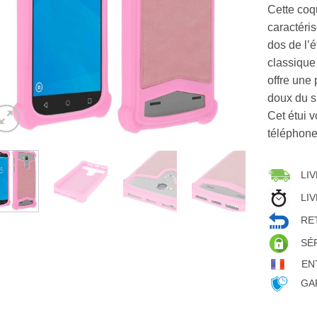
Cette coqu
caractéri
dos de l’é
classique
offre une
doux du s
Cet étui v
téléphone
LIV
LIV
RET
SÉ
EN
GAR