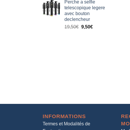
Perche a selfie
telescopique legere
avec bouton
declencheur
19,50
€
9,50
€
INFORMATIONS
RE
MO
Termes et Modalités de