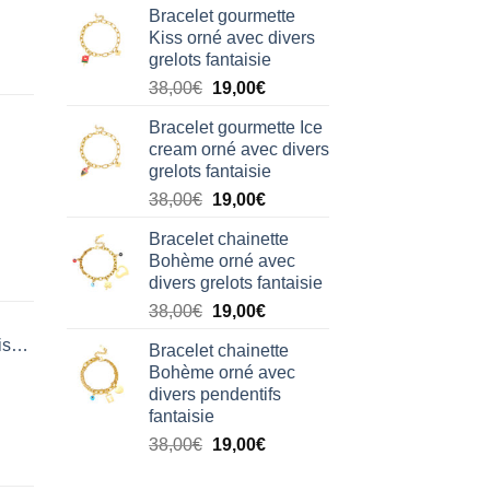
Bracelet gourmette
initial
actuel
Kiss orné avec divers
était :
est :
grelots fantaisie
38,00€.
19,00€.
Le
Le
38,00
€
19,00
€
prix
prix
Bracelet gourmette Ice
initial
actuel
cream orné avec divers
était :
est :
grelots fantaisie
38,00€.
19,00€.
Le
Le
38,00
€
19,00
€
prix
prix
Bracelet chainette
initial
actuel
Bohème orné avec
était :
est :
divers grelots fantaisie
38,00€.
19,00€.
Le
Le
38,00
€
19,00
€
prix
prix
isation
Bracelet chainette
initial
actuel
Bohème orné avec
était :
est :
divers pendentifs
38,00€.
19,00€.
fantaisie
Le
Le
38,00
€
19,00
€
prix
prix
initial
actuel