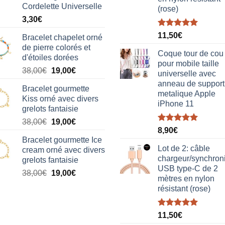
Cordelette Universelle
(rose)
3,30
€
Note
5.00
11,50
€
Bracelet chapelet orné
sur 5
de pierre colorés et
Coque tour de cou
d'étoiles dorées
pour mobile taille
Le
Le
38,00
€
19,00
€
universelle avec
prix
prix
anneau de support
Bracelet gourmette
initial
actuel
metalique Apple
Kiss orné avec divers
était :
est :
iPhone 11
grelots fantaisie
38,00€.
19,00€.
Le
Le
38,00
€
19,00
€
Note
5.00
8,90
€
prix
prix
sur 5
Bracelet gourmette Ice
initial
actuel
Lot de 2: câble
cream orné avec divers
était :
est :
chargeur/synchron
grelots fantaisie
38,00€.
19,00€.
USB type-C de 2
Le
Le
38,00
€
19,00
€
mètres en nylon
prix
prix
résistant (rose)
initial
actuel
était :
est :
Note
5.00
38,00€.
19,00€.
11,50
€
sur 5