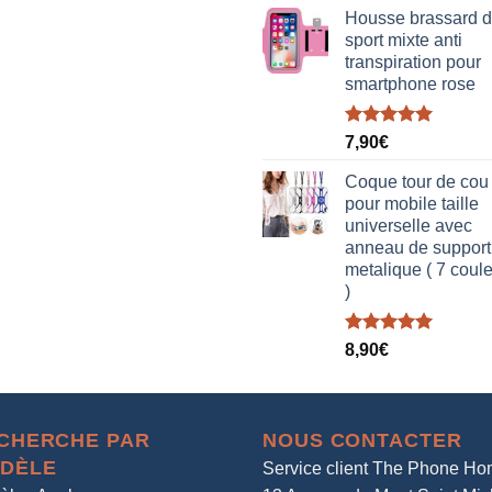
Housse brassard 
sport mixte anti
transpiration pour
smartphone rose
Note
5.00
7,90
€
sur 5
Coque tour de cou
pour mobile taille
universelle avec
anneau de support
metalique ( 7 coul
)
Note
5.00
8,90
€
sur 5
CHERCHE PAR
NOUS CONTACTER
DÈLE
Service client The Phone H