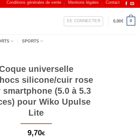
Conditions générales de vente
Mentions légales
Contact
SE CONNECTER
0
0,00
€
ORTS
SPORTS
Coque universelle
hocs silicone/cuir rose
 smartphone (5.0 à 5.3
es) pour Wiko Upulse
Lite
9,70
€