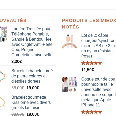
UVEAUTÉS
PRODUITS LES MIEU
NOTÉS
Lanière Tressée pour
Téléphone Portable,
Lot de 2: câble
Sangle à Bandoulière
chargeur/synchron
avec Onglet Anti-Perte,
micro USB de 2 mè
Cou, Poignet,
en nylon résistant
Cordelette Universelle
(rose)
3,30
€
Note
5.00
11,50
€
Bracelet chapelet orné
sur 5
de pierre colorés et
Coque tour de cou
d'étoiles dorées
pour mobile taille
Le
Le
38,00
€
19,00
€
universelle avec
prix
prix
anneau de support
Bracelet gourmette
initial
actuel
metalique Apple
Kiss orné avec divers
était :
est :
iPhone 11
grelots fantaisie
38,00€.
19,00€.
Le
Le
38,00
€
19,00
€