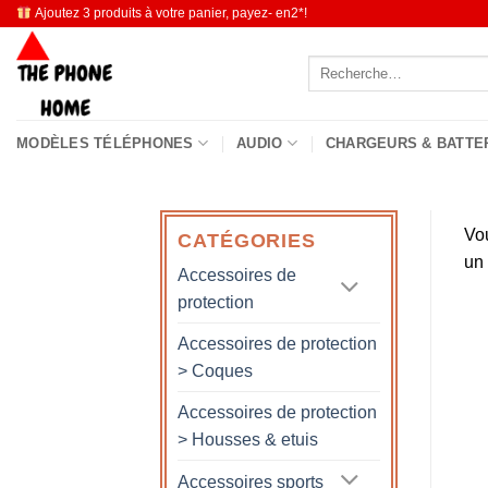
Passer
Ajoutez 3 produits à votre panier, payez- en2*!
au
Recherche
contenu
pour :
MODÈLES TÉLÉPHONES
AUDIO
CHARGEURS & BATTE
Vo
CATÉGORIES
un
Accessoires de
protection
Accessoires de protection
> Coques
Accessoires de protection
> Housses & etuis
Accessoires sports