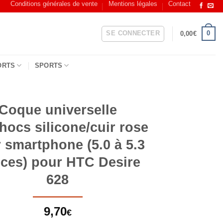
Conditions générales de vente
Mentions légales
Contact
SE CONNECTER
0
0,00
€
ORTS
SPORTS
Coque universelle
hocs silicone/cuir rose
 smartphone (5.0 à 5.3
ces) pour HTC Desire
628
9,70
€