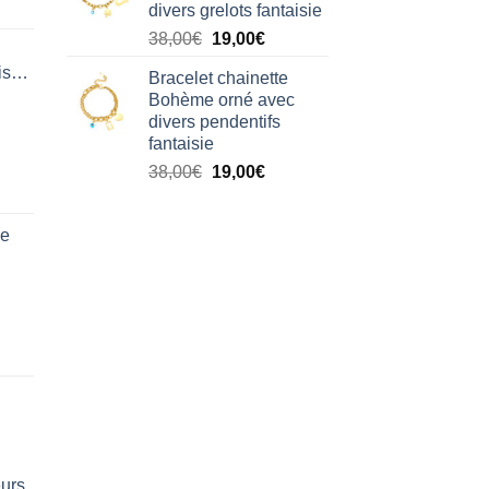
divers grelots fantaisie
38,00€.
19,00€.
Le
Le
38,00
€
19,00
€
prix
prix
isation
Bracelet chainette
initial
actuel
Bohème orné avec
était :
est :
divers pendentifs
38,00€.
19,00€.
fantaisie
Le
Le
38,00
€
19,00
€
prix
prix
initial
actuel
de
était :
est :
38,00€.
19,00€.
eurs