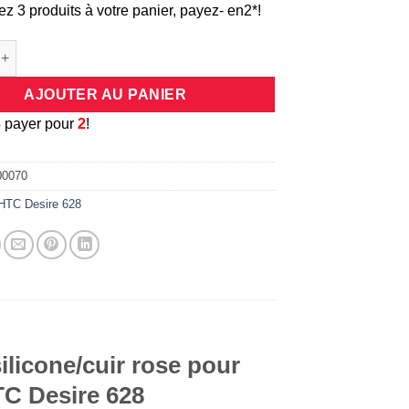
ez 3 produits à votre panier, payez- en2*!
e Coque universelle antichocs silicone/cuir rose pour smartphone
AJOUTER AU PANIER
3
payer pour
2
!
00070
HTC Desire 628
ilicone/cuir rose pour
TC Desire 628