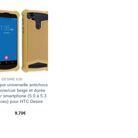
 DESIRE 628
ue universelle antichocs
icone/cuir beige et dorée
r smartphone (5.0 à 5.3
ces) pour HTC Desire
8
9,70
€