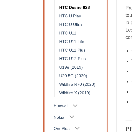
HTC Desire 628
Pro
tou
HTC U Play
la 
HTC U Ultra
Les
HTC U11
con
HTC U11 Life
HTC U11 Plus
HTC U12 Plus
U19e (2019)
U20 5G (2020)
Wildfire R70 (2020)
Wildfire X (2019)
Huawei
Nokia
P
OnePlus