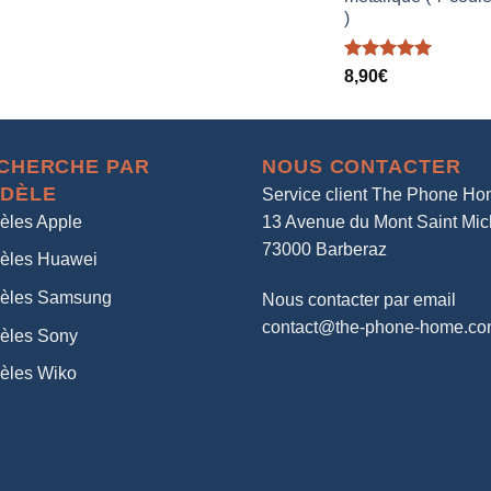
)
Note
5.00
8,90
€
sur 5
CHERCHE PAR
NOUS CONTACTER
DÈLE
Service client The Phone H
èles Apple
13 Avenue du Mont Saint Mic
73000 Barberaz
èles Huawei
èles Samsung
Nous contacter par email
contact@the-phone-home.c
èles Sony
èles Wiko