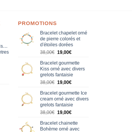
X
PROMOTIONS
Bracelet chapelet orné
de pierre colorés et
d'étoiles dorées
isation
tres
Le
Le
38,00
€
19,00
€
prix
prix
Bracelet gourmette
initial
actuel
Kiss orné avec divers
était :
est :
grelots fantaisie
38,00€.
19,00€.
Le
Le
38,00
€
19,00
€
prix
prix
Bracelet gourmette Ice
initial
actuel
cream orné avec divers
était :
est :
grelots fantaisie
38,00€.
19,00€.
Le
Le
38,00
€
19,00
€
prix
prix
Bracelet chainette
initial
actuel
Bohème orné avec
était :
est :