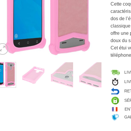
Cette coqu
caractéri
dos de l’é
classique
offre une
doux du s
Cet étui v
téléphone
LIV
LIV
RET
SÉ
EN
GAR