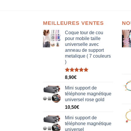
MEILLEURES VENTES
NO
Coque tour de cou
pour mobile taille
universelle avec
anneau de support
metalique ( 7 couleurs
)
Note
5.00
8,90
€
sur 5
Mini support de
téléphone magnétique
universel rose gold
10,50
€
Mini support de
téléphone magnétique
universel