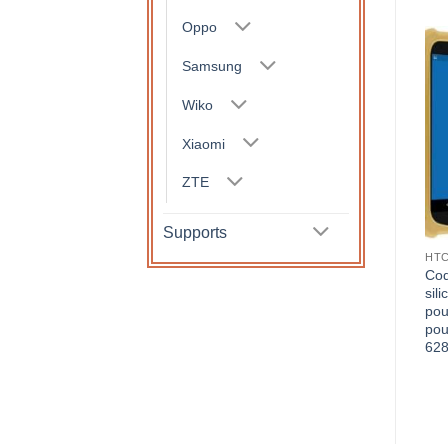
Oppo
Samsung
Wiko
Xiaomi
ZTE
Supports
HTC
Coq
sil
pou
pou
62