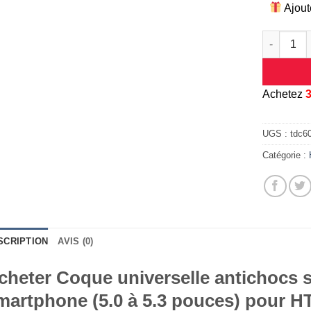
Ajout
quantité d
A
chetez
UGS :
tdc6
Catégorie :
SCRIPTION
AVIS (0)
cheter Coque universelle antichocs s
martphone (5.0 à 5.3 pouces) pour H