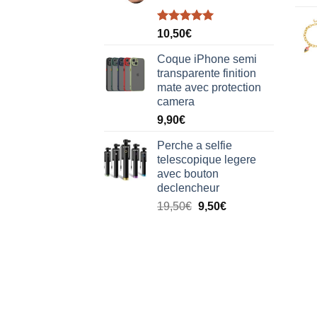
Note
5.00
10,50
€
sur 5
Coque iPhone semi
transparente finition
mate avec protection
camera
9,90
€
Perche a selfie
telescopique legere
avec bouton
declencheur
19,50
€
9,50
€