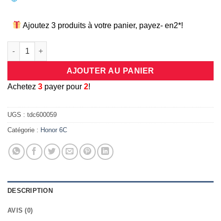
Ajoutez 3 produits à votre panier, payez- en2*!
quantité de Coque universelle antichocs silicone/cuir rose po
AJOUTER AU PANIER
A
chetez
3
payer pour
2
!
UGS :
tdc600059
Catégorie :
Honor 6C
DESCRIPTION
AVIS (0)