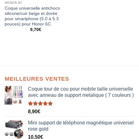
HONOR 6C
Coque universelle antichocs
silicone/cuir beige et dorée
pour smartphone (5.0 à 5.3
pouces) pour Honor 6C
9,70
€
MEILLEURES VENTES
Coque tour de cou pour mobile taille universelle
avec anneau de support metalique ( 7 couleurs )
Note
5.00
8,90
€
sur 5
Mini support de téléphone magnétique universel
rose gold
10,50
€