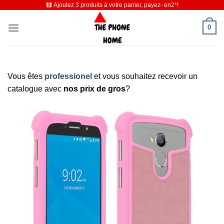
Ajoutez 3 produits à votre panier, payez- en2*!
Passer
au
0
contenu
Vous êtes
professionel
et vous souhaitez recevoir un
catalogue avec
nos prix de gros
?