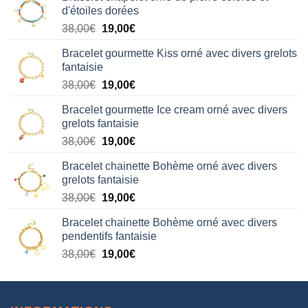
d'étoiles dorées
Le
Le
38,00
€
19,00
€
prix
prix
Bracelet gourmette Kiss orné avec divers grelots
initial
actuel
fantaisie
était :
est :
Le
Le
38,00
€
19,00
€
38,00€.
19,00€.
prix
prix
Bracelet gourmette Ice cream orné avec divers
initial
actuel
grelots fantaisie
était :
est :
Le
Le
38,00
€
19,00
€
38,00€.
19,00€.
prix
prix
Bracelet chainette Bohème orné avec divers
initial
actuel
grelots fantaisie
était :
est :
Le
Le
38,00
€
19,00
€
38,00€.
19,00€.
prix
prix
Bracelet chainette Bohème orné avec divers
initial
actuel
pendentifs fantaisie
était :
est :
Le
Le
38,00
€
19,00
€
38,00€.
19,00€.
prix
prix
initial
actuel
était :
est :