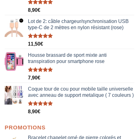
Note
5.00
8,90
€
sur 5
Lot de 2: câble chargeur/synchronisation USB
type-C de 2 mètres en nylon résistant (rose)
Note
5.00
11,50
€
sur 5
Housse brassard de sport mixte anti
transpiration pour smartphone rose
Note
5.00
7,90
€
sur 5
Coque tour de cou pour mobile taille universelle
avec anneau de support metalique ( 7 couleurs )
Note
5.00
8,90
€
sur 5
PROMOTIONS
Bracelet chapelet orné de pierre colorés et