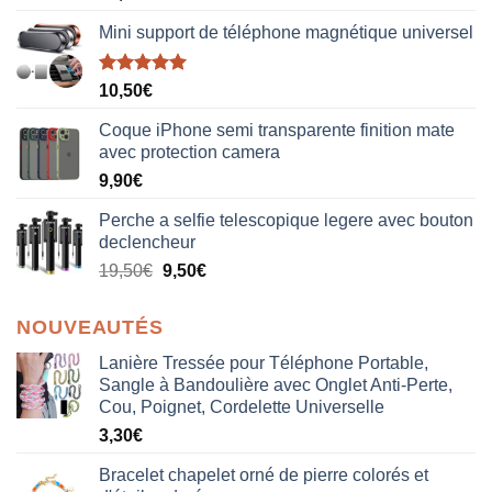
Mini support de téléphone magnétique universel
Note
5.00
10,50
€
sur 5
Coque iPhone semi transparente finition mate
avec protection camera
9,90
€
Perche a selfie telescopique legere avec bouton
declencheur
19,50
€
9,50
€
NOUVEAUTÉS
Lanière Tressée pour Téléphone Portable,
Sangle à Bandoulière avec Onglet Anti-Perte,
Cou, Poignet, Cordelette Universelle
3,30
€
Bracelet chapelet orné de pierre colorés et