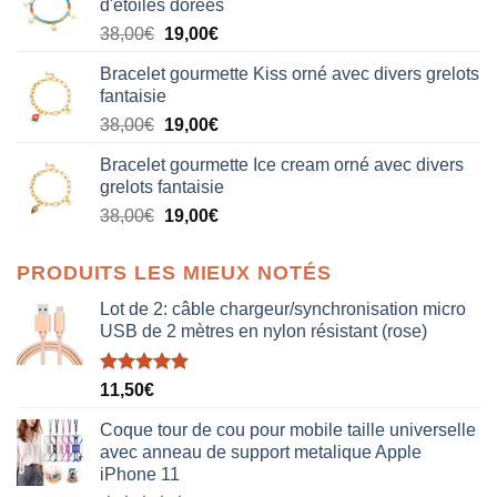
d'étoiles dorées
Le
Le
38,00
€
19,00
€
prix
prix
Bracelet gourmette Kiss orné avec divers grelots
initial
actuel
fantaisie
était :
est :
Le
Le
38,00
€
19,00
€
38,00€.
19,00€.
prix
prix
Bracelet gourmette Ice cream orné avec divers
initial
actuel
grelots fantaisie
était :
est :
Le
Le
38,00
€
19,00
€
38,00€.
19,00€.
prix
prix
initial
actuel
PRODUITS LES MIEUX NOTÉS
était :
est :
38,00€.
19,00€.
Lot de 2: câble chargeur/synchronisation micro
USB de 2 mètres en nylon résistant (rose)
Note
5.00
11,50
€
sur 5
Coque tour de cou pour mobile taille universelle
avec anneau de support metalique Apple
iPhone 11