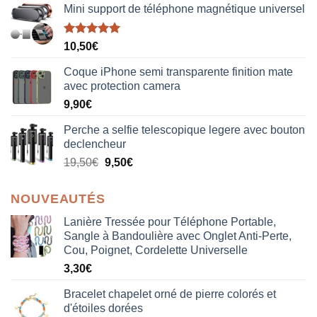
Mini support de téléphone magnétique universel
Note
5.00
10,50
€
sur 5
Coque iPhone semi transparente finition mate
avec protection camera
9,90
€
Perche a selfie telescopique legere avec bouton
declencheur
19,50
€
9,50
€
NOUVEAUTÉS
Lanière Tressée pour Téléphone Portable,
Sangle à Bandoulière avec Onglet Anti-Perte,
Cou, Poignet, Cordelette Universelle
3,30
€
Bracelet chapelet orné de pierre colorés et
d'étoiles dorées