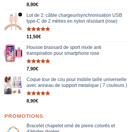
Note
5.00
8,90
€
sur 5
Lot de 2: câble chargeur/synchronisation USB
type-C de 2 mètres en nylon résistant (rose)
Note
5.00
11,50
€
sur 5
Housse brassard de sport mixte anti
transpiration pour smartphone rose
Note
5.00
7,90
€
sur 5
Coque tour de cou pour mobile taille universelle
avec anneau de support metalique ( 7 couleurs )
Note
5.00
8,90
€
sur 5
PROMOTIONS
Bracelet chapelet orné de pierre colorés et
d'étoiles dorées