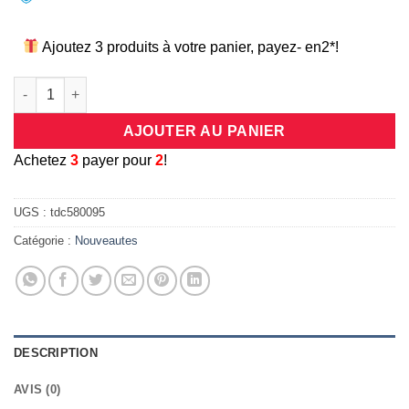
Ajoutez 3 produits à votre panier, payez- en2*!
quantité de Coque universelle antichocs silicone/cuir bleue p
AJOUTER AU PANIER
A
chetez
3
payer pour
2
!
UGS :
tdc580095
Catégorie :
Nouveautes
DESCRIPTION
AVIS (0)