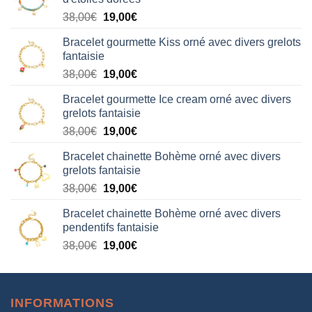
Le
Le
38,00
€
19,00
€
prix
prix
Bracelet gourmette Kiss orné avec divers grelots
initial
actuel
fantaisie
était :
est :
Le
Le
38,00
€
19,00
€
38,00€.
19,00€.
prix
prix
Bracelet gourmette Ice cream orné avec divers
initial
actuel
grelots fantaisie
était :
est :
Le
Le
38,00
€
19,00
€
38,00€.
19,00€.
prix
prix
Bracelet chainette Bohème orné avec divers
initial
actuel
grelots fantaisie
était :
est :
Le
Le
38,00
€
19,00
€
38,00€.
19,00€.
prix
prix
Bracelet chainette Bohème orné avec divers
initial
actuel
pendentifs fantaisie
était :
est :
Le
Le
38,00
€
19,00
€
38,00€.
19,00€.
prix
prix
initial
actuel
était :
est :
INFORMATIONS
38,00€.
19,00€.