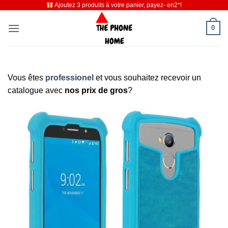
Ajoutez 3 produits à votre panier, payez- en2*!
Passer
au
0
contenu
Vous êtes
professionel
et vous souhaitez recevoir un
catalogue avec
nos prix de gros
?