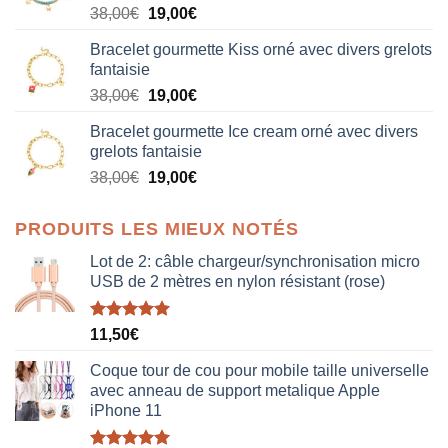
Le
Le
38,00
€
19,00
€
prix
prix
Bracelet gourmette Kiss orné avec divers grelots
initial
actuel
fantaisie
était :
est :
Le
Le
38,00
€
19,00
€
38,00€.
19,00€.
prix
prix
Bracelet gourmette Ice cream orné avec divers
initial
actuel
grelots fantaisie
était :
est :
Le
Le
38,00
€
19,00
€
38,00€.
19,00€.
prix
prix
initial
actuel
PRODUITS LES MIEUX NOTÉS
était :
est :
38,00€.
19,00€.
Lot de 2: câble chargeur/synchronisation micro
USB de 2 mètres en nylon résistant (rose)
Note
5.00
11,50
€
sur 5
Coque tour de cou pour mobile taille universelle
avec anneau de support metalique Apple
iPhone 11