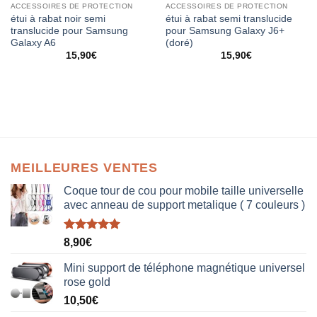
ACCESSOIRES DE PROTECTION
ACCESSOIRES DE PROTECTION
étui à rabat noir semi
étui à rabat semi translucide
translucide pour Samsung
pour Samsung Galaxy J6+
Galaxy A6
(doré)
15,90
€
15,90
€
MEILLEURES VENTES
Coque tour de cou pour mobile taille universelle
avec anneau de support metalique ( 7 couleurs )
Note
5.00
8,90
€
sur 5
Mini support de téléphone magnétique universel
rose gold
10,50
€