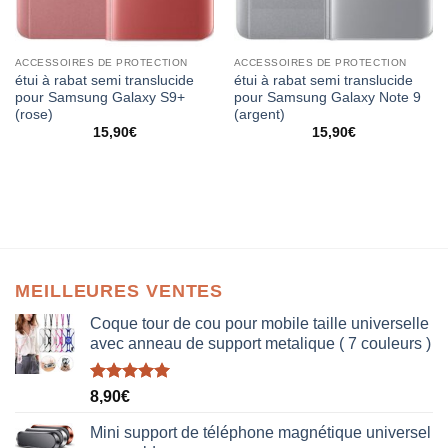
ACCESSOIRES DE PROTECTION
ACCESSOIRES DE PROTECTION
étui à rabat semi translucide
étui à rabat semi translucide
pour Samsung Galaxy S9+
pour Samsung Galaxy Note 9
(rose)
(argent)
15,90
€
15,90
€
MEILLEURES VENTES
Coque tour de cou pour mobile taille universelle
avec anneau de support metalique ( 7 couleurs )
Note
5.00
8,90
€
sur 5
Mini support de téléphone magnétique universel