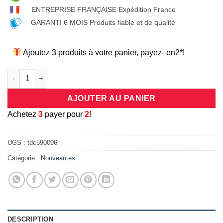
ENTREPRISE FRANÇAISE Expédition France
GARANTI 6 MOIS Produits fiable et de qualité
Ajoutez 3 produits à votre panier, payez- en2*!
quantité de Coque universelle antichocs silicone/cuir beige e
AJOUTER AU PANIER
A
chetez
3
payer pour
2
!
UGS :
tdc590096
Catégorie :
Nouveautes
DESCRIPTION