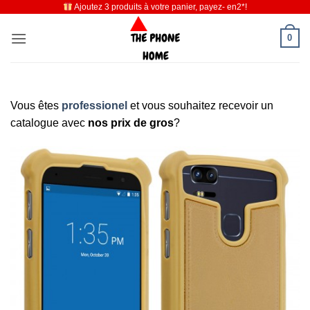
Ajoutez 3 produits à votre panier, payez- en2*!
Passer
au
0
contenu
Vous êtes
professionel
et vous souhaitez recevoir un
catalogue avec
nos prix de gros
?