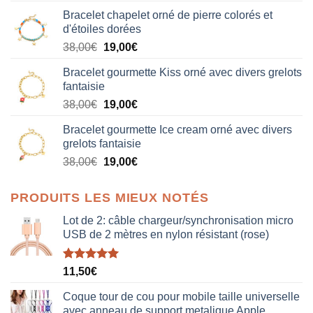
Bracelet chapelet orné de pierre colorés et
d'étoiles dorées
Le
Le
38,00
€
19,00
€
prix
prix
Bracelet gourmette Kiss orné avec divers grelots
initial
actuel
fantaisie
était :
est :
Le
Le
38,00
€
19,00
€
38,00€.
19,00€.
prix
prix
Bracelet gourmette Ice cream orné avec divers
initial
actuel
grelots fantaisie
était :
est :
Le
Le
38,00
€
19,00
€
38,00€.
19,00€.
prix
prix
initial
actuel
PRODUITS LES MIEUX NOTÉS
était :
est :
38,00€.
19,00€.
Lot de 2: câble chargeur/synchronisation micro
USB de 2 mètres en nylon résistant (rose)
Note
5.00
11,50
€
sur 5
Coque tour de cou pour mobile taille universelle
avec anneau de support metalique Apple