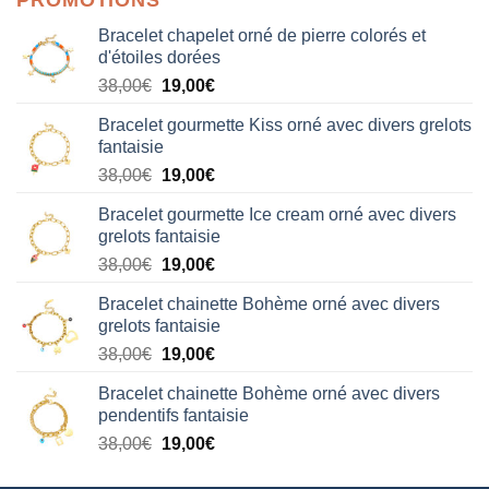
Bracelet chapelet orné de pierre colorés et
d'étoiles dorées
Le
Le
38,00
€
19,00
€
prix
prix
Bracelet gourmette Kiss orné avec divers grelots
initial
actuel
fantaisie
était :
est :
Le
Le
38,00
€
19,00
€
38,00€.
19,00€.
prix
prix
Bracelet gourmette Ice cream orné avec divers
initial
actuel
grelots fantaisie
était :
est :
Le
Le
38,00
€
19,00
€
38,00€.
19,00€.
prix
prix
Bracelet chainette Bohème orné avec divers
initial
actuel
grelots fantaisie
était :
est :
Le
Le
38,00
€
19,00
€
38,00€.
19,00€.
prix
prix
Bracelet chainette Bohème orné avec divers
initial
actuel
pendentifs fantaisie
était :
est :
Le
Le
38,00
€
19,00
€
38,00€.
19,00€.
prix
prix
initial
actuel