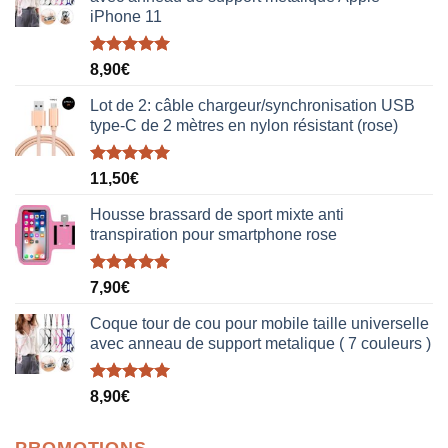
iPhone 11
Note
5.00
8,90
€
sur 5
Lot de 2: câble chargeur/synchronisation USB
type-C de 2 mètres en nylon résistant (rose)
Note
5.00
11,50
€
sur 5
Housse brassard de sport mixte anti
transpiration pour smartphone rose
Note
5.00
7,90
€
sur 5
Coque tour de cou pour mobile taille universelle
avec anneau de support metalique ( 7 couleurs )
Note
5.00
8,90
€
sur 5
PROMOTIONS