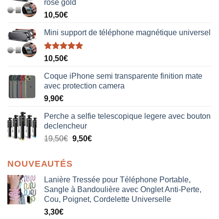
rose gold
10,50
€
Mini support de téléphone magnétique universel
Note
5.00
10,50
€
sur 5
Coque iPhone semi transparente finition mate
avec protection camera
9,90
€
Perche a selfie telescopique legere avec bouton
declencheur
19,50
€
9,50
€
NOUVEAUTÉS
Lanière Tressée pour Téléphone Portable,
Sangle à Bandoulière avec Onglet Anti-Perte,
Cou, Poignet, Cordelette Universelle
3,30
€