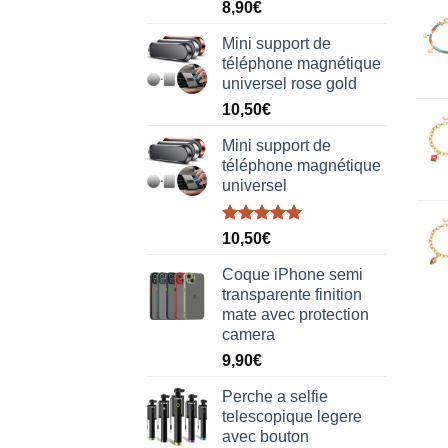
Note
5.00
8,90
€
sur 5
Mini support de
téléphone magnétique
universel rose gold
10,50
€
Mini support de
téléphone magnétique
universel
Note
5.00
10,50
€
sur 5
Coque iPhone semi
transparente finition
mate avec protection
camera
9,90
€
Perche a selfie
telescopique legere
avec bouton