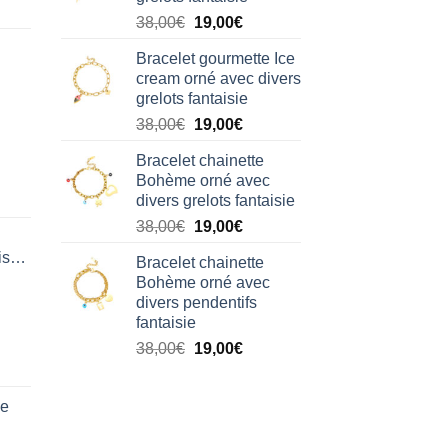
38,00€.
19,00€.
Le
Le
38,00
€
19,00
€
prix
prix
Bracelet gourmette Ice
initial
actuel
cream orné avec divers
était :
est :
grelots fantaisie
38,00€.
19,00€.
Le
Le
38,00
€
19,00
€
prix
prix
Bracelet chainette
initial
actuel
Bohème orné avec
était :
est :
divers grelots fantaisie
38,00€.
19,00€.
Le
Le
38,00
€
19,00
€
prix
prix
isation
Bracelet chainette
initial
actuel
Bohème orné avec
était :
est :
divers pendentifs
38,00€.
19,00€.
fantaisie
Le
Le
38,00
€
19,00
€
prix
prix
initial
actuel
de
était :
est :
38,00€.
19,00€.