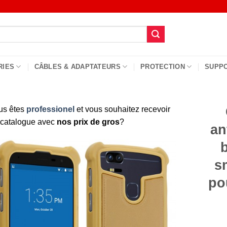
RIES
CÂBLES & ADAPTATEURS
PROTECTION
SUPP
us êtes
professionel
et vous souhaitez recevoir
 catalogue avec
nos prix de gros
?
an
s
po