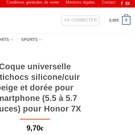
Conditions générales de vente
Mentions légales
Contact
SE CONNECTER
0
0,00
€
ORTS
SPORTS
Coque universelle
tichocs silicone/cuir
beige et dorée pour
martphone (5.5 à 5.7
uces) pour Honor 7X
9,70
€