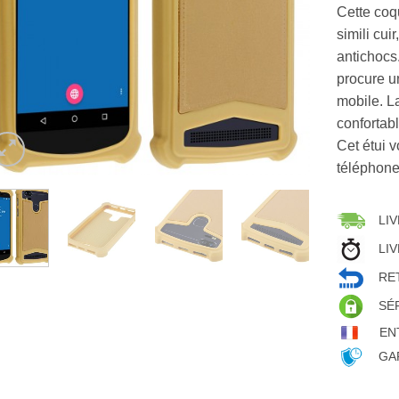
Cette coq
simili cui
antichocs.
procure u
mobile. L
confortab
Cet étui v
téléphone
LIV
LIV
RET
SÉ
EN
GAR