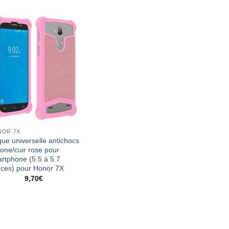
NOR 7X
ue universelle antichocs
icone/cuir rose pour
rtphone (5.5 à 5.7
ces) pour Honor 7X
9,70
€