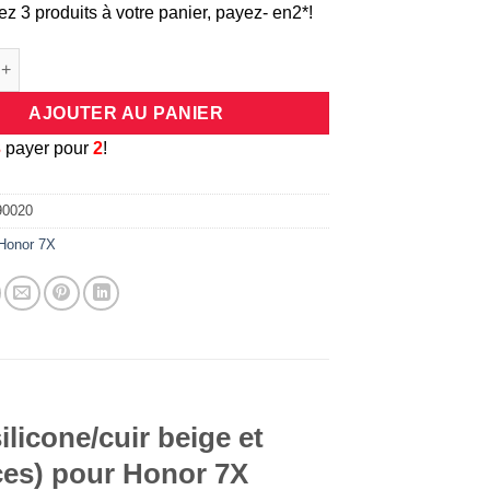
ez 3 produits à votre panier, payez- en2*!
e Coque universelle antichocs silicone/cuir beige et dorée pour 
AJOUTER AU PANIER
3
payer pour
2
!
90020
Honor 7X
licone/cuir beige et
ces) pour Honor 7X