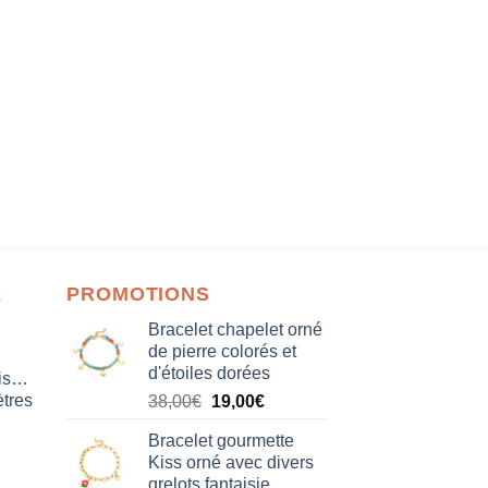
X
PROMOTIONS
Bracelet chapelet orné
de pierre colorés et
d'étoiles dorées
isation
tres
Le
Le
38,00
€
19,00
€
prix
prix
Bracelet gourmette
initial
actuel
Kiss orné avec divers
était :
est :
grelots fantaisie