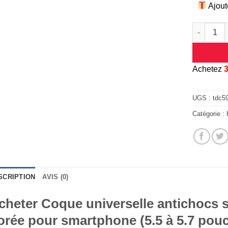
Ajout
quantité d
A
chetez
UGS :
tdc5
Catégorie :
SCRIPTION
AVIS (0)
cheter Coque universelle antichocs si
orée pour smartphone (5.5 à 5.7 pou