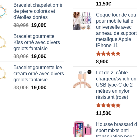
Note
5.00
11,50
€
Bracelet chapelet orné
sur 5
de pierre colorés et
Coque tour de cou
d'étoiles dorées
pour mobile taille
Le
Le
38,00
€
19,00
€
universelle avec
prix
prix
anneau de support
Bracelet gourmette
initial
actuel
metalique Apple
Kiss orné avec divers
était :
est :
iPhone 11
grelots fantaisie
38,00€.
19,00€.
Le
Le
38,00
€
19,00
€
Note
5.00
8,90
€
prix
prix
sur 5
Bracelet gourmette Ice
initial
actuel
Lot de 2: câble
cream orné avec divers
était :
est :
chargeur/synchron
grelots fantaisie
38,00€.
19,00€.
USB type-C de 2
Le
Le
38,00
€
19,00
€
mètres en nylon
prix
prix
résistant (rose)
initial
actuel
était :
est :
Note
5.00
38,00€.
19,00€.
11,50
€
sur 5
Housse brassard 
sport mixte anti
transpiration pour