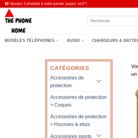
Passer
Ajoutez 3 produits à votre panier, payez- en2*!
au
Recherche
contenu
pour :
MODÈLES TÉLÉPHONES
AUDIO
CHARGEURS & BATTE
Vo
CATÉGORIES
un
Accessoires de
protection
Accessoires de protection
> Coques
Accessoires de protection
> Housses & etuis
Accessoires sports