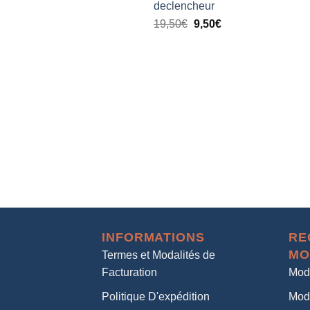
declencheur
19,50
€
9,50
€
INFORMATIONS
RE
MO
Termes et Modalités de
Facturation
Mod
Politique D'expédition
Mod