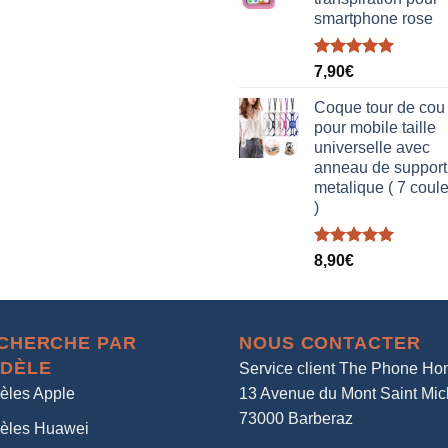
smartphone rose
Note
5.00
7,90
€
sur 5
Coque tour de cou
pour mobile taille
universelle avec
anneau de support
metalique ( 7 coul
)
Note
5.00
8,90
€
sur 5
CHERCHE PAR
NOUS CONTACTER
DÈLE
Service client The Phone H
èles Apple
13 Avenue du Mont Saint Mic
73000 Barberaz
èles Huawei