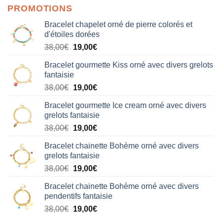
PROMOTIONS
Bracelet chapelet orné de pierre colorés et
d'étoiles dorées
Le
Le
38,00
€
19,00
€
prix
prix
Bracelet gourmette Kiss orné avec divers grelots
initial
actuel
fantaisie
était :
est :
Le
Le
38,00
€
19,00
€
38,00€.
19,00€.
prix
prix
Bracelet gourmette Ice cream orné avec divers
initial
actuel
grelots fantaisie
était :
est :
Le
Le
38,00
€
19,00
€
38,00€.
19,00€.
prix
prix
Bracelet chainette Bohème orné avec divers
initial
actuel
grelots fantaisie
était :
est :
Le
Le
38,00
€
19,00
€
38,00€.
19,00€.
prix
prix
Bracelet chainette Bohème orné avec divers
initial
actuel
pendentifs fantaisie
était :
est :
Le
Le
38,00
€
19,00
€
38,00€.
19,00€.
prix
prix