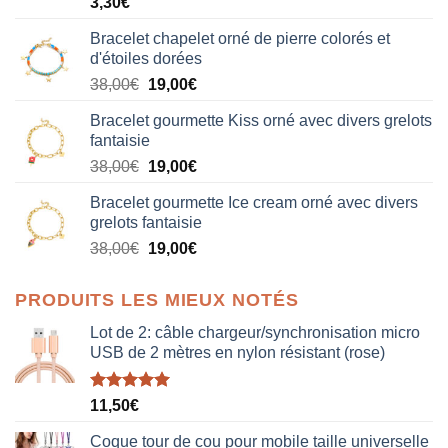
3,30
€
Bracelet chapelet orné de pierre colorés et
d'étoiles dorées
Le
Le
38,00
€
19,00
€
prix
prix
Bracelet gourmette Kiss orné avec divers grelots
initial
actuel
fantaisie
était :
est :
Le
Le
38,00
€
19,00
€
38,00€.
19,00€.
prix
prix
Bracelet gourmette Ice cream orné avec divers
initial
actuel
grelots fantaisie
était :
est :
Le
Le
38,00
€
19,00
€
38,00€.
19,00€.
prix
prix
initial
actuel
PRODUITS LES MIEUX NOTÉS
était :
est :
38,00€.
19,00€.
Lot de 2: câble chargeur/synchronisation micro
USB de 2 mètres en nylon résistant (rose)
Note
5.00
11,50
€
sur 5
Coque tour de cou pour mobile taille universelle