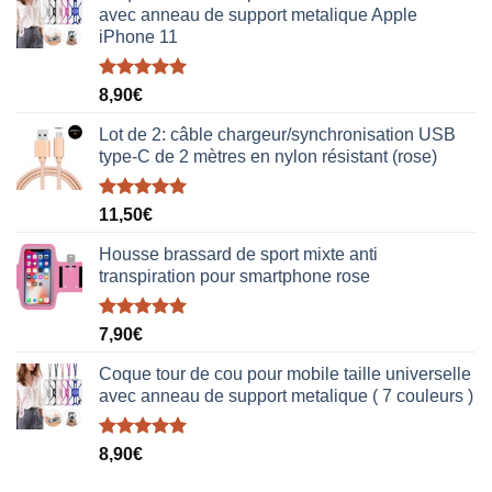
avec anneau de support metalique Apple
iPhone 11
Note
5.00
8,90
€
sur 5
Lot de 2: câble chargeur/synchronisation USB
type-C de 2 mètres en nylon résistant (rose)
Note
5.00
11,50
€
sur 5
Housse brassard de sport mixte anti
transpiration pour smartphone rose
Note
5.00
7,90
€
sur 5
Coque tour de cou pour mobile taille universelle
avec anneau de support metalique ( 7 couleurs )
Note
5.00
8,90
€
sur 5