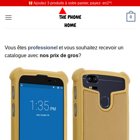
Ajoutez 3 produits à votre panier, payez- en2*!
Passer
au
0
contenu
Vous êtes
professionel
et vous souhaitez recevoir un
catalogue avec
nos prix de gros
?