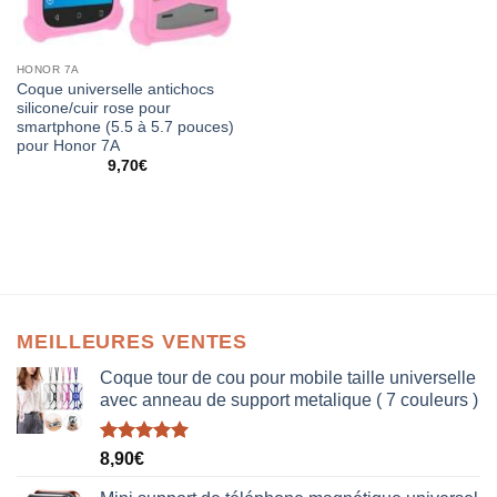
HONOR 7A
Coque universelle antichocs
silicone/cuir rose pour
smartphone (5.5 à 5.7 pouces)
pour Honor 7A
9,70
€
MEILLEURES VENTES
Coque tour de cou pour mobile taille universelle
avec anneau de support metalique ( 7 couleurs )
Note
5.00
8,90
€
sur 5