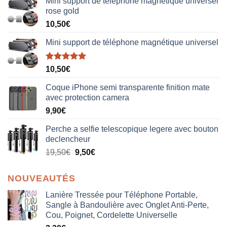
Mini support de téléphone magnétique universel
rose gold
10,50
€
Mini support de téléphone magnétique universel
Note
5.00
10,50
€
sur 5
Coque iPhone semi transparente finition mate
avec protection camera
9,90
€
Perche a selfie telescopique legere avec bouton
declencheur
19,50
€
9,50
€
NOUVEAUTÉS
Lanière Tressée pour Téléphone Portable,
Sangle à Bandoulière avec Onglet Anti-Perte,
Cou, Poignet, Cordelette Universelle