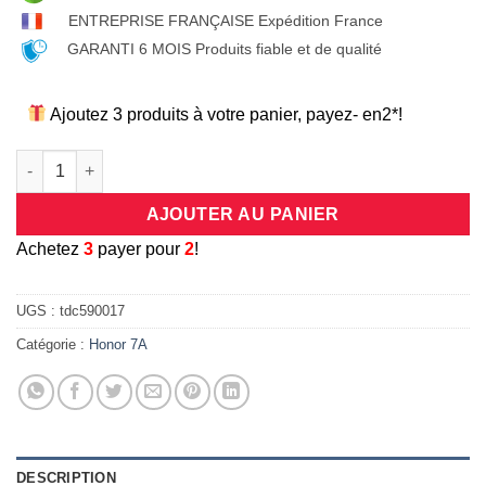
ENTREPRISE FRANÇAISE Expédition France
GARANTI 6 MOIS Produits fiable et de qualité
Ajoutez 3 produits à votre panier, payez- en2*!
quantité de Coque universelle antichocs silicone/cuir beige et
AJOUTER AU PANIER
A
chetez
3
payer pour
2
!
UGS :
tdc590017
Catégorie :
Honor 7A
DESCRIPTION