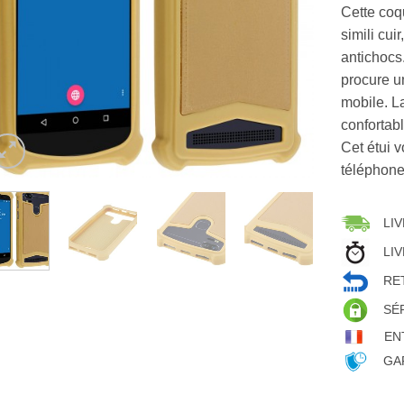
Cette coq
simili cui
antichocs.
procure u
mobile. L
confortab
Cet étui v
téléphone
LIV
LIV
RET
SÉ
EN
GAR