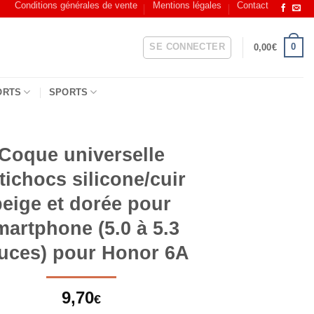
Conditions générales de vente
Mentions légales
Contact
SE CONNECTER
0
0,00
€
ORTS
SPORTS
Coque universelle
tichocs silicone/cuir
beige et dorée pour
martphone (5.0 à 5.3
uces) pour Honor 6A
9,70
€