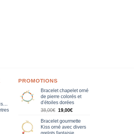
X
PROMOTIONS
Bracelet chapelet orné
de pierre colorés et
d'étoiles dorées
isation
tres
Le
Le
38,00
€
19,00
€
prix
prix
Bracelet gourmette
initial
actuel
Kiss orné avec divers
était :
est :
grelots fantaisie