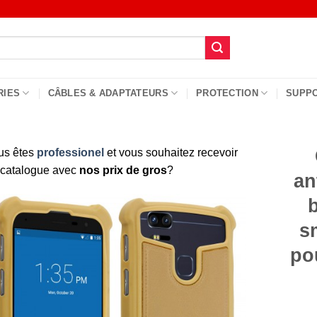
RIES
CÂBLES & ADAPTATEURS
PROTECTION
SUPP
us êtes
professionel
et vous souhaitez recevoir
 catalogue avec
nos prix de gros
?
an
s
po