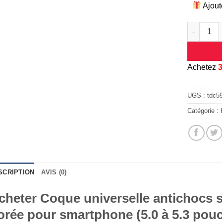
Ajout
quantité d
A
chetez
UGS :
tdc5
Catégorie :
SCRIPTION
AVIS (0)
cheter Coque universelle antichocs si
orée pour smartphone (5.0 à 5.3 pou