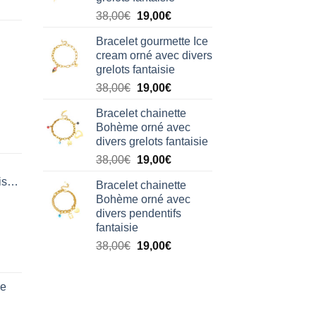
38,00€.
19,00€.
Le
Le
38,00
€
19,00
€
prix
prix
Bracelet gourmette Ice
initial
actuel
cream orné avec divers
était :
est :
grelots fantaisie
38,00€.
19,00€.
Le
Le
38,00
€
19,00
€
prix
prix
Bracelet chainette
initial
actuel
Bohème orné avec
était :
est :
divers grelots fantaisie
38,00€.
19,00€.
Le
Le
38,00
€
19,00
€
prix
prix
isation
Bracelet chainette
initial
actuel
Bohème orné avec
était :
est :
divers pendentifs
38,00€.
19,00€.
fantaisie
Le
Le
38,00
€
19,00
€
prix
prix
initial
actuel
de
était :
est :
38,00€.
19,00€.