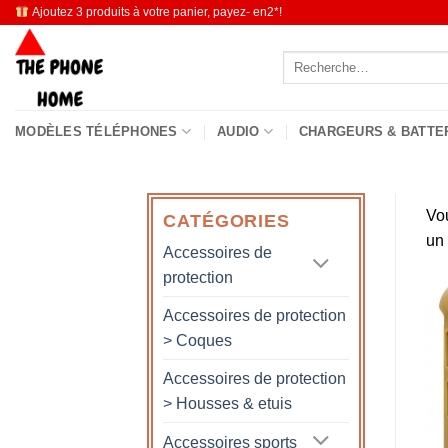
Passer
Ajoutez 3 produits à votre panier, payez- en2*!
au
Recherche
contenu
pour :
MODÈLES TÉLÉPHONES
AUDIO
CHARGEURS & BATTE
Vo
CATÉGORIES
un
Accessoires de
protection
Accessoires de protection
> Coques
Accessoires de protection
> Housses & etuis
Accessoires sports