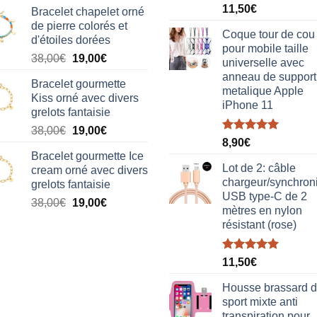
Note
5.00
11,50
€
Bracelet chapelet orné
sur 5
de pierre colorés et
Coque tour de cou
d'étoiles dorées
pour mobile taille
Le
Le
38,00
€
19,00
€
universelle avec
prix
prix
anneau de support
Bracelet gourmette
initial
actuel
metalique Apple
Kiss orné avec divers
était :
est :
iPhone 11
grelots fantaisie
38,00€.
19,00€.
Le
Le
38,00
€
19,00
€
Note
5.00
8,90
€
prix
prix
sur 5
Bracelet gourmette Ice
initial
actuel
Lot de 2: câble
cream orné avec divers
était :
est :
chargeur/synchron
grelots fantaisie
38,00€.
19,00€.
USB type-C de 2
Le
Le
38,00
€
19,00
€
mètres en nylon
prix
prix
résistant (rose)
initial
actuel
était :
est :
Note
5.00
38,00€.
19,00€.
11,50
€
sur 5
Housse brassard 
sport mixte anti
transpiration pour