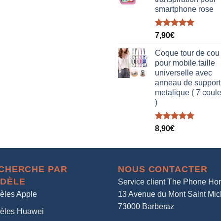
smartphone rose
Note
5.00
7,90
€
sur 5
Coque tour de cou
pour mobile taille
universelle avec
anneau de support
metalique ( 7 coul
)
Note
5.00
8,90
€
sur 5
CHERCHE PAR
NOUS CONTACTER
DÈLE
Service client The Phone H
èles Apple
13 Avenue du Mont Saint Mic
73000 Barberaz
èles Huawei