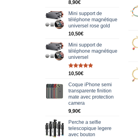
Note
5.00
8,90
€
sur 5
Mini support de
téléphone magnétique
universel rose gold
10,50
€
Mini support de
téléphone magnétique
universel
Note
5.00
10,50
€
sur 5
Coque iPhone semi
transparente finition
mate avec protection
camera
9,90
€
Perche a selfie
telescopique legere
avec bouton