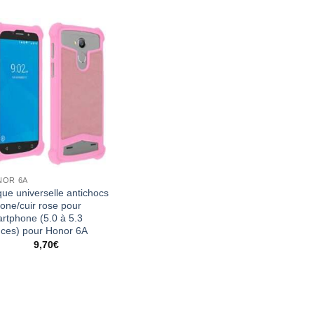
NOR 6A
ue universelle antichocs
icone/cuir rose pour
rtphone (5.0 à 5.3
ces) pour Honor 6A
9,70
€