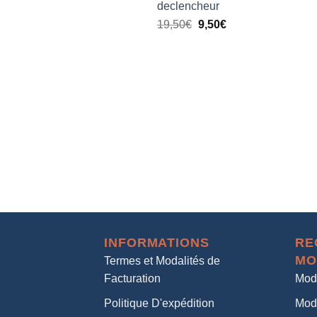
declencheur
19,50
€
9,50
€
INFORMATIONS
RE
MO
Termes et Modalités de
Facturation
Mod
Politique D'expédition
Mod