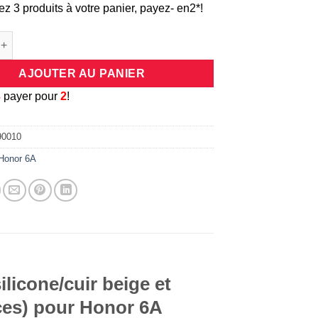
ez 3 produits à votre panier, payez- en2*!
e Coque universelle antichocs silicone/cuir beige et dorée pour 
AJOUTER AU PANIER
3
payer pour
2
!
90010
Honor 6A
licone/cuir beige et
ces) pour Honor 6A