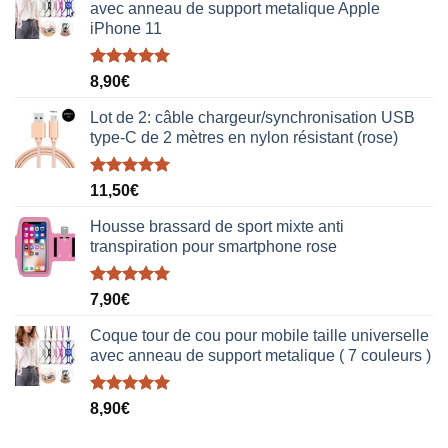
avec anneau de support metalique Apple
iPhone 11
Note
5.00
8,90
€
sur 5
Lot de 2: câble chargeur/synchronisation USB
type-C de 2 mètres en nylon résistant (rose)
Note
5.00
11,50
€
sur 5
Housse brassard de sport mixte anti
transpiration pour smartphone rose
Note
5.00
7,90
€
sur 5
Coque tour de cou pour mobile taille universelle
avec anneau de support metalique ( 7 couleurs )
Note
5.00
8,90
€
sur 5