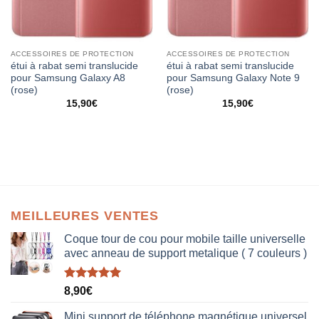
ACCESSOIRES DE PROTECTION
ACCESSOIRES DE PROTECTION
étui à rabat semi translucide
étui à rabat semi translucide
pour Samsung Galaxy A8
pour Samsung Galaxy Note 9
(rose)
(rose)
15,90
€
15,90
€
MEILLEURES VENTES
Coque tour de cou pour mobile taille universelle
avec anneau de support metalique ( 7 couleurs )
Note
5.00
8,90
€
sur 5
Mini support de téléphone magnétique universel