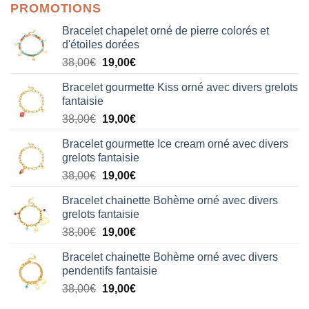
PROMOTIONS
Bracelet chapelet orné de pierre colorés et
d'étoiles dorées
Le
Le
38,00
€
19,00
€
prix
prix
Bracelet gourmette Kiss orné avec divers grelots
initial
actuel
fantaisie
était :
est :
Le
Le
38,00
€
19,00
€
38,00€.
19,00€.
prix
prix
Bracelet gourmette Ice cream orné avec divers
initial
actuel
grelots fantaisie
était :
est :
Le
Le
38,00
€
19,00
€
38,00€.
19,00€.
prix
prix
Bracelet chainette Bohème orné avec divers
initial
actuel
grelots fantaisie
était :
est :
Le
Le
38,00
€
19,00
€
38,00€.
19,00€.
prix
prix
Bracelet chainette Bohème orné avec divers
initial
actuel
pendentifs fantaisie
était :
est :
Le
Le
38,00
€
19,00
€
38,00€.
19,00€.
prix
prix