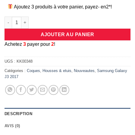
Ajoutez 3 produits à votre panier, payez- en2*!
quantité de Coque transparente en silicone extra clair pour S
AJOUTER AU PANIER
A
chetez
3
payer pour
2
!
UGS :
KK00348
Catégories :
Coques
,
Housses & etuis
,
Nouveautes
,
Samsung Galaxy
J3 2017
DESCRIPTION
AVIS (0)