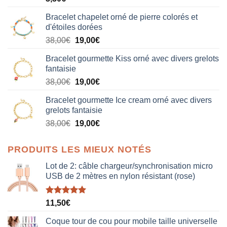
Bracelet chapelet orné de pierre colorés et
d'étoiles dorées
Le
Le
38,00
€
19,00
€
prix
prix
Bracelet gourmette Kiss orné avec divers grelots
initial
actuel
fantaisie
était :
est :
Le
Le
38,00
€
19,00
€
38,00€.
19,00€.
prix
prix
Bracelet gourmette Ice cream orné avec divers
initial
actuel
grelots fantaisie
était :
est :
Le
Le
38,00
€
19,00
€
38,00€.
19,00€.
prix
prix
initial
actuel
PRODUITS LES MIEUX NOTÉS
était :
est :
38,00€.
19,00€.
Lot de 2: câble chargeur/synchronisation micro
USB de 2 mètres en nylon résistant (rose)
Note
5.00
11,50
€
sur 5
Coque tour de cou pour mobile taille universelle