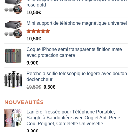
rose gold
10,50
€
Mini support de téléphone magnétique universel
Note
5.00
10,50
€
sur 5
Coque iPhone semi transparente finition mate
avec protection camera
9,90
€
Perche a selfie telescopique legere avec bouton
declencheur
19,50
€
9,50
€
NOUVEAUTÉS
Lanière Tressée pour Téléphone Portable,
Sangle à Bandoulière avec Onglet Anti-Perte,
Cou, Poignet, Cordelette Universelle
3,30
€