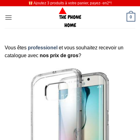
Ajoutez 3 produits à votre panier, payez- en2*!
Passer
au
0
contenu
Vous êtes
professionel
et vous souhaitez recevoir un
catalogue avec
nos prix de gros
?