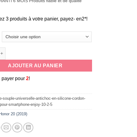
ANTI 6 MOIS Produits fiable et de qualité
ez 3 produits à votre panier, payez- en2*!
de coque souple universelle antichoc en silicone cordon tour de
AJOUTER AU PANIER
3
payer pour
2
!
-souple-universelle-antichoc-en-silicone-cordon-
-pour-smartphone-enjoy-10-2-5
Honor 20 (2019)