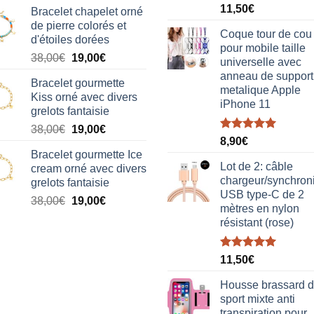
Note
5.00
11,50
€
Bracelet chapelet orné
sur 5
de pierre colorés et
Coque tour de cou
d'étoiles dorées
pour mobile taille
Le
Le
38,00
€
19,00
€
universelle avec
prix
prix
anneau de support
Bracelet gourmette
initial
actuel
metalique Apple
Kiss orné avec divers
était :
est :
iPhone 11
grelots fantaisie
38,00€.
19,00€.
Le
Le
38,00
€
19,00
€
Note
5.00
8,90
€
prix
prix
sur 5
Bracelet gourmette Ice
initial
actuel
Lot de 2: câble
cream orné avec divers
était :
est :
chargeur/synchron
grelots fantaisie
38,00€.
19,00€.
USB type-C de 2
Le
Le
38,00
€
19,00
€
mètres en nylon
prix
prix
résistant (rose)
initial
actuel
était :
est :
Note
5.00
38,00€.
19,00€.
11,50
€
sur 5
Housse brassard 
sport mixte anti
transpiration pour