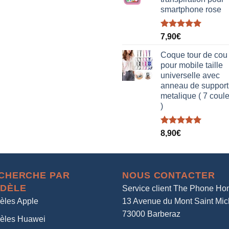
smartphone rose
Note
5.00
7,90
€
sur 5
Coque tour de cou
pour mobile taille
universelle avec
anneau de support
metalique ( 7 coul
)
Note
5.00
8,90
€
sur 5
CHERCHE PAR
NOUS CONTACTER
DÈLE
Service client The Phone H
èles Apple
13 Avenue du Mont Saint Mic
73000 Barberaz
èles Huawei