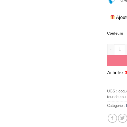
GAR
Ajout
Couleurs
quantité 
A
chetez
UGS :
coque
tour-de-cou
Catégorie :