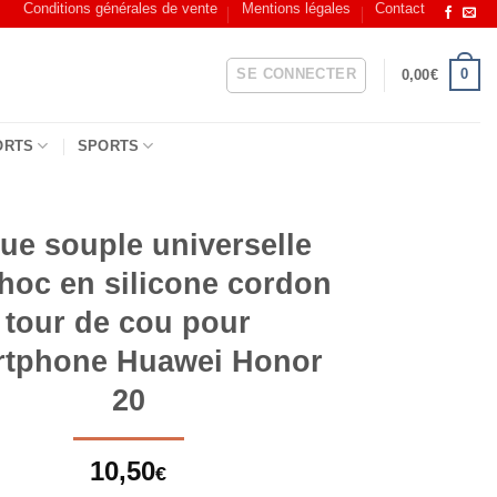
Conditions générales de vente
Mentions légales
Contact
SE CONNECTER
0
0,00
€
ORTS
SPORTS
ue souple universelle
choc en silicone cordon
tour de cou pour
rtphone Huawei Honor
20
10,50
€