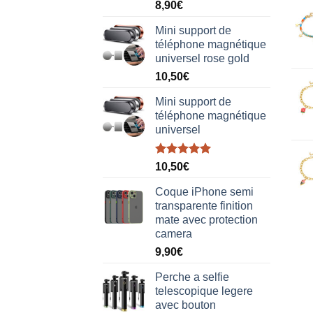
Note
5.00
8,90
€
sur 5
Mini support de
téléphone magnétique
universel rose gold
10,50
€
Mini support de
téléphone magnétique
universel
Note
5.00
10,50
€
sur 5
Coque iPhone semi
transparente finition
mate avec protection
camera
9,90
€
Perche a selfie
telescopique legere
avec bouton