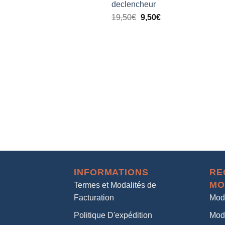
declencheur
19,50
€
9,50
€
INFORMATIONS
RE
MO
Termes et Modalités de
Facturation
Mod
Politique D'expédition
Mod