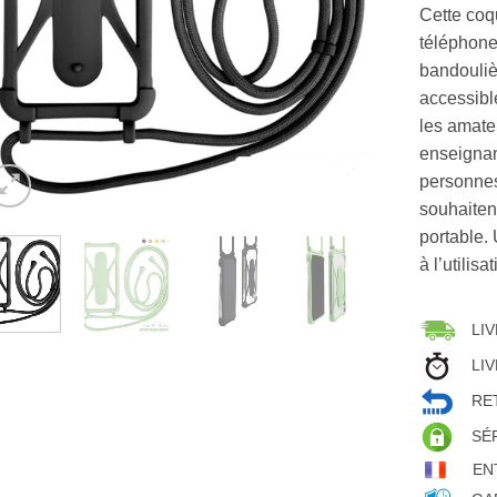
Cette coq
téléphone
bandoulièr
accessibl
les amate
enseignan
personnes
souhaiten
portable.
à l’utilis
LIV
LIV
RET
SÉ
EN