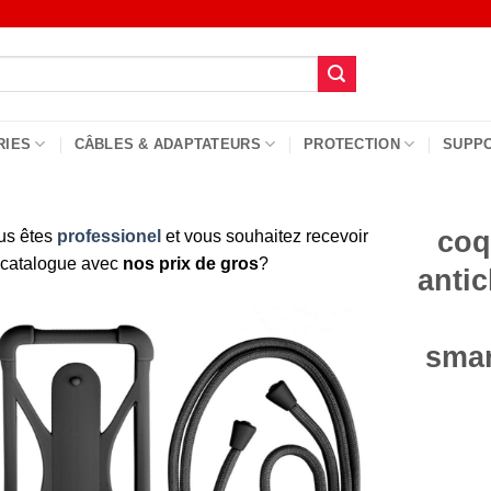
RIES
CÂBLES & ADAPTATEURS
PROTECTION
SUPP
coq
us êtes
professionel
et vous souhaitez recevoir
 catalogue avec
nos prix de gros
?
anti
sma