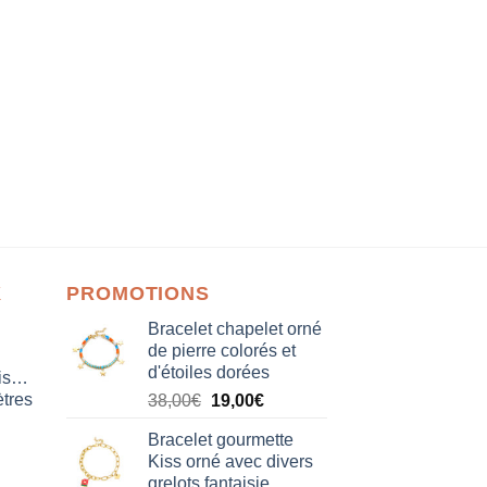
X
PROMOTIONS
Bracelet chapelet orné
de pierre colorés et
d'étoiles dorées
isation
tres
Le
Le
38,00
€
19,00
€
prix
prix
Bracelet gourmette
initial
actuel
Kiss orné avec divers
était :
est :
grelots fantaisie