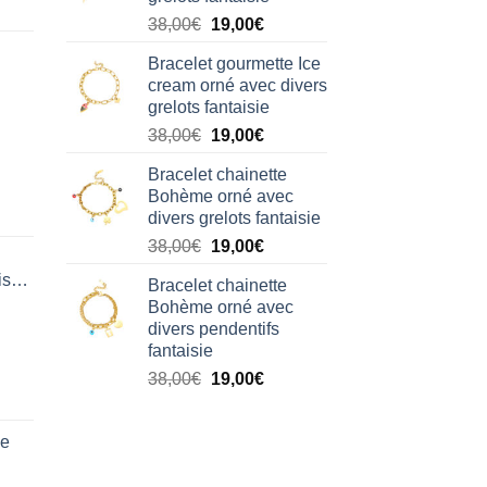
38,00€.
19,00€.
Le
Le
38,00
€
19,00
€
prix
prix
Bracelet gourmette Ice
initial
actuel
cream orné avec divers
était :
est :
grelots fantaisie
38,00€.
19,00€.
Le
Le
38,00
€
19,00
€
prix
prix
Bracelet chainette
initial
actuel
Bohème orné avec
était :
est :
divers grelots fantaisie
38,00€.
19,00€.
Le
Le
38,00
€
19,00
€
prix
prix
isation
Bracelet chainette
initial
actuel
Bohème orné avec
était :
est :
divers pendentifs
38,00€.
19,00€.
fantaisie
Le
Le
38,00
€
19,00
€
prix
prix
initial
actuel
de
était :
est :
38,00€.
19,00€.