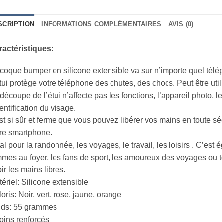
SCRIPTION
INFORMATIONS COMPLÉMENTAIRES
AVIS (0)
ractéristiques:
coque bumper en silicone extensible va sur n’importe quel télé
tui protège votre téléphone des chutes, des chocs. Peut être ut
découpe de l’étui n’affecte pas les fonctions, l’appareil photo, le f
dentification du visage.
est si sûr et ferme que vous pouvez libérer vos mains en toute sé
re smartphone.
al pour la randonnée, les voyages, le travail, les loisirs . C’est
mes au foyer, les fans de sport, les amoureux des voyages ou 
ir les mains libres.
ériel: Silicone extensible
oris: Noir, vert, rose, jaune, orange
ids: 55 grammes
oins renforcés