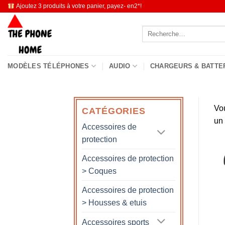
Passer
Ajoutez 3 produits à votre panier, payez- en2*!
au
Recherche
contenu
pour :
MODÈLES TÉLÉPHONES
AUDIO
CHARGEURS & BATTE
Vo
CATÉGORIES
un
Accessoires de
protection
Accessoires de protection
> Coques
Accessoires de protection
> Housses & etuis
Accessoires sports