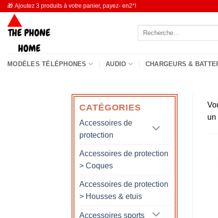
Passer
🎁 Ajoutez 3 produits à votre panier, payez- en2*!
au
Recherche
contenu
pour :
MODÈLES TÉLÉPHONES
AUDIO
CHARGEURS & BATTE
Vo
CATÉGORIES
un
Accessoires de
protection
Accessoires de protection
> Coques
Accessoires de protection
> Housses & etuis
Accessoires sports