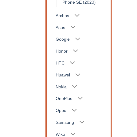
X ( or rose )
X ( Or/dorée )
iPhone SE (2020)
9,50
€
9,50
€
Archos
Asus
Google
Honor
HTC
Huawei
Nokia
OnePlus
Oppo
Samsung
Wiko