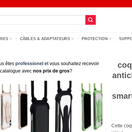
RIES
CÂBLES & ADAPTATEURS
PROTECTION
SUPP
coq
us êtes
professionel
et vous souhaitez recevoir
 catalogue avec
nos prix de gros
?
anti
smar
Cette coq