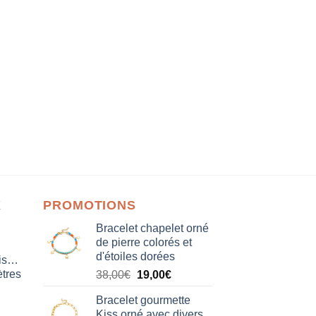
X
PROMOTIONS
Bracelet chapelet orné
de pierre colorés et
d'étoiles dorées
isation
tres
Le
Le
38,00
€
19,00
€
prix
prix
Bracelet gourmette
initial
actuel
Kiss orné avec divers