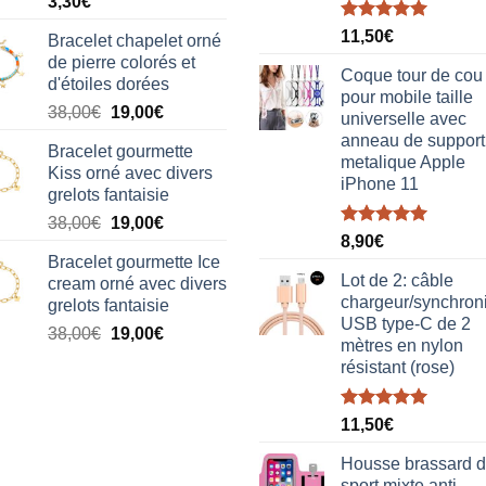
3,30
€
Note
5.00
11,50
€
Bracelet chapelet orné
sur 5
de pierre colorés et
Coque tour de cou
d'étoiles dorées
pour mobile taille
Le
Le
38,00
€
19,00
€
universelle avec
prix
prix
anneau de support
Bracelet gourmette
initial
actuel
metalique Apple
Kiss orné avec divers
était :
est :
iPhone 11
grelots fantaisie
38,00€.
19,00€.
Le
Le
38,00
€
19,00
€
Note
5.00
8,90
€
prix
prix
sur 5
Bracelet gourmette Ice
initial
actuel
Lot de 2: câble
cream orné avec divers
était :
est :
chargeur/synchron
grelots fantaisie
38,00€.
19,00€.
USB type-C de 2
Le
Le
38,00
€
19,00
€
mètres en nylon
prix
prix
résistant (rose)
initial
actuel
était :
est :
Note
5.00
38,00€.
19,00€.
11,50
€
sur 5
Housse brassard 
sport mixte anti