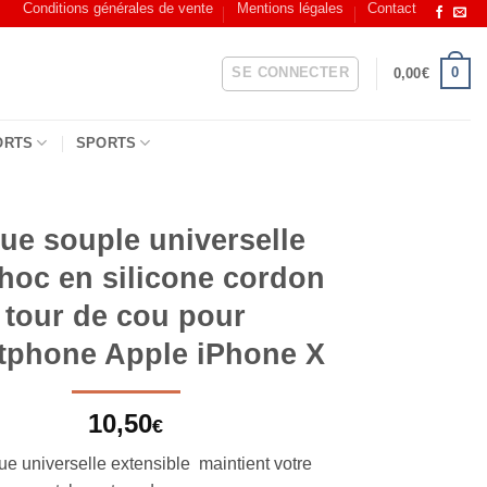
Conditions générales de vente
Mentions légales
Contact
SE CONNECTER
0
0,00
€
ORTS
SPORTS
ue souple universelle
choc en silicone cordon
tour de cou pour
tphone Apple iPhone X
10,50
€
ue universelle extensible maintient votre