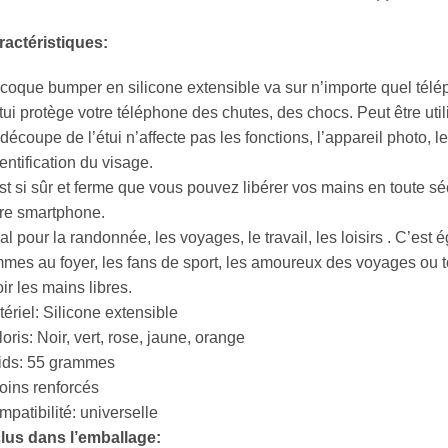
ractéristiques:
coque bumper en silicone extensible va sur n’importe quel télé
tui protège votre téléphone des chutes, des chocs. Peut être ut
découpe de l’étui n’affecte pas les fonctions, l’appareil photo, le f
dentification du visage.
est si sûr et ferme que vous pouvez libérer vos mains en toute sé
re smartphone.
al pour la randonnée, les voyages, le travail, les loisirs . C’est
mes au foyer, les fans de sport, les amoureux des voyages ou 
ir les mains libres.
ériel: Silicone extensible
oris: Noir, vert, rose, jaune, orange
ids: 55 grammes
oins renforcés
patibilité: universelle
clus dans l’emballage: