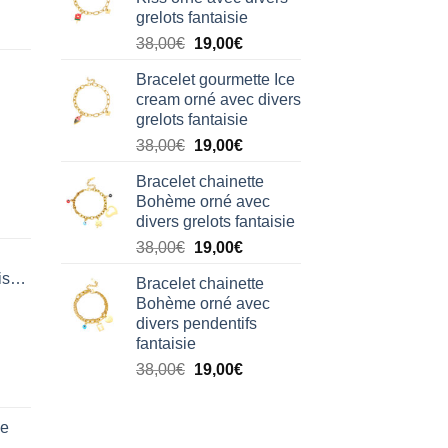
était :
est :
grelots fantaisie
38,00€.
19,00€.
Le
Le
38,00
€
19,00
€
prix
prix
Bracelet gourmette Ice
initial
actuel
cream orné avec divers
était :
est :
grelots fantaisie
38,00€.
19,00€.
Le
Le
38,00
€
19,00
€
prix
prix
Bracelet chainette
initial
actuel
Bohème orné avec
était :
est :
divers grelots fantaisie
38,00€.
19,00€.
Le
Le
38,00
€
19,00
€
prix
prix
isation
Bracelet chainette
initial
actuel
Bohème orné avec
était :
est :
divers pendentifs
38,00€.
19,00€.
fantaisie
Le
Le
38,00
€
19,00
€
prix
prix
initial
actuel
de
était :
est :