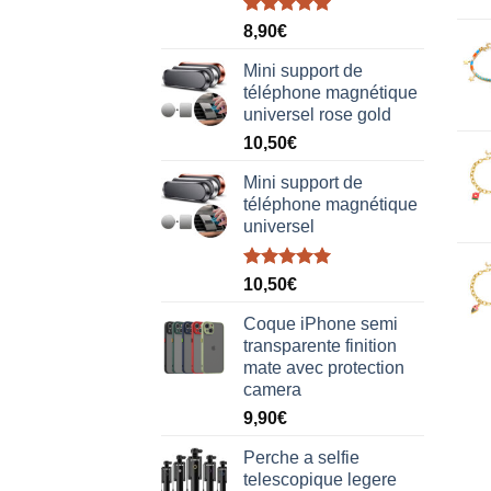
Note
5.00
8,90
€
sur 5
Mini support de
téléphone magnétique
universel rose gold
10,50
€
Mini support de
téléphone magnétique
universel
Note
5.00
10,50
€
sur 5
Coque iPhone semi
transparente finition
mate avec protection
camera
9,90
€
Perche a selfie
telescopique legere