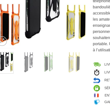
téléphone
bandoulièr
accessibl
les amate
enseignan
personnes
souhaiten
portable.
à l’utilis
LIV
LIV
RET
SÉ
EN
GAR