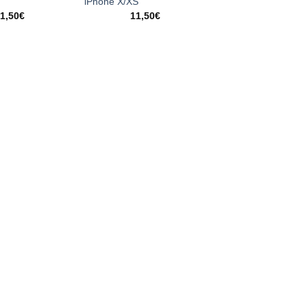
iPhone X/XS
1,50
€
11,50
€