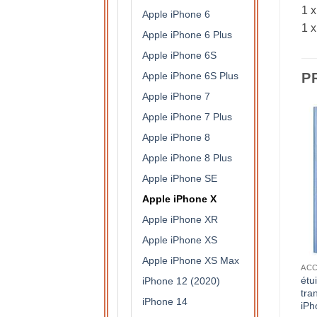
1 x
Apple iPhone 6
1 x
Apple iPhone 6 Plus
Apple iPhone 6S
Apple iPhone 6S Plus
P
Apple iPhone 7
Apple iPhone 7 Plus
Apple iPhone 8
Apple iPhone 8 Plus
Apple iPhone SE
Apple iPhone X
Apple iPhone XR
Apple iPhone XS
Apple iPhone XS Max
S DE PROTECTION
APPLE IPHONE X
APPLE IPHONE X
rt
Coque luxueuse en silicone
Coque luxueuse en silicone
étu
iPhone 12 (2020)
de qualité supérieure avec
de qualité supérieure avec
tra
iPhone 14
finition chrome pour iPhone
finition chrome pour iPhone
iPh