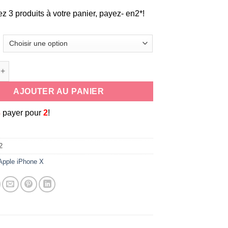
ez 3 produits à votre panier, payez- en2*!
de coque souple universelle antichoc en silicone cordon tour de
AJOUTER AU PANIER
3
payer pour
2
!
2
Apple iPhone X