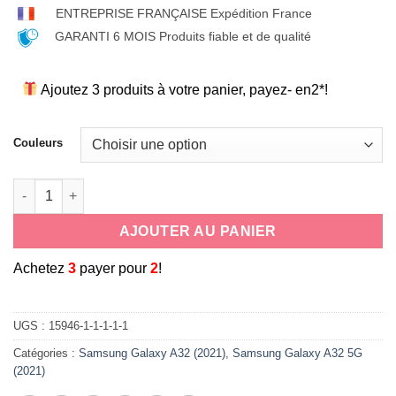
ENTREPRISE FRANÇAISE Expédition France
GARANTI 6 MOIS Produits fiable et de qualité
Ajoutez 3 produits à votre panier, payez- en2*!
Couleurs
quantité de coque souple antichoc en silicone cordon tour d
AJOUTER AU PANIER
A
chetez
3
payer pour
2
!
UGS :
15946-1-1-1-1-1
Catégories :
Samsung Galaxy A32 (2021)
,
Samsung Galaxy A32 5G
(2021)