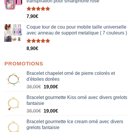
transpiration pour smartphone rose
Note
5.00
7,90
€
sur 5
Coque tour de cou pour mobile taille universelle
avec anneau de support metalique ( 7 couleurs )
Note
5.00
8,90
€
sur 5
PROMOTIONS
Bracelet chapelet orné de pierre colorés et
d'étoiles dorées
Le
Le
38,00
€
19,00
€
prix
prix
Bracelet gourmette Kiss orné avec divers grelots
initial
actuel
fantaisie
était :
est :
Le
Le
38,00
€
19,00
€
38,00€.
19,00€.
prix
prix
Bracelet gourmette Ice cream orné avec divers
initial
actuel
grelots fantaisie
était :
est :