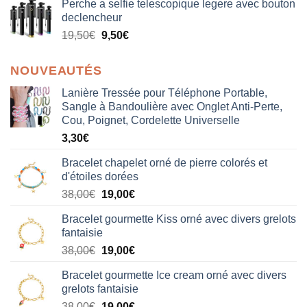
Perche a selfie telescopique legere avec bouton
declencheur
19,50
€
9,50
€
NOUVEAUTÉS
Lanière Tressée pour Téléphone Portable,
Sangle à Bandoulière avec Onglet Anti-Perte,
Cou, Poignet, Cordelette Universelle
3,30
€
Bracelet chapelet orné de pierre colorés et
d'étoiles dorées
Le
Le
38,00
€
19,00
€
prix
prix
Bracelet gourmette Kiss orné avec divers grelots
initial
actuel
fantaisie
était :
est :
Le
Le
38,00
€
19,00
€
38,00€.
19,00€.
prix
prix
Bracelet gourmette Ice cream orné avec divers
initial
actuel
grelots fantaisie
était :
est :
Le
Le
38,00
€
19,00
€