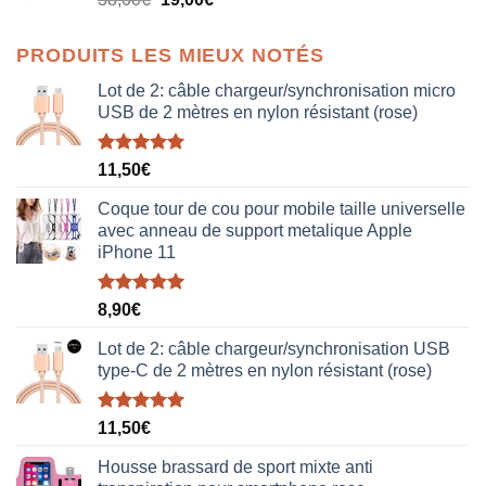
38,00€.
19,00€.
prix
prix
initial
actuel
PRODUITS LES MIEUX NOTÉS
était :
est :
38,00€.
19,00€.
Lot de 2: câble chargeur/synchronisation micro
USB de 2 mètres en nylon résistant (rose)
Note
5.00
11,50
€
sur 5
Coque tour de cou pour mobile taille universelle
avec anneau de support metalique Apple
iPhone 11
Note
5.00
8,90
€
sur 5
Lot de 2: câble chargeur/synchronisation USB
type-C de 2 mètres en nylon résistant (rose)
Note
5.00
11,50
€
sur 5
Housse brassard de sport mixte anti