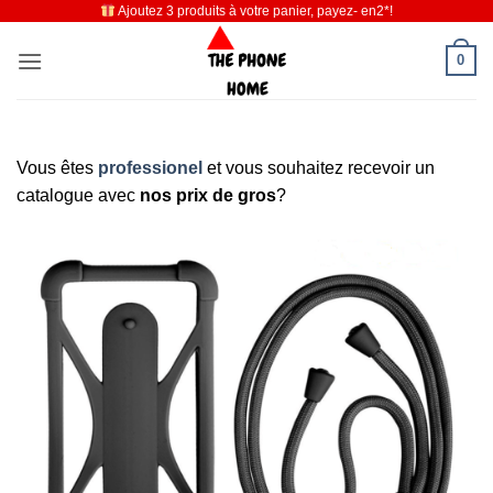
Ajoutez 3 produits à votre panier, payez- en2*!
Passer
au
0
contenu
Vous êtes
professionel
et vous souhaitez recevoir un
catalogue avec
nos prix de gros
?