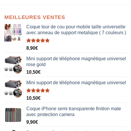
MEILLEURES VENTES
Coque tour de cou pour mobile taille universelle
avec anneau de support metalique ( 7 couleurs )
Note
5.00
8,90
€
sur 5
Mini support de téléphone magnétique universel
rose gold
10,50
€
Mini support de téléphone magnétique universel
Note
5.00
10,50
€
sur 5
Coque iPhone semi transparente finition mate
avec protection camera
9,90
€