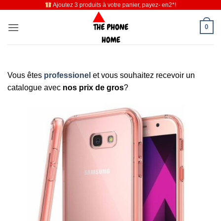
Ajoutez 3 produits à votre panier, payez- en2*!
Passer
au
0
contenu
Vous êtes
professionel
et vous souhaitez recevoir un
catalogue avec
nos prix de gros
?