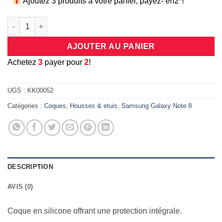
Ajoutez 3 produits à votre panier, payez- en2*!
quantité de Coque protection intégrale 360 degrés en silicone
AJOUTER AU PANIER
A
chetez
3
payer pour
2
!
UGS :
KK00052
Catégories :
Coques
,
Housses & etuis
,
Samsung Galaxy Note 8
DESCRIPTION
AVIS (0)
Coque en silicone offrant une protection intégrale.