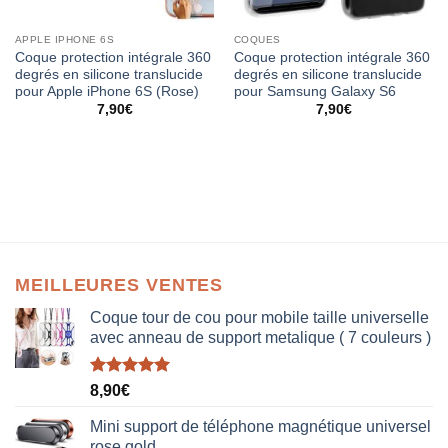
APPLE IPHONE 6S
COQUES
Coque protection intégrale 360
Coque protection intégrale 360
degrés en silicone translucide
degrés en silicone translucide
pour Apple iPhone 6S (Rose)
pour Samsung Galaxy S6
7,90
€
7,90
€
MEILLEURES VENTES
Coque tour de cou pour mobile taille universelle
avec anneau de support metalique ( 7 couleurs )
Note
5.00
8,90
€
sur 5
Mini support de téléphone magnétique universel
rose gold