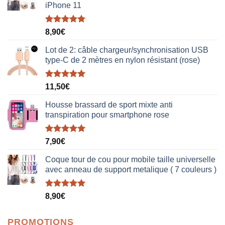
iPhone 11
Note
5.00
8,90
€
sur 5
Lot de 2: câble chargeur/synchronisation USB
type-C de 2 mètres en nylon résistant (rose)
Note
5.00
11,50
€
sur 5
Housse brassard de sport mixte anti
transpiration pour smartphone rose
Note
5.00
7,90
€
sur 5
Coque tour de cou pour mobile taille universelle
avec anneau de support metalique ( 7 couleurs )
Note
5.00
8,90
€
sur 5
PROMOTIONS