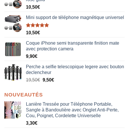
10,50
€
Mini support de téléphone magnétique universel
Note
5.00
10,50
€
sur 5
Coque iPhone semi transparente finition mate
avec protection camera
9,90
€
Perche a selfie telescopique legere avec bouton
declencheur
19,50
€
9,50
€
NOUVEAUTÉS
Lanière Tressée pour Téléphone Portable,
Sangle à Bandoulière avec Onglet Anti-Perte,
Cou, Poignet, Cordelette Universelle
3,30
€