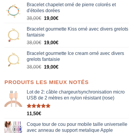
Bracelet chapelet orné de pierre colorés et
d'étoiles dorées
Le
Le
38,00
€
19,00
€
prix
prix
Bracelet gourmette Kiss orné avec divers grelots
initial
actuel
fantaisie
était :
est :
Le
Le
38,00
€
19,00
€
38,00€.
19,00€.
prix
prix
Bracelet gourmette Ice cream orné avec divers
initial
actuel
grelots fantaisie
était :
est :
Le
Le
38,00
€
19,00
€
38,00€.
19,00€.
prix
prix
initial
actuel
PRODUITS LES MIEUX NOTÉS
était :
est :
38,00€.
19,00€.
Lot de 2: câble chargeur/synchronisation micro
USB de 2 mètres en nylon résistant (rose)
Note
5.00
11,50
€
sur 5
Coque tour de cou pour mobile taille universelle
avec anneau de support metalique Apple