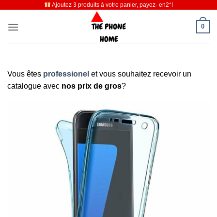
Ajoutez 3 produits à votre panier, payez- en2*!
Passer
au
0
contenu
Vous êtes
professionel
et vous souhaitez recevoir un
catalogue avec
nos prix de gros
?