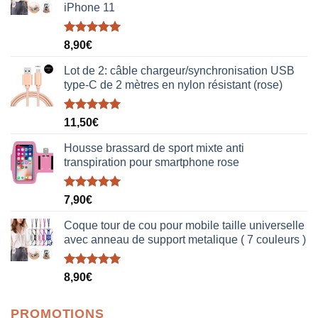
iPhone 11
Note
5.00
8,90
€
sur 5
Lot de 2: câble chargeur/synchronisation USB
type-C de 2 mètres en nylon résistant (rose)
Note
5.00
11,50
€
sur 5
Housse brassard de sport mixte anti
transpiration pour smartphone rose
Note
5.00
7,90
€
sur 5
Coque tour de cou pour mobile taille universelle
avec anneau de support metalique ( 7 couleurs )
Note
5.00
8,90
€
sur 5
PROMOTIONS