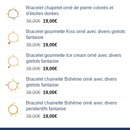
Bracelet chapelet orné de pierre colorés et
d'étoiles dorées
Le
Le
38,00
€
19,00
€
prix
prix
Bracelet gourmette Kiss orné avec divers grelots
initial
actuel
fantaisie
était :
est :
Le
Le
38,00
€
19,00
€
38,00€.
19,00€.
prix
prix
Bracelet gourmette Ice cream orné avec divers
initial
actuel
grelots fantaisie
était :
est :
Le
Le
38,00
€
19,00
€
38,00€.
19,00€.
prix
prix
Bracelet chainette Bohème orné avec divers
initial
actuel
grelots fantaisie
était :
est :
Le
Le
38,00
€
19,00
€
38,00€.
19,00€.
prix
prix
Bracelet chainette Bohème orné avec divers
initial
actuel
pendentifs fantaisie
était :
est :
Le
Le
38,00
€
19,00
€
38,00€.
19,00€.
prix
prix
initial
actuel