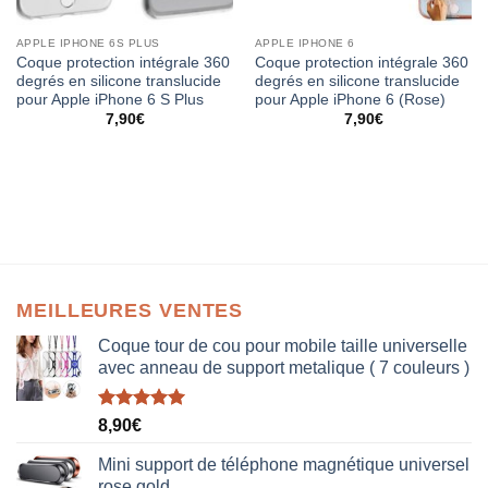
APPLE IPHONE 6S PLUS
APPLE IPHONE 6
Coque protection intégrale 360
Coque protection intégrale 360
degrés en silicone translucide
degrés en silicone translucide
pour Apple iPhone 6 S Plus
pour Apple iPhone 6 (Rose)
7,90
€
7,90
€
MEILLEURES VENTES
Coque tour de cou pour mobile taille universelle
avec anneau de support metalique ( 7 couleurs )
Note
5.00
8,90
€
sur 5
Mini support de téléphone magnétique universel
rose gold