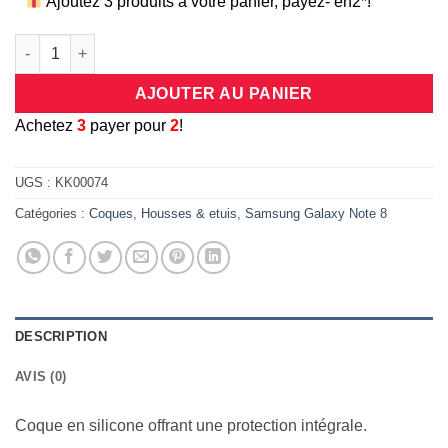
Ajoutez 3 produits à votre panier, payez- en2*!
quantité de Coque protection intégrale 360 degrés en silicone
AJOUTER AU PANIER
A
chetez
3
payer pour
2
!
UGS :
KK00074
Catégories :
Coques
,
Housses & etuis
,
Samsung Galaxy Note 8
DESCRIPTION
AVIS (0)
Coque en silicone offrant une protection intégrale.