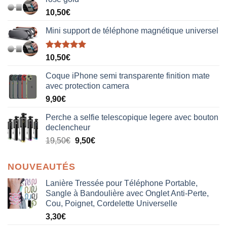
10,50
€
Mini support de téléphone magnétique universel
Note
5.00
10,50
€
sur 5
Coque iPhone semi transparente finition mate
avec protection camera
9,90
€
Perche a selfie telescopique legere avec bouton
declencheur
19,50
€
9,50
€
NOUVEAUTÉS
Lanière Tressée pour Téléphone Portable,
Sangle à Bandoulière avec Onglet Anti-Perte,
Cou, Poignet, Cordelette Universelle
3,30
€