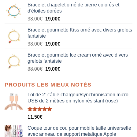
Bracelet chapelet orné de pierre colorés et
d'étoiles dorées
Le
Le
38,00
€
19,00
€
prix
prix
Bracelet gourmette Kiss orné avec divers grelots
initial
actuel
fantaisie
était :
est :
Le
Le
38,00
€
19,00
€
38,00€.
19,00€.
prix
prix
Bracelet gourmette Ice cream orné avec divers
initial
actuel
grelots fantaisie
était :
est :
Le
Le
38,00
€
19,00
€
38,00€.
19,00€.
prix
prix
initial
actuel
PRODUITS LES MIEUX NOTÉS
était :
est :
38,00€.
19,00€.
Lot de 2: câble chargeur/synchronisation micro
USB de 2 mètres en nylon résistant (rose)
Note
5.00
11,50
€
sur 5
Coque tour de cou pour mobile taille universelle
avec anneau de support metalique Apple