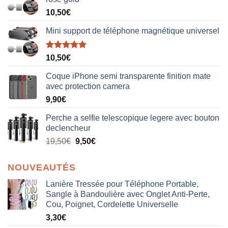
10,50
€
Mini support de téléphone magnétique universel
Note
5.00
10,50
€
sur 5
Coque iPhone semi transparente finition mate
avec protection camera
9,90
€
Perche a selfie telescopique legere avec bouton
declencheur
19,50
€
9,50
€
NOUVEAUTÉS
Lanière Tressée pour Téléphone Portable,
Sangle à Bandoulière avec Onglet Anti-Perte,
Cou, Poignet, Cordelette Universelle
3,30
€