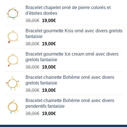
Bracelet chapelet orné de pierre colorés et
d'étoiles dorées
Le
Le
38,00
€
19,00
€
prix
prix
Bracelet gourmette Kiss orné avec divers grelots
initial
actuel
fantaisie
était :
est :
Le
Le
38,00
€
19,00
€
38,00€.
19,00€.
prix
prix
Bracelet gourmette Ice cream orné avec divers
initial
actuel
grelots fantaisie
était :
est :
Le
Le
38,00
€
19,00
€
38,00€.
19,00€.
prix
prix
Bracelet chainette Bohème orné avec divers
initial
actuel
grelots fantaisie
était :
est :
Le
Le
38,00
€
19,00
€
38,00€.
19,00€.
prix
prix
Bracelet chainette Bohème orné avec divers
initial
actuel
pendentifs fantaisie
était :
est :
Le
Le
38,00
€
19,00
€
38,00€.
19,00€.
prix
prix
initial
actuel