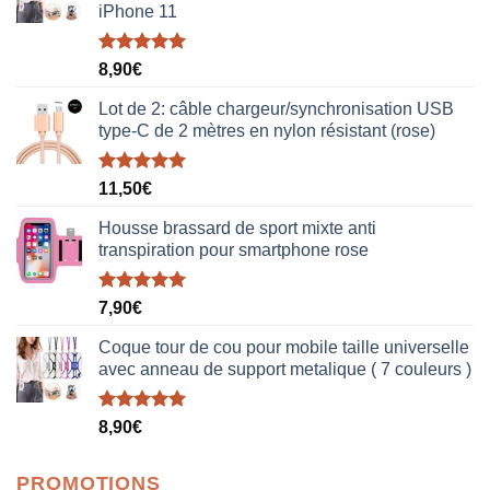
iPhone 11
Note
5.00
8,90
€
sur 5
Lot de 2: câble chargeur/synchronisation USB
type-C de 2 mètres en nylon résistant (rose)
Note
5.00
11,50
€
sur 5
Housse brassard de sport mixte anti
transpiration pour smartphone rose
Note
5.00
7,90
€
sur 5
Coque tour de cou pour mobile taille universelle
avec anneau de support metalique ( 7 couleurs )
Note
5.00
8,90
€
sur 5
PROMOTIONS