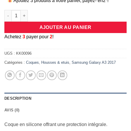
Ajoutez 3 produits à votre panier, payez- en2*!
quantité de Coque protection intégrale 360 degrés en silicone
AJOUTER AU PANIER
A
chetez
3
payer pour
2
!
UGS :
KK00096
Catégories :
Coques
,
Housses & etuis
,
Samsung Galaxy A3 2017
DESCRIPTION
AVIS (0)
Coque en silicone offrant une protection intégrale.