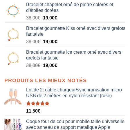
Bracelet chapelet orné de pierre colorés et
d'étoiles dorées
Le
Le
38,00
€
19,00
€
prix
prix
Bracelet gourmette Kiss orné avec divers grelots
initial
actuel
fantaisie
était :
est :
Le
Le
38,00
€
19,00
€
38,00€.
19,00€.
prix
prix
Bracelet gourmette Ice cream orné avec divers
initial
actuel
grelots fantaisie
était :
est :
Le
Le
38,00
€
19,00
€
38,00€.
19,00€.
prix
prix
initial
actuel
PRODUITS LES MIEUX NOTÉS
était :
est :
38,00€.
19,00€.
Lot de 2: câble chargeur/synchronisation micro
USB de 2 mètres en nylon résistant (rose)
Note
5.00
11,50
€
sur 5
Coque tour de cou pour mobile taille universelle
avec anneau de support metalique Apple