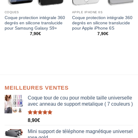
COQUES
APPLE IPHONE 6S
Coque protection intégrale 360
Coque protection intégrale 360
degrés en silicone translucide
degrés en silicone translucide
pour Samsung Galaxy S9+
pour Apple iPhone 6S
7,90
€
7,90
€
MEILLEURES VENTES
Coque tour de cou pour mobile taille universelle
avec anneau de support metalique ( 7 couleurs )
Note
5.00
8,90
€
sur 5
Mini support de téléphone magnétique universel
rose gold