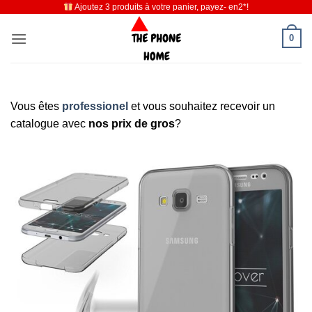
Ajoutez 3 produits à votre panier, payez- en2*!
Passer
au
0
contenu
Vous êtes
professionel
et vous souhaitez recevoir un
catalogue avec
nos prix de gros
?