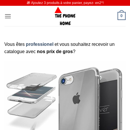
🎁 Ajoutez 3 produits à votre panier, payez- en2*!
Passer
au
0
contenu
Vous êtes
professionel
et vous souhaitez recevoir un
catalogue avec
nos prix de gros
?