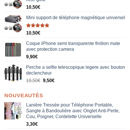
10,50
€
Mini support de téléphone magnétique universel
Note
5.00
10,50
€
sur 5
Coque iPhone semi transparente finition mate
avec protection camera
9,90
€
Perche a selfie telescopique legere avec bouton
declencheur
19,50
€
9,50
€
NOUVEAUTÉS
Lanière Tressée pour Téléphone Portable,
Sangle à Bandoulière avec Onglet Anti-Perte,
Cou, Poignet, Cordelette Universelle
3,30
€