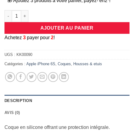
🎁 Ajoutez 3 produits à votre panier, payez- en2*!
quantité de Coque protection intégrale 360 degrés en silicone
AJOUTER AU PANIER
A
chetez
3
payer pour
2
!
UGS :
KK00090
Catégories :
Apple iPhone 6S
,
Coques
,
Housses & etuis
DESCRIPTION
AVIS (0)
Coque en silicone offrant une protection intégrale.