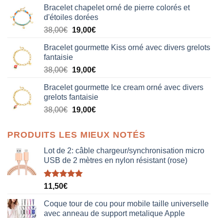
Bracelet chapelet orné de pierre colorés et
d'étoiles dorées
Le
Le
38,00
€
19,00
€
prix
prix
Bracelet gourmette Kiss orné avec divers grelots
initial
actuel
fantaisie
était :
est :
Le
Le
38,00
€
19,00
€
38,00€.
19,00€.
prix
prix
Bracelet gourmette Ice cream orné avec divers
initial
actuel
grelots fantaisie
était :
est :
Le
Le
38,00
€
19,00
€
38,00€.
19,00€.
prix
prix
initial
actuel
PRODUITS LES MIEUX NOTÉS
était :
est :
38,00€.
19,00€.
Lot de 2: câble chargeur/synchronisation micro
USB de 2 mètres en nylon résistant (rose)
Note
5.00
11,50
€
sur 5
Coque tour de cou pour mobile taille universelle
avec anneau de support metalique Apple