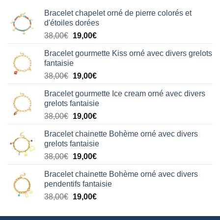
Bracelet chapelet orné de pierre colorés et
d'étoiles dorées
Le
Le
38,00
€
19,00
€
prix
prix
Bracelet gourmette Kiss orné avec divers grelots
initial
actuel
fantaisie
était :
est :
Le
Le
38,00
€
19,00
€
38,00€.
19,00€.
prix
prix
Bracelet gourmette Ice cream orné avec divers
initial
actuel
grelots fantaisie
était :
est :
Le
Le
38,00
€
19,00
€
38,00€.
19,00€.
prix
prix
Bracelet chainette Bohème orné avec divers
initial
actuel
grelots fantaisie
était :
est :
Le
Le
38,00
€
19,00
€
38,00€.
19,00€.
prix
prix
Bracelet chainette Bohème orné avec divers
initial
actuel
pendentifs fantaisie
était :
est :
Le
Le
38,00
€
19,00
€
38,00€.
19,00€.
prix
prix
initial
actuel