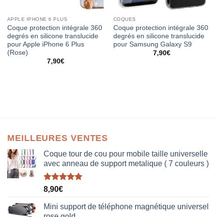
APPLE IPHONE 6 PLUS
COQUES
Coque protection intégrale 360
Coque protection intégrale 360
degrés en silicone translucide
degrés en silicone translucide
pour Apple iPhone 6 Plus
pour Samsung Galaxy S9
(Rose)
7,90
€
7,90
€
MEILLEURES VENTES
Coque tour de cou pour mobile taille universelle
avec anneau de support metalique ( 7 couleurs )
Note
5.00
8,90
€
sur 5
Mini support de téléphone magnétique universel
rose gold