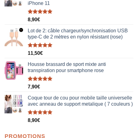
iPhone 11
Note
5.00
8,90
€
sur 5
Lot de 2: câble chargeur/synchronisation USB
type-C de 2 mètres en nylon résistant (rose)
Note
5.00
11,50
€
sur 5
Housse brassard de sport mixte anti
transpiration pour smartphone rose
Note
5.00
7,90
€
sur 5
Coque tour de cou pour mobile taille universelle
avec anneau de support metalique ( 7 couleurs )
Note
5.00
8,90
€
sur 5
PROMOTIONS