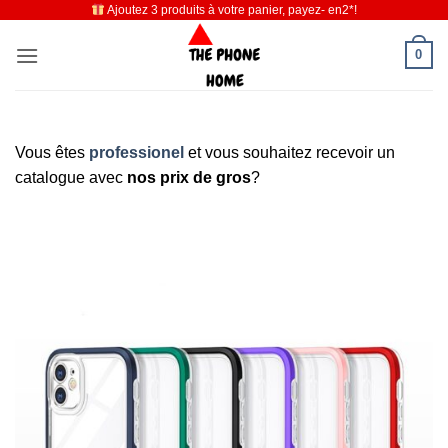
Ajoutez 3 produits à votre panier, payez- en2*!
Passer
au
0
contenu
Vous êtes
professionel
et vous souhaitez recevoir un
catalogue avec
nos prix de gros
?