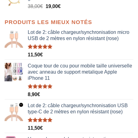
était :
est :
Le
Le
38,00
€
19,00
€
38,00€.
19,00€.
prix
prix
initial
actuel
PRODUITS LES MIEUX NOTÉS
était :
est :
38,00€.
19,00€.
Lot de 2: câble chargeur/synchronisation micro
USB de 2 mètres en nylon résistant (rose)
Note
5.00
11,50
€
sur 5
Coque tour de cou pour mobile taille universelle
avec anneau de support metalique Apple
iPhone 11
Note
5.00
8,90
€
sur 5
Lot de 2: câble chargeur/synchronisation USB
type-C de 2 mètres en nylon résistant (rose)
Note
5.00
11,50
€
sur 5