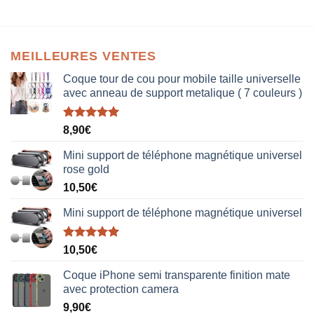
MEILLEURES VENTES
Coque tour de cou pour mobile taille universelle
avec anneau de support metalique ( 7 couleurs )
Note
5.00
8,90
€
sur 5
Mini support de téléphone magnétique universel
rose gold
10,50
€
Mini support de téléphone magnétique universel
Note
5.00
10,50
€
sur 5
Coque iPhone semi transparente finition mate
avec protection camera
9,90
€