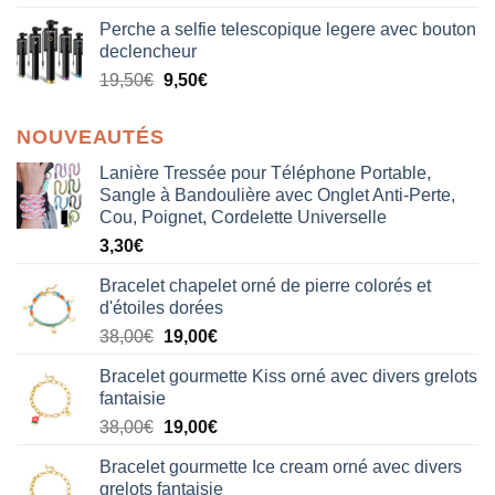
Perche a selfie telescopique legere avec bouton
declencheur
19,50
€
9,50
€
NOUVEAUTÉS
Lanière Tressée pour Téléphone Portable,
Sangle à Bandoulière avec Onglet Anti-Perte,
Cou, Poignet, Cordelette Universelle
3,30
€
Bracelet chapelet orné de pierre colorés et
d'étoiles dorées
Le
Le
38,00
€
19,00
€
prix
prix
Bracelet gourmette Kiss orné avec divers grelots
initial
actuel
fantaisie
était :
est :
Le
Le
38,00
€
19,00
€
38,00€.
19,00€.
prix
prix
Bracelet gourmette Ice cream orné avec divers
initial
actuel
grelots fantaisie