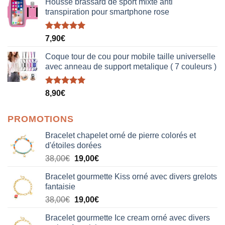
Housse brassard de sport mixte anti
transpiration pour smartphone rose
Note
5.00
7,90
€
sur 5
Coque tour de cou pour mobile taille universelle
avec anneau de support metalique ( 7 couleurs )
Note
5.00
8,90
€
sur 5
PROMOTIONS
Bracelet chapelet orné de pierre colorés et
d'étoiles dorées
Le
Le
38,00
€
19,00
€
prix
prix
Bracelet gourmette Kiss orné avec divers grelots
initial
actuel
fantaisie
était :
est :
Le
Le
38,00
€
19,00
€
38,00€.
19,00€.
prix
prix
Bracelet gourmette Ice cream orné avec divers
initial
actuel