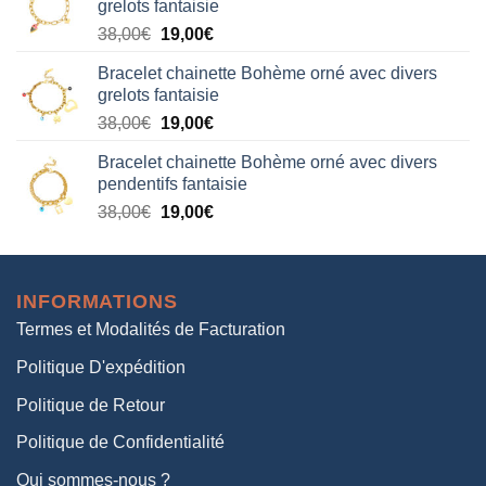
grelots fantaisie
était :
est :
Le
Le
38,00
€
19,00
€
38,00€.
19,00€.
prix
prix
Bracelet chainette Bohème orné avec divers
initial
actuel
grelots fantaisie
était :
est :
Le
Le
38,00
€
19,00
€
38,00€.
19,00€.
prix
prix
Bracelet chainette Bohème orné avec divers
initial
actuel
pendentifs fantaisie
était :
est :
Le
Le
38,00
€
19,00
€
38,00€.
19,00€.
prix
prix
initial
actuel
était :
est :
INFORMATIONS
38,00€.
19,00€.
Termes et Modalités de Facturation
Politique D'expédition
Politique de Retour
Politique de Confidentialité
Qui sommes-nous ?