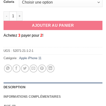
Coloris
quantité de coque hybride robuste triple protection pour Apple 
AJOUTER AU PANIER
A
chetez
3
payer pour
2
!
UGS :
52071-21-1-2-1
Catégorie :
Apple iPhone 11
DESCRIPTION
INFORMATIONS COMPLÉMENTAIRES