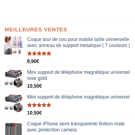
MEILLEURES VENTES
Coque tour de cou pour mobile taille universelle
avec anneau de support metalique ( 7 couleurs )
Note
5.00
8,90
€
sur 5
Mini support de téléphone magnétique universel
rose gold
10,50
€
Mini support de téléphone magnétique universel
Note
5.00
10,50
€
sur 5
Coque iPhone semi transparente finition mate
avec protection camera