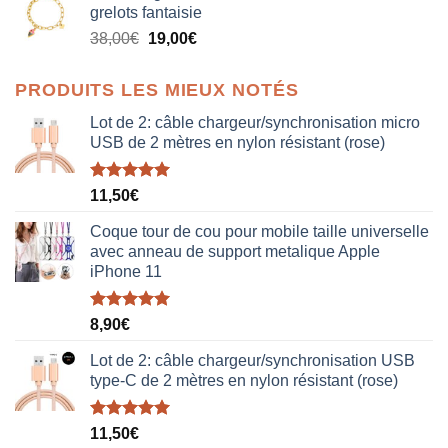
grelots fantaisie
était :
est :
Le
Le
38,00
€
19,00
€
38,00€.
19,00€.
prix
prix
initial
actuel
PRODUITS LES MIEUX NOTÉS
était :
est :
38,00€.
19,00€.
Lot de 2: câble chargeur/synchronisation micro
USB de 2 mètres en nylon résistant (rose)
Note
5.00
11,50
€
sur 5
Coque tour de cou pour mobile taille universelle
avec anneau de support metalique Apple
iPhone 11
Note
5.00
8,90
€
sur 5
Lot de 2: câble chargeur/synchronisation USB
type-C de 2 mètres en nylon résistant (rose)
Note
5.00
11,50
€
sur 5