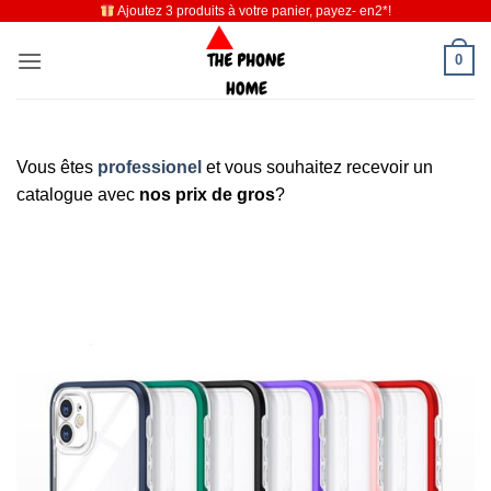
Ajoutez 3 produits à votre panier, payez- en2*!
Passer
au
0
contenu
Vous êtes
professionel
et vous souhaitez recevoir un
catalogue avec
nos prix de gros
?