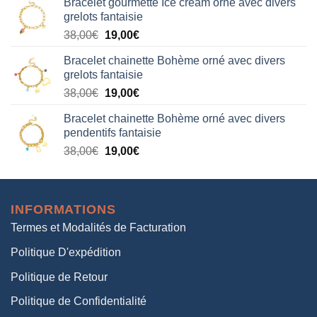
Bracelet gourmette Ice cream orné avec divers
initial
actuel
grelots fantaisie
était :
est :
Le
Le
38,00
€
19,00
€
38,00€.
19,00€.
prix
prix
Bracelet chainette Bohème orné avec divers
initial
actuel
grelots fantaisie
était :
est :
Le
Le
38,00
€
19,00
€
38,00€.
19,00€.
prix
prix
Bracelet chainette Bohème orné avec divers
initial
actuel
pendentifs fantaisie
était :
est :
Le
Le
38,00
€
19,00
€
38,00€.
19,00€.
prix
prix
initial
actuel
était :
est :
INFORMATIONS
38,00€.
19,00€.
Termes et Modalités de Facturation
Politique D'expédition
Politique de Retour
Politique de Confidentialité