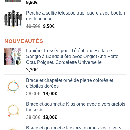
9,90
€
Perche a selfie telescopique legere avec bouton
declencheur
19,50
€
9,50
€
NOUVEAUTÉS
Lanière Tressée pour Téléphone Portable,
Sangle à Bandoulière avec Onglet Anti-Perte,
Cou, Poignet, Cordelette Universelle
3,30
€
Bracelet chapelet orné de pierre colorés et
d'étoiles dorées
Le
Le
38,00
€
19,00
€
prix
prix
Bracelet gourmette Kiss orné avec divers grelots
initial
actuel
fantaisie
était :
est :
Le
Le
38,00
€
19,00
€
38,00€.
19,00€.
prix
prix
Bracelet gourmette Ice cream orné avec divers
initial
actuel