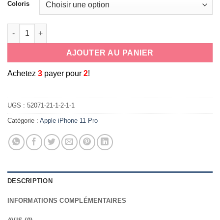
Coloris
quantité de coque hybride robuste triple protection pour Apple 
AJOUTER AU PANIER
A
chetez
3
payer pour
2
!
UGS :
52071-21-1-2-1-1
Catégorie :
Apple iPhone 11 Pro
DESCRIPTION
INFORMATIONS COMPLÉMENTAIRES