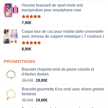
Housse brassard de sport mixte anti
transpiration pour smartphone rose
Note
5.00
7,90
€
sur 5
Coque tour de cou pour mobile taille universelle
avec anneau de support metalique ( 7 couleurs )
Note
5.00
8,90
€
sur 5
PROMOTIONS
Bracelet chapelet orné de pierre colorés et
d'étoiles dorées
Le
Le
38,00
€
19,00
€
prix
prix
Bracelet gourmette Kiss orné avec divers grelots
initial
actuel
fantaisie
était :
est :
Le
Le
38,00
€
19,00
€
38,00€.
19,00€.
prix
prix