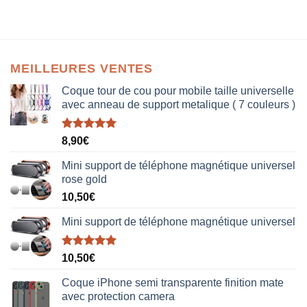
MEILLEURES VENTES
Coque tour de cou pour mobile taille universelle
avec anneau de support metalique ( 7 couleurs )
Note
5.00
8,90
€
sur 5
Mini support de téléphone magnétique universel
rose gold
10,50
€
Mini support de téléphone magnétique universel
Note
5.00
10,50
€
sur 5
Coque iPhone semi transparente finition mate
avec protection camera