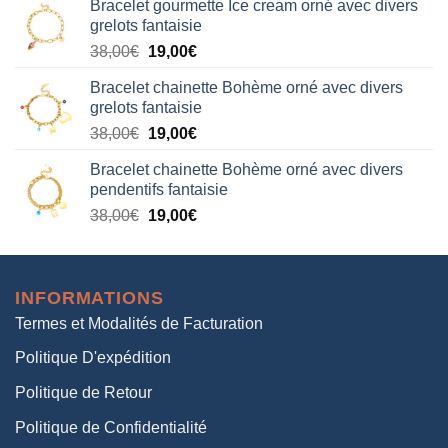
Bracelet gourmette Ice cream orné avec divers
initial
actuel
grelots fantaisie
était :
est :
Le
Le
38,00
€
19,00
€
38,00€.
19,00€.
prix
prix
Bracelet chainette Bohème orné avec divers
initial
actuel
grelots fantaisie
était :
est :
Le
Le
38,00
€
19,00
€
38,00€.
19,00€.
prix
prix
Bracelet chainette Bohème orné avec divers
initial
actuel
pendentifs fantaisie
était :
est :
Le
Le
38,00
€
19,00
€
38,00€.
19,00€.
prix
prix
initial
actuel
était :
est :
INFORMATIONS
38,00€.
19,00€.
Termes et Modalités de Facturation
Politique D'expédition
Politique de Retour
Politique de Confidentialité