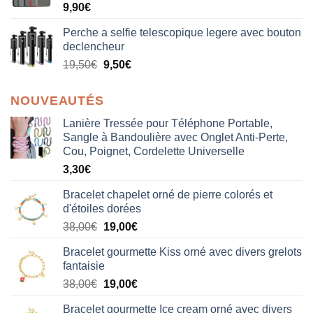
9,90
€
Perche a selfie telescopique legere avec bouton
declencheur
19,50
€
9,50
€
NOUVEAUTÉS
Lanière Tressée pour Téléphone Portable,
Sangle à Bandoulière avec Onglet Anti-Perte,
Cou, Poignet, Cordelette Universelle
3,30
€
Bracelet chapelet orné de pierre colorés et
d'étoiles dorées
Le
Le
38,00
€
19,00
€
prix
prix
Bracelet gourmette Kiss orné avec divers grelots
initial
actuel
fantaisie
était :
est :
Le
Le
38,00
€
19,00
€
38,00€.
19,00€.
prix
prix
Bracelet gourmette Ice cream orné avec divers
initial
actuel