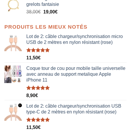
grelots fantaisie
était :
est :
Le
Le
38,00
€
19,00
€
38,00€.
19,00€.
prix
prix
initial
actuel
PRODUITS LES MIEUX NOTÉS
était :
est :
38,00€.
19,00€.
Lot de 2: câble chargeur/synchronisation micro
USB de 2 mètres en nylon résistant (rose)
Note
5.00
11,50
€
sur 5
Coque tour de cou pour mobile taille universelle
avec anneau de support metalique Apple
iPhone 11
Note
5.00
8,90
€
sur 5
Lot de 2: câble chargeur/synchronisation USB
type-C de 2 mètres en nylon résistant (rose)
Note
5.00
11,50
€