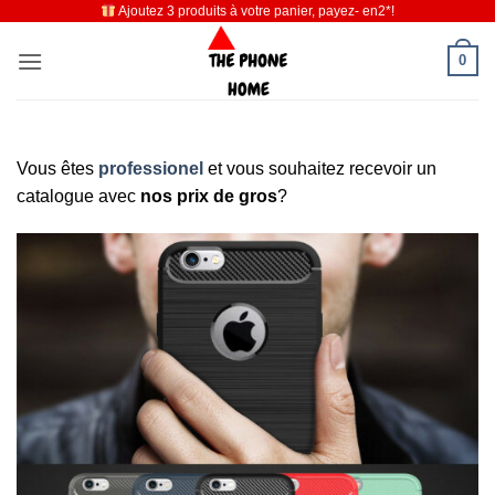
Ajoutez 3 produits à votre panier, payez- en2*!
Passer
au
0
contenu
Vous êtes
professionel
et vous souhaitez recevoir un
catalogue avec
nos prix de gros
?