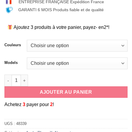
ENTREPRISE FRANÇAISE Expédition France
GARANTI 6 MOIS Produits fiable et de qualité
Ajoutez 3 produits à votre panier, payez- en2*!
Couleurs
Models
quantité de Coque-etui de protection en silicone effet metal e
AJOUTER AU PANIER
A
chetez
3
payer pour
2
!
UGS :
48339