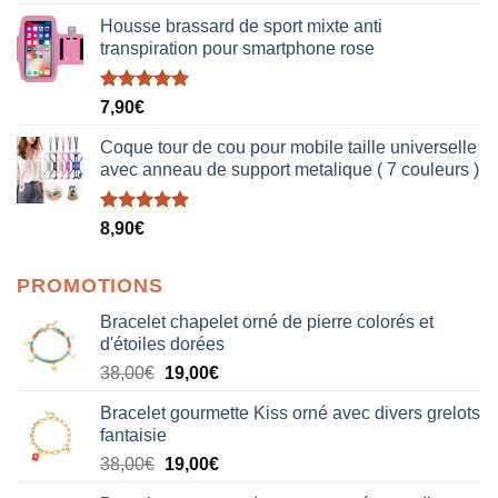
sur 5
Housse brassard de sport mixte anti
transpiration pour smartphone rose
Note
5.00
7,90
€
sur 5
Coque tour de cou pour mobile taille universelle
avec anneau de support metalique ( 7 couleurs )
Note
5.00
8,90
€
sur 5
PROMOTIONS
Bracelet chapelet orné de pierre colorés et
d'étoiles dorées
Le
Le
38,00
€
19,00
€
prix
prix
Bracelet gourmette Kiss orné avec divers grelots
initial
actuel
fantaisie
était :
est :
Le
Le
38,00
€
19,00
€
38,00€.
19,00€.
prix
prix