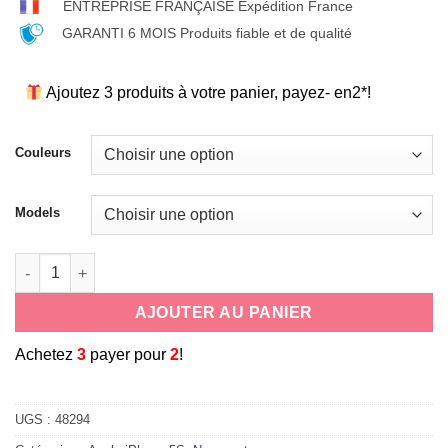
ENTREPRISE FRANÇAISE Expédition France
GARANTI 6 MOIS Produits fiable et de qualité
Ajoutez 3 produits à votre panier, payez- en2*!
Couleurs
Models
quantité de Coque-etui de protection en silicone effet metal e
AJOUTER AU PANIER
A
chetez
3
payer pour
2
!
UGS :
48294