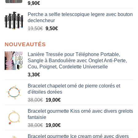
9,90
€
Perche a selfie telescopique legere avec bouton
declencheur
19,50
€
9,50
€
NOUVEAUTÉS
Lanière Tressée pour Téléphone Portable,
Sangle à Bandoulière avec Onglet Anti-Perte,
Cou, Poignet, Cordelette Universelle
3,30
€
Bracelet chapelet orné de pierre colorés et
d'étoiles dorées
Le
Le
38,00
€
19,00
€
prix
prix
Bracelet gourmette Kiss orné avec divers grelots
initial
actuel
fantaisie
était :
est :
Le
Le
38,00
€
19,00
€
38,00€.
19,00€.
prix
prix
Bracelet gourmette Ice cream orné avec divers
initial
actuel