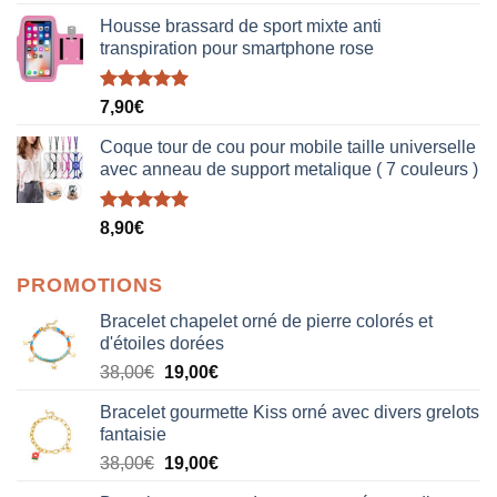
sur 5
Housse brassard de sport mixte anti
transpiration pour smartphone rose
Note
5.00
7,90
€
sur 5
Coque tour de cou pour mobile taille universelle
avec anneau de support metalique ( 7 couleurs )
Note
5.00
8,90
€
sur 5
PROMOTIONS
Bracelet chapelet orné de pierre colorés et
d'étoiles dorées
Le
Le
38,00
€
19,00
€
prix
prix
Bracelet gourmette Kiss orné avec divers grelots
initial
actuel
fantaisie
était :
est :
Le
Le
38,00
€
19,00
€
38,00€.
19,00€.
prix
prix