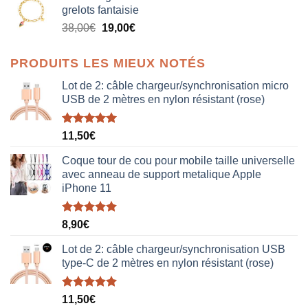
grelots fantaisie
était :
est :
Le
Le
38,00
€
19,00
€
38,00€.
19,00€.
prix
prix
initial
actuel
PRODUITS LES MIEUX NOTÉS
était :
est :
38,00€.
19,00€.
Lot de 2: câble chargeur/synchronisation micro
USB de 2 mètres en nylon résistant (rose)
Note
5.00
11,50
€
sur 5
Coque tour de cou pour mobile taille universelle
avec anneau de support metalique Apple
iPhone 11
Note
5.00
8,90
€
sur 5
Lot de 2: câble chargeur/synchronisation USB
type-C de 2 mètres en nylon résistant (rose)
Note
5.00
11,50
€