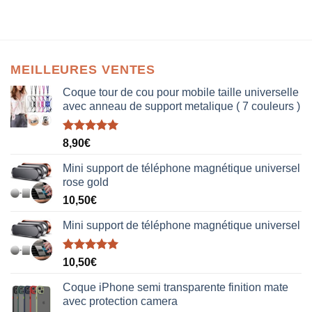
MEILLEURES VENTES
Coque tour de cou pour mobile taille universelle
avec anneau de support metalique ( 7 couleurs )
Note
5.00
8,90
€
sur 5
Mini support de téléphone magnétique universel
rose gold
10,50
€
Mini support de téléphone magnétique universel
Note
5.00
10,50
€
sur 5
Coque iPhone semi transparente finition mate
avec protection camera