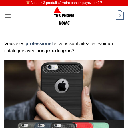
Ajoutez 3 produits à votre panier, payez- en2*!
Passer
au
0
contenu
Vous êtes
professionel
et vous souhaitez recevoir un
catalogue avec
nos prix de gros
?