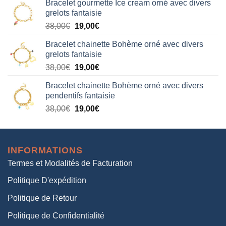
Bracelet gourmette Ice cream orné avec divers
initial
actuel
grelots fantaisie
était :
est :
Le
Le
38,00
€
19,00
€
38,00€.
19,00€.
prix
prix
Bracelet chainette Bohème orné avec divers
initial
actuel
grelots fantaisie
était :
est :
Le
Le
38,00
€
19,00
€
38,00€.
19,00€.
prix
prix
Bracelet chainette Bohème orné avec divers
initial
actuel
pendentifs fantaisie
était :
est :
Le
Le
38,00
€
19,00
€
38,00€.
19,00€.
prix
prix
initial
actuel
était :
est :
INFORMATIONS
38,00€.
19,00€.
Termes et Modalités de Facturation
Politique D'expédition
Politique de Retour
Politique de Confidentialité