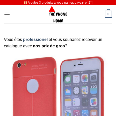
Ajoutez 3 produits à votre panier, payez- en2*!
Passer
au
0
contenu
Vous êtes
professionel
et vous souhaitez recevoir un
catalogue avec
nos prix de gros
?