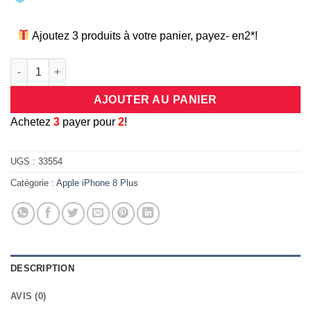
Ajoutez 3 produits à votre panier, payez- en2*!
quantité de Coque/étui de protection en silicone aspect cuir po
AJOUTER AU PANIER
A
chetez
3
payer pour
2
!
UGS :
33554
Catégorie :
Apple iPhone 8 Plus
DESCRIPTION
AVIS (0)