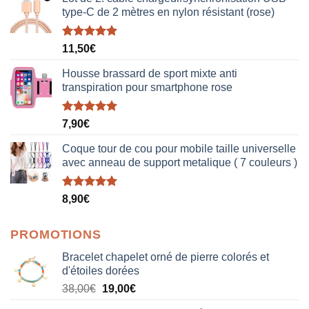
type-C de 2 mètres en nylon résistant (rose)
Note
5.00
11,50
€
sur 5
Housse brassard de sport mixte anti
transpiration pour smartphone rose
Note
5.00
7,90
€
sur 5
Coque tour de cou pour mobile taille universelle
avec anneau de support metalique ( 7 couleurs )
Note
5.00
8,90
€
sur 5
PROMOTIONS
Bracelet chapelet orné de pierre colorés et
d'étoiles dorées
Le
Le
38,00
€
19,00
€
prix
prix